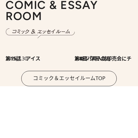
COMIC & ESSAY
ROOM
2026.7.30
第15話 アイス
2026.7.30
第8回「同人誌即売会にチャレンジ その2」
コミック＆エッセイルームTOP