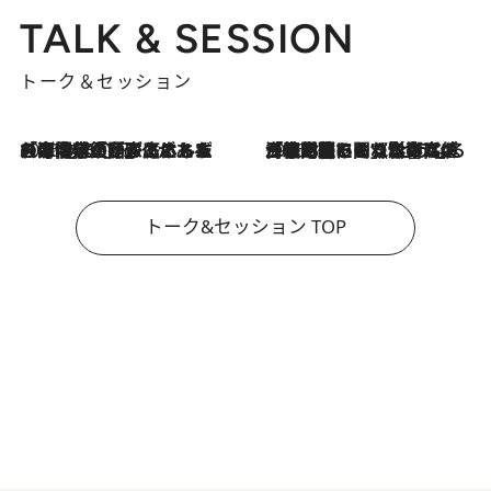
TALK & SESSION
トーク＆セッション
2026.8.3
「今後値上げがあるとすれば…」「リスクがあるのは今年の冬」エネルギー専門家が語る、ホルムズ海峡封鎖が家庭にもたらす“ある心配”
2026.8.3
「住宅建てられない…」「サーチャージ料の高値が続いている」ホルムズ海峡封鎖による影響はいつまで続く？《エネルギー専門家に聞く“どうなる日本の暮らし”》
トーク&セッション TOP