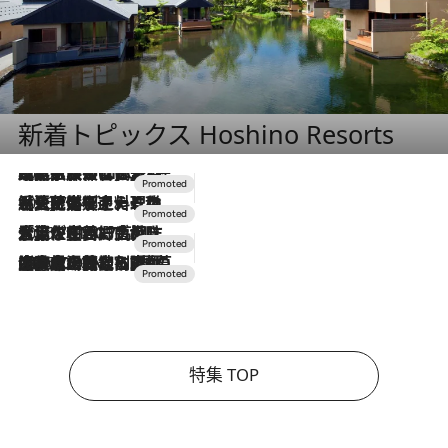
新着トピックス Hoshino Resorts
2026.7.31
【ホテル帰省】という選択肢をOMOが提案。家族とほどよい距離を保つには「昼は実家、夜は気兼ねなくホテルで！」
2026.7.24
【夏限定ディナーコース】旬を迎える稚鮎や花ズッキーニなどをイタリア・トスカーナの郷土料理の手法で満喫！
2026.7.17
「土佐和ハーブかき氷」がOMO7高知に登場！生姜、山椒、大葉など目にも舌にも涼を呼ぶ郷土の味
2026.7.10
NEW OPEN！【界 草津】名湯の地に誕生。趣の異なる2種の温泉と上州ならではの会席・蕎麦割烹など美食を味わう究極の癒やし旅
特集 TOP