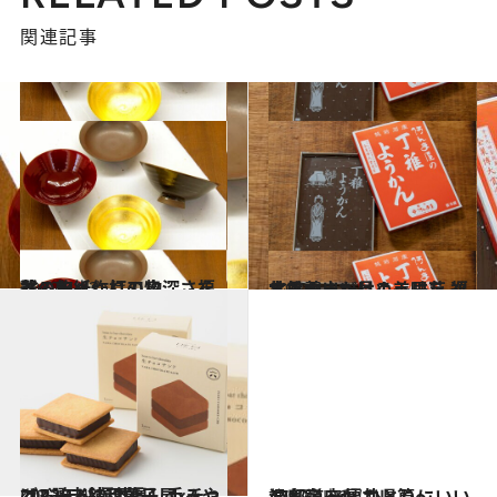
関連記事
2022.4.13
器、和紙、打刃物…… 福井のモノ作りの奥深さを巡る旅へ
旅＆お出かけ
2022.4.11
水羊羹、へしこ、里芋 福井県のまだ見ぬ美味を 巡る旅へ出かけよう
旅＆お出かけ
2022.1.4
2022年【福井県】手みやげ3選 老舗和菓子屋×チョコレートの至福
グルメ