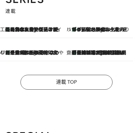
連載
工藤まやのおもてなしハワイ
【ハワイ土産】ローカルの絶大な支持で復活！ 絶品の幻クッキー《元ファンの日本人女性が受け継いだ名店》
9 Hours Ago
ハワイ賢者 リサのお気に入りリスト
あの伝説の限定トートも！ リニューアルした「ディーン＆デルーカ ハワイ」で必須のお土産8選
9 Hours Ago
47都道府県の手みやげ ひんやりスイーツで夏を満喫
【三重県】この夏絶対食べたい 冷やしておいしいおやつ3選 お餅×アイスの新感覚スイーツ
9 Hours Ago
齋藤 薫 美容脳ルネサンス
「荷物が増えるほど旅ストレスは増す」美容ジャーナリストがたどり着いた最終結論。“化粧品を劇的に減らす”感動の凝縮美容とは
9 Hours Ago
連載 TOP