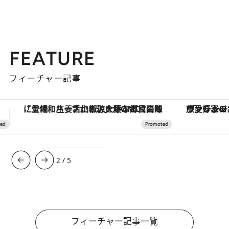
2022.2.26
47都道府県 ひとりにいい温泉宿 ～福井県篇～
旅＆お出かけ
FEATURE
フィーチャー記事
ヴァシュロン・コンスタンタン「オーヴァーシーズ・オートマティック」。旅愛好家のお気に入りコレクションから、ジェンダーレスな新作が登場
3
/
5
フィーチャー記事一覧