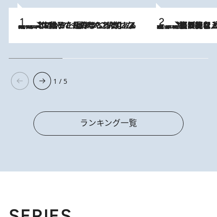
2026.8.5
【阿川佐和子さんの年とる力】なぜ70代で始めた趣味は“こんなに楽しい”のか？ ピアノ、俳句…スランプに陥っても続けられる“ある秘訣”とは
2026.8.5
【なぜ吉沢亮は「気配を消せる」のか？】興行収入208億の『国宝』を経て挑むミュージカル『ディア・エヴァン・ハンセン』。トップ俳優が舞台上でさらけ出した“孤独”とは
1 / 5
ランキング一覧
SERIES