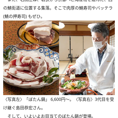
の鯖街道に位置する集落。そこで肉厚の鯖寿司やバッテラ
(鯖の押寿司) もぜひ。
〈写真左〉「ぼたん鍋」 6,600円～。〈写真右〉3代目を受
け継ぐ島田恭宏さん。
そして、いよいよお目当てのぼたん鍋が登場。