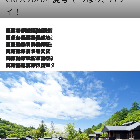
イ！
「荷物が増えるほど旅ストレスは増す」美容ジャーナリストがたどり着いた最終結論。“化粧品を劇的に減らす”感動の凝縮美容とは
9 Hours Ago
「旅先には金髪ウィッグを持参」日本と同じメイクでは損してる!? 美容ジャーナリストが提案する“掟破りの旅美容”とは
9 Hours Ago
【厳選旅コスメ】「身軽さ＆UV対策重視！」ヘアアーティストshucoが選んだ夏旅ベストコスメを発表【Mサイズジップ】
9 Hours Ago
2026.8.5
【厳選旅コスメ】国内をあちこち移動する河井菜摘が選んだ夏旅ベストコスメ発表！「リラックスアイテムはマスト」【Mサイズジップ】
2026.8.4
【厳選旅コスメ】「紫外線＆乾燥対策しながらメイク感も！」ヘア＆メイクGeorgeが選んだ夏旅ベストコスメを発表！【Mサイズジップ】
2026.8.3
【厳選旅コスメ】「保湿もタイパ重視！」“サウナ好き”タレント清水みさとが愛用する夏旅ベストコスメを発表！【Mサイズジップ】