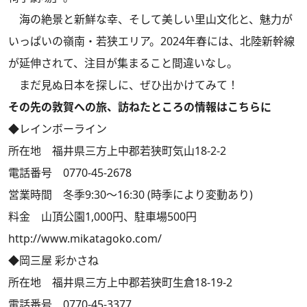
海の絶景と新鮮な幸、そして美しい里山文化と、魅力が
いっぱいの嶺南・若狭エリア。2024年春には、北陸新幹線
が延伸されて、注目が集まること間違いなし。
まだ見ぬ日本を探しに、ぜひ出かけてみて！
その先の敦賀への旅、訪ねたところの情報はこちらに
◆レインボーライン
所在地 福井県三方上中郡若狭町気山18-2-2
電話番号 0770-45-2678
営業時間 冬季9:30～16:30 (時季により変動あり)
料金 山頂公園1,000円、駐車場500円
http://www.mikatagoko.com/
◆岡三屋 彩かさね
所在地 福井県三方上中郡若狭町生倉18-19-2
電話番号 0770-45-3377