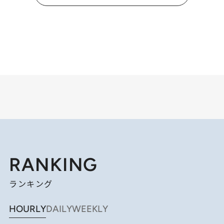
RANKING
ランキング
HOURLY
DAILY
WEEKLY