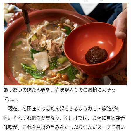
あつあつのぼたん鍋を、赤味噌入りののお椀によそっ
て……。
現在、名田庄にはぼたん鍋をふるまうお店・旅館が4
軒。それぞれ個性が異なり、南川荘では、お椀に自家製赤
味噌が。これを具材の旨みをたっぷり含んだスープで溶い