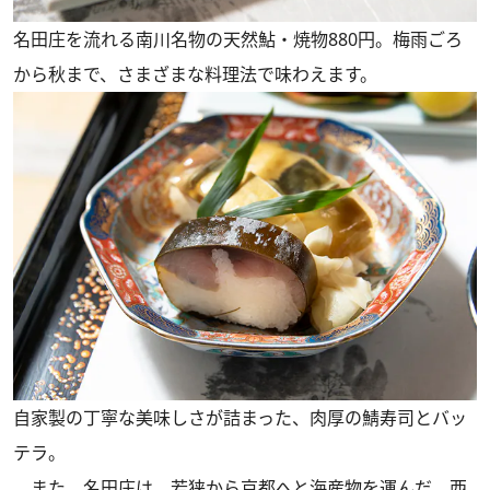
名田庄を流れる南川名物の天然鮎・焼物880円。梅雨ごろ
から秋まで、さまざまな料理法で味わえます。
自家製の丁寧な美味しさが詰まった、肉厚の鯖寿司とバッ
テラ。
また、名田庄は、若狭から京都へと海産物を運んだ、西