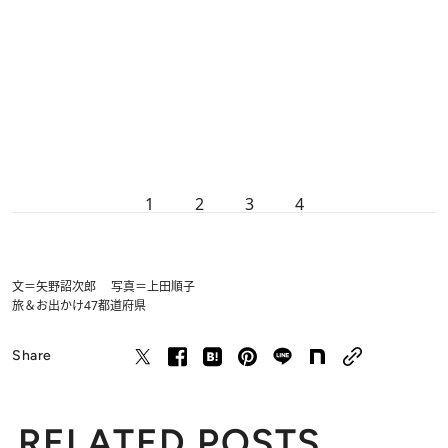
1
2
3
4
文＝矢野詔次郎 写真＝上田順子
旅＆お出かけ
47都道府県
Share
RELATED POSTS