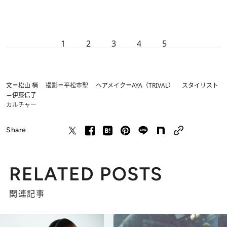
1
2
3
4
5
文＝松山 梢 撮影＝平松市聖 ヘアメイク＝AYA（TRIVAL） スタイリスト
＝伊藤信子
カルチャー
Share
RELATED POSTS
関連記事