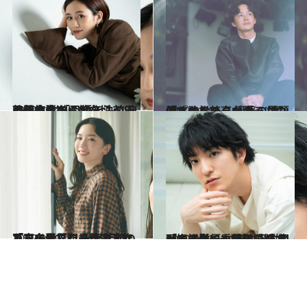
2022.10.13
AKB卒業から10年、前田敦子の今 「目標を決めると運命に逆らえない」 心の赴くままに舵を切る“自己解放論”
カルチャー
2022.9.30
「オールスターゲームのようなもの」 衝撃の話題作『オリバーな犬』 主演・池松壮亮が語る“裏側”
カルチャー
2022.9.30
「この世界観を壊すとしたら自分だ」 永野芽郁の不安を覆した最新主演作 『マイ・ブロークン・マリコ』
カルチャー
2022.9.22
「ライダーや戦隊に嫉妬があった」 いまや日本中が知る俳優・前田公輝 朝ドラ撮影で重圧を感じた理由とは
カルチャー