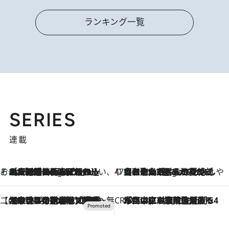
ランキング一覧
SERIES
連載
そおだよおこの関西おいしい、おやつ紀行
［大阪府箕面市］一皿一皿目の前で仕上げられる、料理を巧みに組み込んだアシェットデセールコース「ミチル アシェット デセール（Michiru assiette dessert）」
6 Hours Ago
47都道府県の手みやげ ひんやりスイーツで夏を満喫
【和歌山県】この夏絶対食べたい 冷やしておいしいおやつ3選 みかんがごろっと丸ごと入ったジュレ
6 Hours Ago
【CREA×星野リゾート】唯一無二。癒しと発見が待つ場所へ
2026.8.7
【トンボの足水浴】ヒノキの香りに包まれて涼感マックス！約13℃の湧水かけ流しを避暑地「星野温泉 トンボの湯」で体験
CREA'S CHOICE
2026.8.7
「立川にも歌舞伎があるんだよ」 片岡仁左衛門・市川中車ら豪華座組みで4年目の立川立飛歌舞伎へ