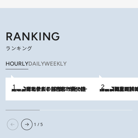
RANKING
ランキング
HOURLY
DAILY
WEEKLY
2026.8.3
《「文士の子ども被害者の会」発足！》阿川佐和子（72）が語る遠藤周作に北杜夫、劇作家・矢代静一の子どもたちの“文豪プライベート事件簿”
2026.8.8
「最後に見られてよかった」上野動物園の東園パンダ舎が解体前に特別公開。8月16日まで延長されたパネル展と共に辿る“半世紀”のパンダ飼育《解体工事の図面あり》
1 / 5