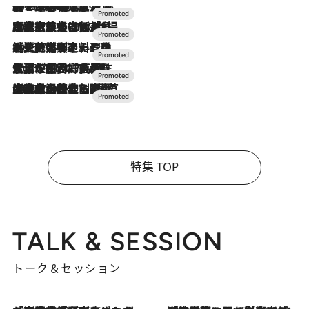
2026.8.7
【トンボの足水浴】ヒノキの香りに包まれて涼感マックス！約13℃の湧水かけ流しを避暑地「星野温泉 トンボの湯」で体験
2026.7.31
【ホテル帰省】という選択肢をOMOが提案。家族とほどよい距離を保つには「昼は実家、夜は気兼ねなくホテルで！」
2026.7.24
【夏限定ディナーコース】旬を迎える稚鮎や花ズッキーニなどをイタリア・トスカーナの郷土料理の手法で満喫！
2026.7.17
「土佐和ハーブかき氷」がOMO7高知に登場！生姜、山椒、大葉など目にも舌にも涼を呼ぶ郷土の味
2026.7.10
NEW OPEN！【界 草津】名湯の地に誕生。趣の異なる2種の温泉と上州ならではの会席・蕎麦割烹など美食を味わう究極の癒やし旅
特集 TOP
TALK & SESSION
トーク＆セッション