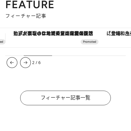
FEATURE
フィーチャー記事
「土佐和ハーブかき氷」がOMO7高知に登場！生姜、山椒、大葉など目にも舌にも涼を呼ぶ郷土の味
ヴァシュロン・コンスタンタン
3
/
6
フィーチャー記事一覧