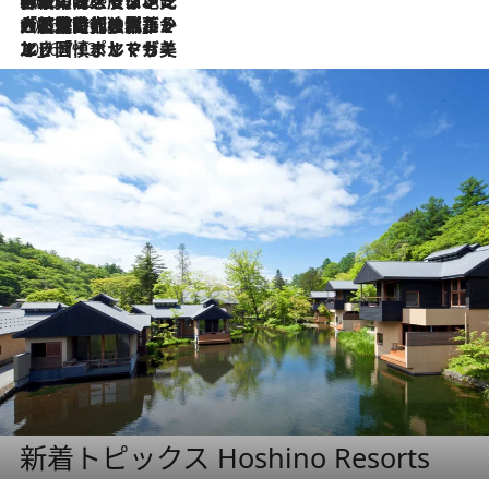
2026.7.22
伝統の味をモダンに昇華。高感度な地元客が集う、リスボンの最旬ガストロノミー
2026.7.21
大航海時代の栄華から、震災、独裁、そして革命へ。ポルトガル・首都リスボンの石畳に刻まれた「歴史の光と影」
2026.7.13
エッセイ・ヤマザキマリ「慎ましくも美しき国 ポルトガル」
新着トピックス Hoshino Resorts