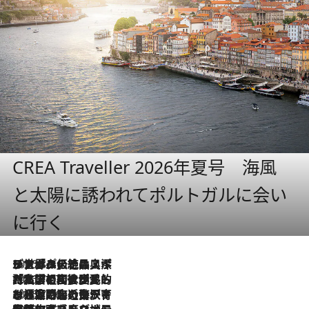
CREA Traveller 2026年夏号 海風
と太陽に誘われてポルトガルに会い
に行く
2026.8.8
リスボンの絶品スイーツ「パステル・デ・ナタ」とは？ポルトガル伝統の奥深い世界へ
2026.7.27
「私の祖国はポルトガル語です」国民的詩人フェルナンド・ペソアと、彼が愛した文学の街を歩く
2026.7.26
ポルトガル近海が育む極上の海の幸。キリリと冷えた白ワインと愉しむ、シーフード専門店の贅沢