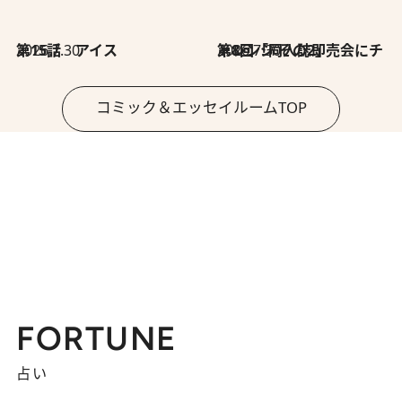
2026.7.30
第15話 アイス
2026.7.30
第8回「同人誌即売会にチャレンジ その2」
コミック＆エッセイルームTOP
FORTUNE
占い