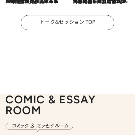
2026.8.3
「今後値上げがあるとすれば…」「リスクがあるのは今年の冬」エネルギー専門家が語る、ホルムズ海峡封鎖が家庭にもたらす“ある心配”
2026.8.3
「住宅建てられない…」「サーチャージ料の高値が続いている」ホルムズ海峡封鎖による影響はいつまで続く？《エネルギー専門家に聞く“どうなる日本の暮らし”》
トーク&セッション TOP
COMIC & ESSAY
ROOM