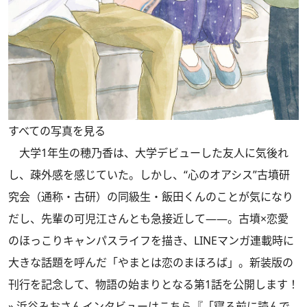
すべての写真を見る
大学1年生の穂乃香は、大学デビューした友人に気後れ
し、疎外感を感じていた。しかし、“心のオアシス”古墳研
究会（通称・古研）の同級生・飯田くんのことが気になり
だし、先輩の可児江さんとも急接近して――。古墳×恋愛
のほっこりキャンパスライフを描き、LINEマンガ連載時に
大きな話題を呼んだ「やまとは恋のまほろば」。新装版の
刊行を記念して、物語の始まりとなる第1話を公開します！
»
浜谷みおさんインタビューはこちら『「寝る前に読んで