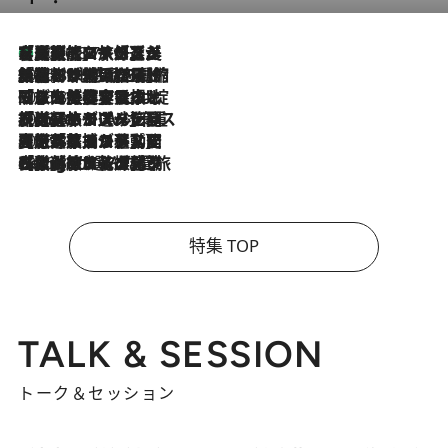
【厳選旅コスメ】「多機能アイテムがメイン！」旅好き美容エディターが選んだ夏旅ベストコスメを発表【Mサイズジップ】
2026.8.7
2026.8.6
「荷物が増えるほど旅ストレスは増す」美容ジャーナリストがたどり着いた最終結論。“化粧品を劇的に減らす”感動の凝縮美容とは
2026.8.6
「旅先には金髪ウィッグを持参」日本と同じメイクでは損してる!? 美容ジャーナリストが提案する“掟破りの旅美容”とは
2026.8.6
【厳選旅コスメ】「身軽さ＆UV対策重視！」ヘアアーティストshucoが選んだ夏旅ベストコスメを発表【Mサイズジップ】
2026.8.5
【厳選旅コスメ】国内をあちこち移動する河井菜摘が選んだ夏旅ベストコスメ発表！「リラックスアイテムはマスト」【Mサイズジップ】
2026.8.4
【厳選旅コスメ】「紫外線＆乾燥対策しながらメイク感も！」ヘア＆メイクGeorgeが選んだ夏旅ベストコスメを発表！【Mサイズジップ】
特集 TOP
TALK & SESSION
トーク＆セッション