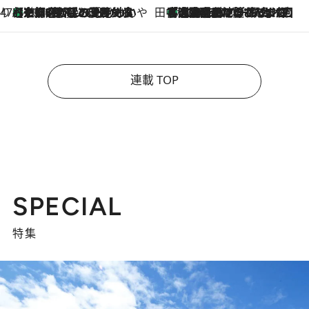
47都道府県の手みやげ ひんやりスイーツで夏を満喫
【京都府】この夏絶対食べたい 冷やしておいしいおやつ3選 ひと口目から心を掴む新緑のテリーヌ
2026.8.7
田中稲の勝手に再ブーム
「湘南乃風に憧れて」観客大盛上がりの“タオル回し”に、ラッパー顔負けの高速歌唱まで…さだまさし（74）のアグレッシブすぎる現在地
2026.8.7
連載 TOP
SPECIAL
特集