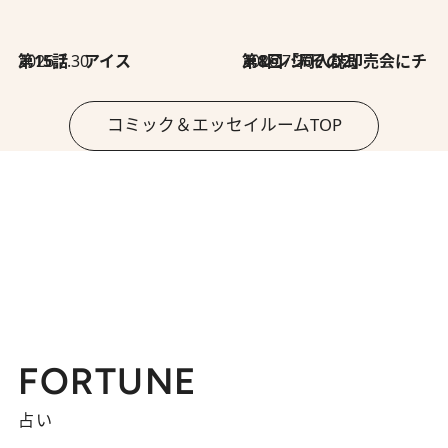
2026.7.30
第15話 アイス
2026.7.30
第8回「同人誌即売会にチャレンジ その2」
コミック＆エッセイルームTOP
FORTUNE
占い