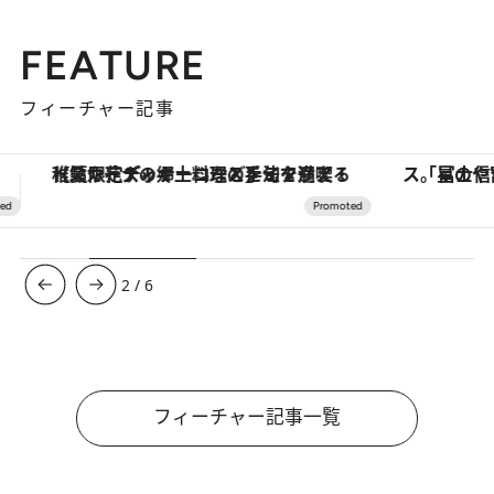
FEATURE
フィーチャー記事
「星のや富士」でデジタルデトックス。冨士信仰の歴史を辿り、心身を調える。
【銀座で出合う最旬美容】美髪ケアや上質な眠
3
/
6
フィーチャー記事一覧