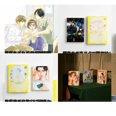
2022.10.14
「寝る前に読んで安眠できるような 少女漫画が描きたかった」 漫画賞多数受賞の「やま恋」創作秘話
カルチャー
2022.9.18
「和山やまさんの魅力100個言えます」 つづ井さんがマンガ家視点で徹底解説
カルチャー
2022.9.18
和山やま×つづ井スペシャル対談で ふたりの意外な共通点が発覚！ 「作品から出ている匂いは一緒かも」
カルチャー
2022.9.17
第1回「CREA夜ふかしマンガ大賞」 2022年のベスト10発表！〈前篇〉 受賞作5位から10位を一挙に紹介
カルチャー