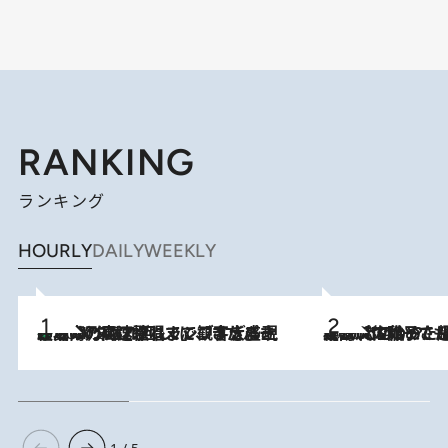
RANKING
ランキング
HOURLY
DAILY
WEEKLY
「湘南乃風に憧れて」観客大盛上がりの“タオル回し”に、ラッパー顔負けの高速歌唱まで…さだまさし（74）のアグレッシブすぎる現在地
2026.8.7
2026.8.5
【阿川佐和子さんの年とる力】なぜ70代で始めた趣味は“こんなに楽しい”のか？ ピアノ、俳句…スランプに陥っても続けられる“ある秘訣”とは