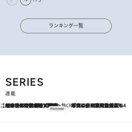
1 / 5
ランキング一覧
SERIES
連載
【CREA×星野リゾート】唯一無二。癒しと発見が待つ場所へ
【トンボの足水浴】ヒノキの香りに包まれて涼感マックス！約13℃の湧水かけ流しを避暑地「星野温泉 トンボの湯」で体験
2026.8.7
CREA'S CHOICE
「立川にも歌舞伎があるんだよ」 片岡仁左衛門・市川中車ら豪華座組みで4年目の立川立飛歌舞伎へ
2026.8.7