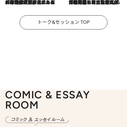
2026.8.3
「今後値上げがあるとすれば…」「リスクがあるのは今年の冬」エネルギー専門家が語る、ホルムズ海峡封鎖が家庭にもたらす“ある心配”
2026.8.3
「住宅建てられない…」「サーチャージ料の高値が続いている」ホルムズ海峡封鎖による影響はいつまで続く？《エネルギー専門家に聞く“どうなる日本の暮らし”》
トーク&セッション TOP
COMIC & ESSAY
ROOM