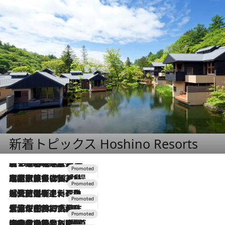
新着トピックス Hoshino Resorts
【トンボの足水浴】ヒノキの香りに包まれて涼感マックス！約13℃の湧水かけ流しを避暑地「星野温泉 トンボの湯」で体験
2026.8.7
2026.7.31
【ホテル帰省】という選択肢をOMOが提案。家族とほどよい距離を保つには「昼は実家、夜は気兼ねなくホテルで！」
2026.7.24
【夏限定ディナーコース】旬を迎える稚鮎や花ズッキーニなどをイタリア・トスカーナの郷土料理の手法で満喫！
2026.7.17
「土佐和ハーブかき氷」がOMO7高知に登場！生姜、山椒、大葉など目にも舌にも涼を呼ぶ郷土の味
2026.7.10
NEW OPEN！【界 草津】名湯の地に誕生。趣の異なる2種の温泉と上州ならではの会席・蕎麦割烹など美食を味わう究極の癒やし旅