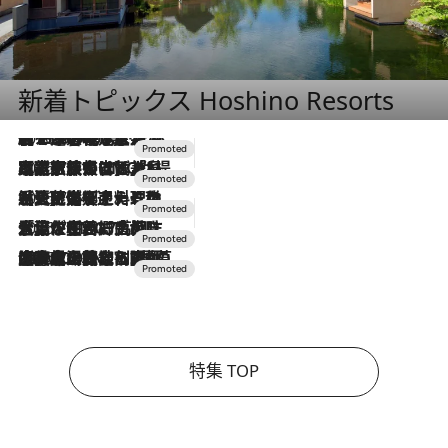
新着トピックス Hoshino Resorts
2026.8.7
【トンボの足水浴】ヒノキの香りに包まれて涼感マックス！約13℃の湧水かけ流しを避暑地「星野温泉 トンボの湯」で体験
2026.7.31
【ホテル帰省】という選択肢をOMOが提案。家族とほどよい距離を保つには「昼は実家、夜は気兼ねなくホテルで！」
2026.7.24
【夏限定ディナーコース】旬を迎える稚鮎や花ズッキーニなどをイタリア・トスカーナの郷土料理の手法で満喫！
2026.7.17
「土佐和ハーブかき氷」がOMO7高知に登場！生姜、山椒、大葉など目にも舌にも涼を呼ぶ郷土の味
2026.7.10
NEW OPEN！【界 草津】名湯の地に誕生。趣の異なる2種の温泉と上州ならではの会席・蕎麦割烹など美食を味わう究極の癒やし旅
特集 TOP