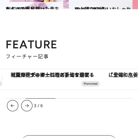
2011.9.5
もらって嬉しかった赤ちゃんへの出産祝い
ライフスタイル
2011.8.19
Babyにあげたいおしゃれで上質な17点
ライフスタイル
FEATURE
フィーチャー記事
「土佐和ハーブかき氷」がOMO7高知に登場！生姜、山椒、大葉など目にも舌にも涼を呼ぶ郷土の味
3
/
6