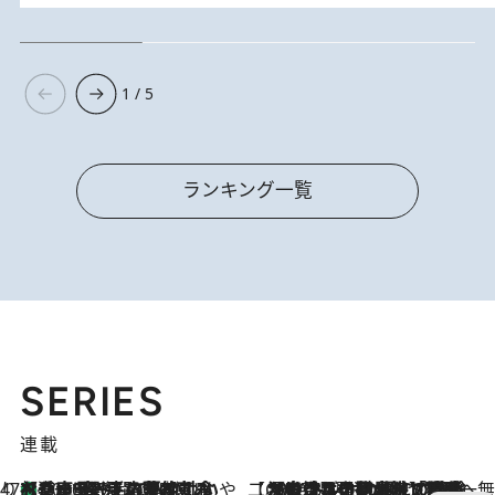
1 / 5
ランキング一覧
SERIES
連載
47都道府県の手みやげ ひんやりスイーツで夏を満喫
【兵庫県】この夏絶対食べたい 冷やしておいしいおやつ3選 淡路島の恵みをジェラートに集約
2026.8.8
【CREA×星野リゾート】唯一無二。癒しと発見が待つ場所へ
2026.8.7
【トンボの足水浴】ヒノキの香りに包まれて涼感マックス！約13℃の湧水かけ流しを避暑地「星野温泉 トンボの湯」で体験