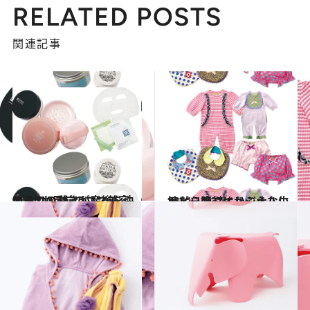
RELATED POSTS
関連記事
2012.10.28
出産1カ月前のママ美容。ここでの動きが産後を決める
ライフスタイル
2011.10.27
ベビー服 オリジナル生地なら絶対にかぶらない
ライフスタイル