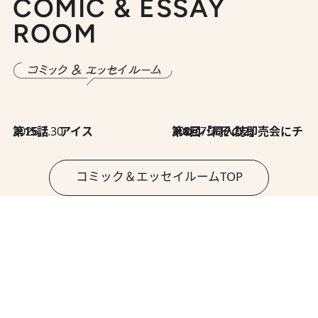
COMIC & ESSAY
ROOM
2026.7.30
第15話 アイス
2026.7.30
第8回「同人誌即売会にチャレンジ その2」
コミック＆エッセイルームTOP