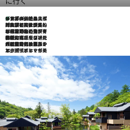
に行く
リスボンの絶品スイーツ「パステル・デ・ナタ」とは？ポルトガル伝統の奥深い世界へ
2026.8.8
2026.7.27
「私の祖国はポルトガル語です」国民的詩人フェルナンド・ペソアと、彼が愛した文学の街を歩く
2026.7.26
ポルトガル近海が育む極上の海の幸。キリリと冷えた白ワインと愉しむ、シーフード専門店の贅沢
2026.7.22
伝統の味をモダンに昇華。高感度な地元客が集う、リスボンの最旬ガストロノミー
2026.7.21
大航海時代の栄華から、震災、独裁、そして革命へ。ポルトガル・首都リスボンの石畳に刻まれた「歴史の光と影」
2026.7.13
エッセイ・ヤマザキマリ「慎ましくも美しき国 ポルトガル」