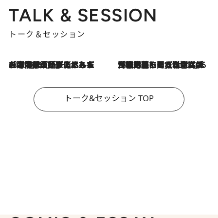
TALK & SESSION
トーク＆セッション
2026.8.3
「今後値上げがあるとすれば…」「リスクがあるのは今年の冬」エネルギー専門家が語る、ホルムズ海峡封鎖が家庭にもたらす“ある心配”
2026.8.3
「住宅建てられない…」「サーチャージ料の高値が続いている」ホルムズ海峡封鎖による影響はいつまで続く？《エネルギー専門家に聞く“どうなる日本の暮らし”》
トーク&セッション TOP