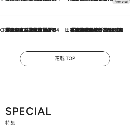
CREA'S CHOICE
2026.8.7
「立川にも歌舞伎があるんだよ」 片岡仁左衛門・市川中車ら豪華座組みで4年目の立川立飛歌舞伎へ
田中稲の勝手に再ブーム
2026.8.7
「湘南乃風に憧れて」観客大盛上がりの“タオル回し”に、ラッパー顔負けの高速歌唱まで…さだまさし（74）のアグレッシブすぎる現在地
連載 TOP
SPECIAL
特集