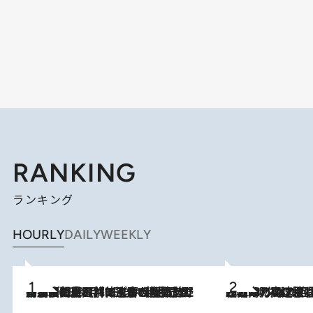
RANKING
ランキング
HOURLY
DAILY
WEEKLY
「最後に見られてよかった」上野動物園の東園パンダ舎が解体前に特別公開。8月16日まで延長されたパネル展と共に辿る“半世紀”のパンダ飼育《解体工事の図面あり》
2026.8.8
2026.8.7
「湘南乃風に憧れて」観客大盛上がりの“タオル回し”に、ラッパー顔負けの高速歌唱まで…さだまさし（74）のアグレッシブすぎる現在地