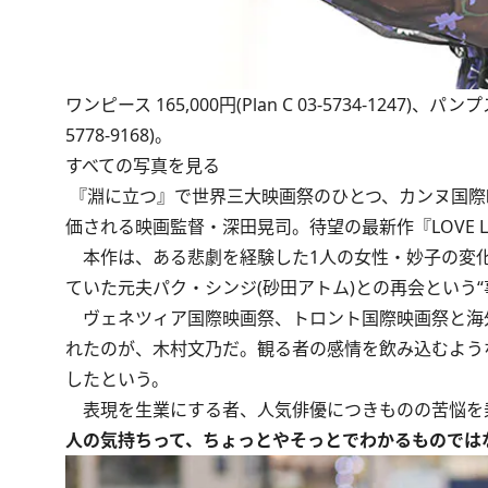
ワンピース 165,000円(Plan C 03-5734-1247)、パンプス 9
5778-9168)。
すべての写真を見る
『淵に立つ』で世界三大映画祭のひとつ、カンヌ国際映
価される映画監督・深田晃司。待望の最新作『LOVE LI
本作は、ある悲劇を経験した1人の女性・妙子の変化
ていた元夫パク・シンジ(砂田アトム)との再会という
ヴェネツィア国際映画祭、トロント国際映画祭と海
れたのが、木村文乃だ。観る者の感情を飲み込むよう
したという。
表現を生業にする者、人気俳優につきものの苦悩を
人の気持ちって、ちょっとやそっとでわかるものでは