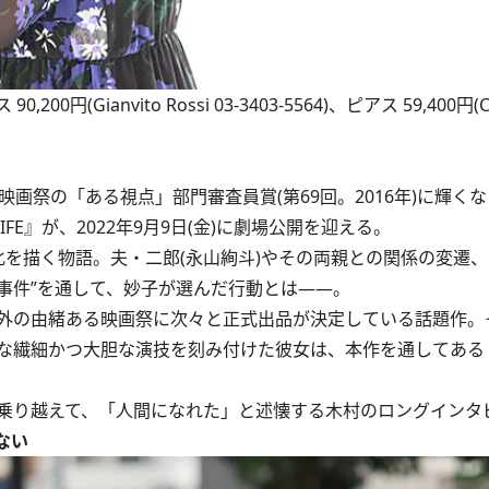
0,200円(Gianvito Rossi 03-3403-5564)、ピアス 59,400円(C
画祭の「ある視点」部門審査員賞(第69回。2016年)に輝く
FE』が、2022年9月9日(金)に劇場公開を迎える。
を描く物語。夫・二郎(永山絢斗)やその両親との関係の変遷
“事件”を通して、妙子が選んだ行動とは――。
外の由緒ある映画祭に次々と正式出品が決定している話題作。
な繊細かつ大胆な演技を刻み付けた彼女は、本作を通してある
乗り越えて、「人間になれた」と述懐する木村のロングインタ
ない