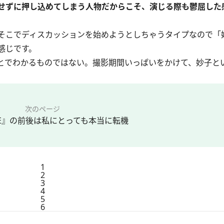
せずに押し込めてしまう人物だからこそ、演じる際も鬱屈した
そこでディスカッションを始めようとしちゃうタイプなので「
感じです。
とでわかるものではない。撮影期間いっぱいをかけて、妙子と
次のページ
LIFE』の前後は私にとっても本当に転機
1
2
3
4
5
6