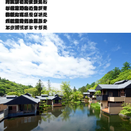
2026.7.27
「私の祖国はポルトガル語です」国民的詩人フェルナンド・ペソアと、彼が愛した文学の街を歩く
2026.7.26
ポルトガル近海が育む極上の海の幸。キリリと冷えた白ワインと愉しむ、シーフード専門店の贅沢
2026.7.22
伝統の味をモダンに昇華。高感度な地元客が集う、リスボンの最旬ガストロノミー
2026.7.21
大航海時代の栄華から、震災、独裁、そして革命へ。ポルトガル・首都リスボンの石畳に刻まれた「歴史の光と影」
2026.7.13
エッセイ・ヤマザキマリ「慎ましくも美しき国 ポルトガル」