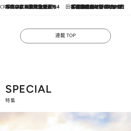
CREA'S CHOICE
2026.8.7
「立川にも歌舞伎があるんだよ」 片岡仁左衛門・市川中車ら豪華座組みで4年目の立川立飛歌舞伎へ
田中稲の勝手に再ブーム
2026.8.7
「湘南乃風に憧れて」観客大盛上がりの“タオル回し”に、ラッパー顔負けの高速歌唱まで…さだまさし（74）のアグレッシブすぎる現在地
連載 TOP
SPECIAL
特集