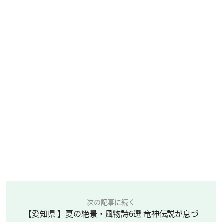
次の記事に続く
【愛知県 】夏の絶景・風物詩6選 竜神伝説が息づ