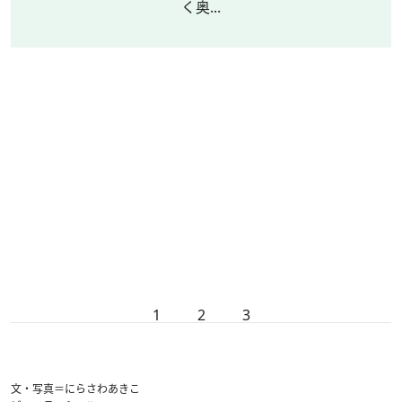
く奥...
1
2
3
文・写真＝にらさわあきこ