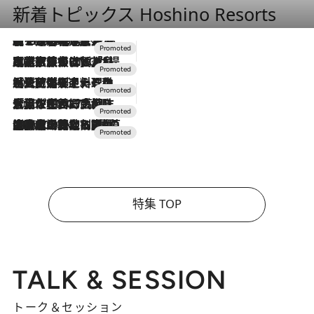
新着トピックス Hoshino Resorts
【トンボの足水浴】ヒノキの香りに包まれて涼感マックス！約13℃の湧水かけ流しを避暑地「星野温泉 トンボの湯」で体験
2026.8.7
2026.7.31
【ホテル帰省】という選択肢をOMOが提案。家族とほどよい距離を保つには「昼は実家、夜は気兼ねなくホテルで！」
2026.7.24
【夏限定ディナーコース】旬を迎える稚鮎や花ズッキーニなどをイタリア・トスカーナの郷土料理の手法で満喫！
2026.7.17
「土佐和ハーブかき氷」がOMO7高知に登場！生姜、山椒、大葉など目にも舌にも涼を呼ぶ郷土の味
2026.7.10
NEW OPEN！【界 草津】名湯の地に誕生。趣の異なる2種の温泉と上州ならではの会席・蕎麦割烹など美食を味わう究極の癒やし旅
特集 TOP
TALK & SESSION
トーク＆セッション