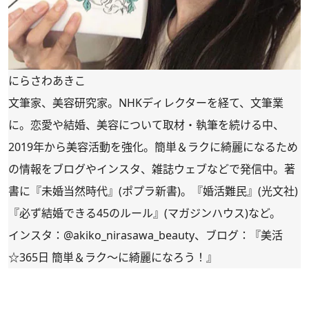
にらさわあきこ
文筆家、美容研究家。NHKディレクターを経て、文筆業
に。恋愛や結婚、美容について取材・執筆を続ける中、
2019年から美容活動を強化。簡単＆ラクに綺麗になるため
の情報をブログやインスタ、雑誌ウェブなどで発信中。著
書に
『未婚当然時代』
(ポプラ新書)。
『婚活難民』
(光文社)
『必ず結婚できる45のルール』(マガジンハウス)など。
インスタ：
@akiko_nirasawa_beauty
、ブログ：
『美活
☆365日 簡単＆ラク～に綺麗になろう！』