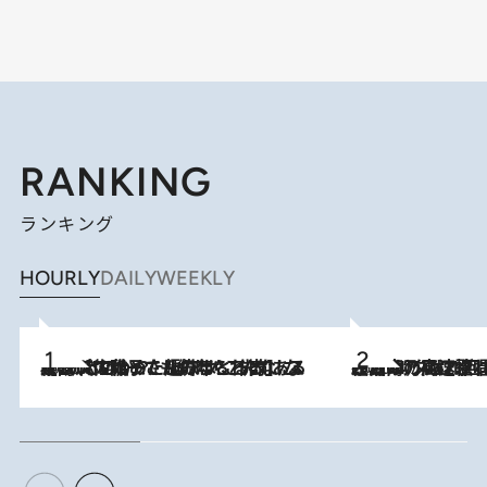
RANKING
ランキング
HOURLY
DAILY
WEEKLY
2026.8.5
【阿川佐和子さんの年とる力】なぜ70代で始めた趣味は“こんなに楽しい”のか？ ピアノ、俳句…スランプに陥っても続けられる“ある秘訣”とは
2026.8.7
「湘南乃風に憧れて」観客大盛上がりの“タオル回し”に、ラッパー顔負けの高速歌唱まで…さだまさし（74）のアグレッシブすぎる現在地