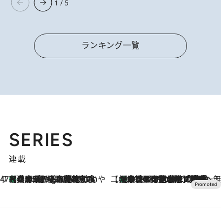
1 / 5
ランキング一覧
SERIES
連載
47都道府県の手みやげ ひんやりスイーツで夏を満喫
【兵庫県】この夏絶対食べたい 冷やしておいしいおやつ3選 淡路島の恵みをジェラートに集約
1 Hour Ago
【CREA×星野リゾート】唯一無二。癒しと発見が待つ場所へ
【トンボの足水浴】ヒノキの香りに包まれて涼感マックス！約13℃の湧水かけ流しを避暑地「星野温泉 トンボの湯」で体験
2026.8.7