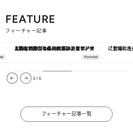
FEATURE
フィーチャー記事
【銀座で出合う最旬美容】美髪ケアや上質な眠り…セルフケアのアップデートから、特別な名入れギフトまで。大人のための「ReFa GINZA」クルーズ
3
/
6
フィーチャー記事一覧