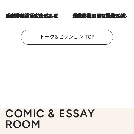
2026.8.3
「今後値上げがあるとすれば…」「リスクがあるのは今年の冬」エネルギー専門家が語る、ホルムズ海峡封鎖が家庭にもたらす“ある心配”
2026.8.3
「住宅建てられない…」「サーチャージ料の高値が続いている」ホルムズ海峡封鎖による影響はいつまで続く？《エネルギー専門家に聞く“どうなる日本の暮らし”》
トーク&セッション TOP
COMIC & ESSAY
ROOM