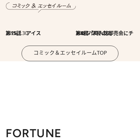
2026.7.30
第15話 アイス
2026.7.30
第8回「同人誌即売会にチャレンジ その2」
コミック＆エッセイルームTOP
FORTUNE