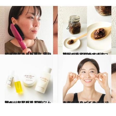
2022.4.24
アゴのたるみ解消に 電動のフェイスブラシを 使ってみました【前篇】
ビューティ＆ヘルス
2022.4.3
話題のハイカカオチョコレートを 習慣化するコツ、ご提案します【前篇】
ビューティ＆ヘルス
2022.3.13
額のシワを改善すべく 人気ヘッドスパで 頭皮マッサージを習いました
ビューティ＆ヘルス
2021.4.4
たるんだフェイスラインを引き締め 「くれあうきうき体操」にトライ！
ライフスタイル