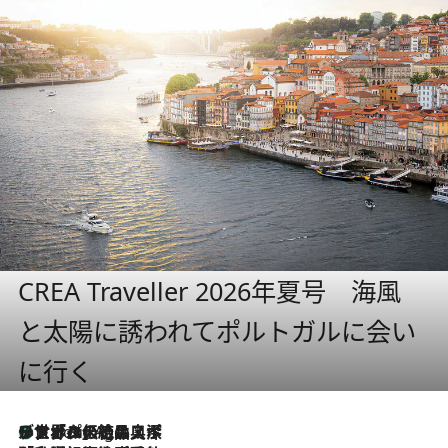
CREA Traveller 2026年夏号 海風
と太陽に誘われてポルトガルに会い
に行く
リスボンの絶品スイーツ「パステル・デ・ナタ」とは？ポルトガル伝統の奥深い世界へ
1 Hour Ago