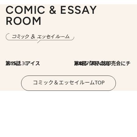
COMIC & ESSAY
ROOM
2026.7.30
第15話 アイス
2026.7.30
第8回「同人誌即売会にチャレンジ その2」
コミック＆エッセイルームTOP