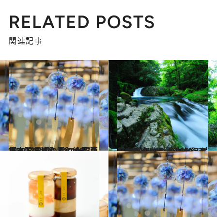
RELATED POSTS
関連記事
2022.8.4
【2022年版】 いつか行きたい！ 日本の夏の絶景 西日本篇まとめ《全160スポット》①
旅＆お出かけ
2022.8.4
【2022年版】 いつか行きたい！ 日本の夏の絶景 西日本篇まとめ《全160スポット》②
旅＆お出かけ