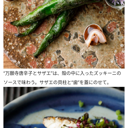
“万願寺唐辛子とサザエ”は、殻の中に入ったズッキーニの
ソースで味わう。サザエの貝柱と“歯”を蓋にのせて。