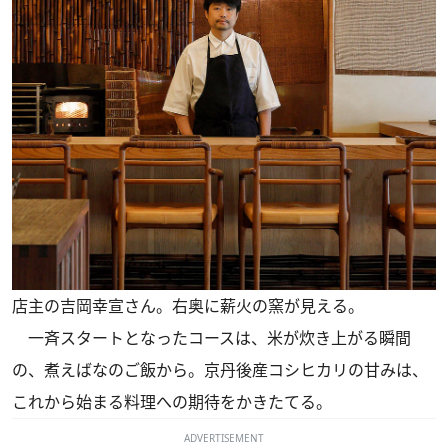
店主の吉岡幸宣さん。右奥に薪火の窯が見える。
一斉スタートとなったコースは、米が炊き上がる瞬間
の、煮えばなのご飯から。京丹後産コシヒカリの甘みは、
これから始まる料理への期待をかきたてる。
ADVERTISEMENT