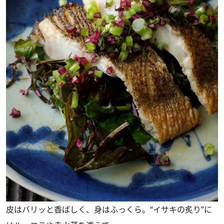
皮はバリッと香ばしく、身はふっくら。“イサキの炙り”に