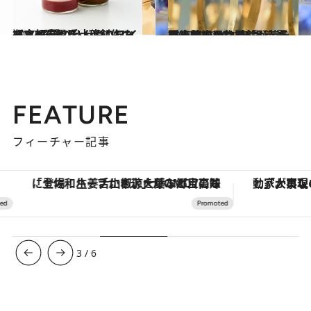
2022.7.23
【京都府】手土産にもおすすめ 夏のひんやりスイーツ3選 麗しい和創作の瓶スイーツを
グルメ
2022.7.12
【京都府 2022年版】 夏の絶景・風物詩5選 寺を彩る華やかな風鈴が涼を誘う壮観
旅＆お出かけ
FEATURE
フィーチャー記事
「土佐和ハーブかき氷」がOMO7高知に登場！生姜、山椒、大葉など目にも舌にも涼を呼ぶ郷土の味
3
/
6