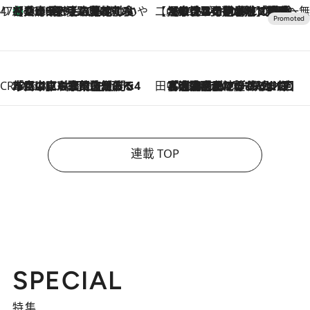
47都道府県の手みやげ ひんやりスイーツで夏を満喫
【兵庫県】この夏絶対食べたい 冷やしておいしいおやつ3選 淡路島の恵みをジェラートに集約
2026.8.8
【CREA×星野リゾート】唯一無二。癒しと発見が待つ場所へ
2026.8.7
【トンボの足水浴】ヒノキの香りに包まれて涼感マックス！約13℃の湧水かけ流しを避暑地「星野温泉 トンボの湯」で体験
CREA'S CHOICE
2026.8.7
「立川にも歌舞伎があるんだよ」 片岡仁左衛門・市川中車ら豪華座組みで4年目の立川立飛歌舞伎へ
田中稲の勝手に再ブーム
2026.8.7
「湘南乃風に憧れて」観客大盛上がりの“タオル回し”に、ラッパー顔負けの高速歌唱まで…さだまさし（74）のアグレッシブすぎる現在地
連載 TOP
SPECIAL
特集