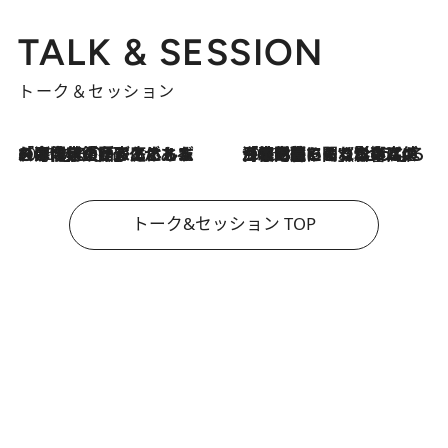
TALK & SESSION
トーク＆セッション
2026.8.3
「今後値上げがあるとすれば…」「リスクがあるのは今年の冬」エネルギー専門家が語る、ホルムズ海峡封鎖が家庭にもたらす“ある心配”
2026.8.3
「住宅建てられない…」「サーチャージ料の高値が続いている」ホルムズ海峡封鎖による影響はいつまで続く？《エネルギー専門家に聞く“どうなる日本の暮らし”》
トーク&セッション TOP