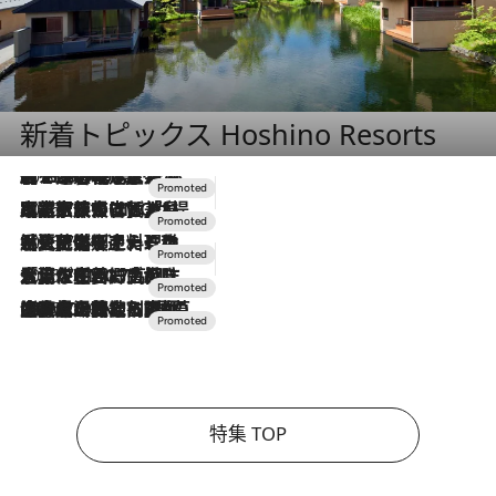
新着トピックス Hoshino Resorts
2026.8.7
【トンボの足水浴】ヒノキの香りに包まれて涼感マックス！約13℃の湧水かけ流しを避暑地「星野温泉 トンボの湯」で体験
2026.7.31
【ホテル帰省】という選択肢をOMOが提案。家族とほどよい距離を保つには「昼は実家、夜は気兼ねなくホテルで！」
2026.7.24
【夏限定ディナーコース】旬を迎える稚鮎や花ズッキーニなどをイタリア・トスカーナの郷土料理の手法で満喫！
2026.7.17
「土佐和ハーブかき氷」がOMO7高知に登場！生姜、山椒、大葉など目にも舌にも涼を呼ぶ郷土の味
2026.7.10
NEW OPEN！【界 草津】名湯の地に誕生。趣の異なる2種の温泉と上州ならではの会席・蕎麦割烹など美食を味わう究極の癒やし旅
特集 TOP