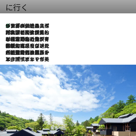
に行く
リスボンの絶品スイーツ「パステル・デ・ナタ」とは？ポルトガル伝統の奥深い世界へ
2026.8.8
2026.7.27
「私の祖国はポルトガル語です」国民的詩人フェルナンド・ペソアと、彼が愛した文学の街を歩く
2026.7.26
ポルトガル近海が育む極上の海の幸。キリリと冷えた白ワインと愉しむ、シーフード専門店の贅沢
2026.7.22
伝統の味をモダンに昇華。高感度な地元客が集う、リスボンの最旬ガストロノミー
2026.7.21
大航海時代の栄華から、震災、独裁、そして革命へ。ポルトガル・首都リスボンの石畳に刻まれた「歴史の光と影」
2026.7.13
エッセイ・ヤマザキマリ「慎ましくも美しき国 ポルトガル」