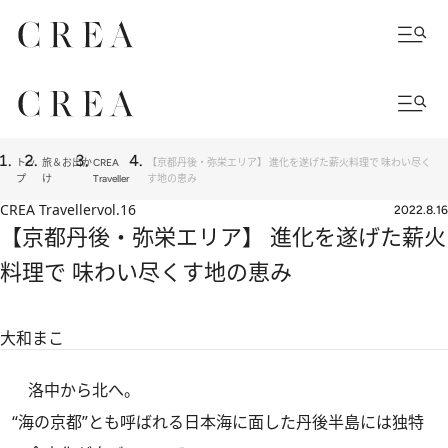
トッ
旅＆お出か
CREA
【京都丹後・弥栄エリア】 進化を遂げた薪火料理で 味わい尽く
プ
け
Traveller
す地の恵み
CREA Traveller
vol.16
2022.8.16
【京都丹後・弥栄エリア】 進化を遂げた薪火
料理で 味わい尽くす地の恵み
大和まこ
洛中から北へ。
“海の京都”とも呼ばれる日本海に面した丹後半島には独特