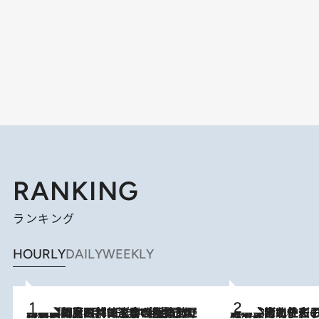
RANKING
ランキング
HOURLY
DAILY
WEEKLY
2026.8.8
「最後に見られてよかった」上野動物園の東園パンダ舎が解体前に特別公開。8月16日まで延長されたパネル展と共に辿る“半世紀”のパンダ飼育《解体工事の図面あり》
2026.8.3
《「文士の子ども被害者の会」発足！》阿川佐和子（72）が語る遠藤周作に北杜夫、劇作家・矢代静一の子どもたちの“文豪プライベート事件簿”