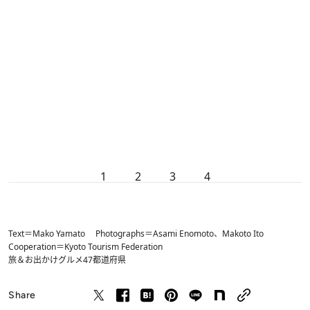
1
2
3
4
Text＝Mako Yamato Photographs＝Asami Enomoto、Makoto Ito
Cooperation＝Kyoto Tourism Federation
旅＆お出かけ
グルメ
47都道府県
Share