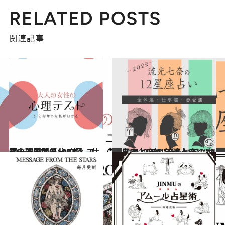
RELATED POSTS
関連記事
2025.9.28
【心理テスト100本】で知る本当の自分 恋愛、仕事、人間関係…
占い
2021.12.15
【2022年の年間占い】“視える占い師”流光七奈の12星座占い
占い