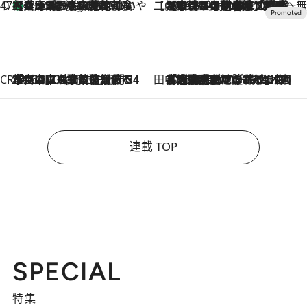
47都道府県の手みやげ ひんやりスイーツで夏を満喫
【兵庫県】この夏絶対食べたい 冷やしておいしいおやつ3選 淡路島の恵みをジェラートに集約
6 Hours Ago
【CREA×星野リゾート】唯一無二。癒しと発見が待つ場所へ
2026.8.7
【トンボの足水浴】ヒノキの香りに包まれて涼感マックス！約13℃の湧水かけ流しを避暑地「星野温泉 トンボの湯」で体験
CREA'S CHOICE
2026.8.7
「立川にも歌舞伎があるんだよ」 片岡仁左衛門・市川中車ら豪華座組みで4年目の立川立飛歌舞伎へ
田中稲の勝手に再ブーム
2026.8.7
「湘南乃風に憧れて」観客大盛上がりの“タオル回し”に、ラッパー顔負けの高速歌唱まで…さだまさし（74）のアグレッシブすぎる現在地
連載 TOP
SPECIAL
特集