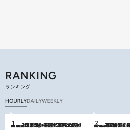
RANKING
ランキング
HOURLY
DAILY
WEEKLY
【間違いのない王道・東京土産】資生堂パーラー 銀座本店でのみ出会える銘菓5選《極上プディング・濃厚チーズケーキ・ボンボンショコラほか》
6 Hours Ago
2026.8.5
【阿川佐和子さんの年とる力】なぜ70代で始めた趣味は“こんなに楽しい”のか？ ピアノ、俳句…スランプに陥っても続けられる“ある秘訣”とは