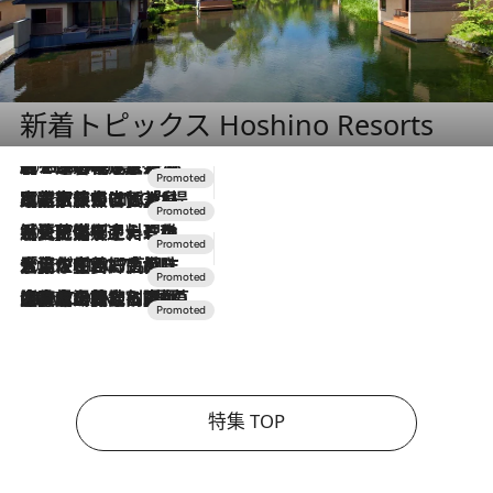
新着トピックス Hoshino Resorts
2026.8.7
【トンボの足水浴】ヒノキの香りに包まれて涼感マックス！約13℃の湧水かけ流しを避暑地「星野温泉 トンボの湯」で体験
2026.7.31
【ホテル帰省】という選択肢をOMOが提案。家族とほどよい距離を保つには「昼は実家、夜は気兼ねなくホテルで！」
2026.7.24
【夏限定ディナーコース】旬を迎える稚鮎や花ズッキーニなどをイタリア・トスカーナの郷土料理の手法で満喫！
2026.7.17
「土佐和ハーブかき氷」がOMO7高知に登場！生姜、山椒、大葉など目にも舌にも涼を呼ぶ郷土の味
2026.7.10
NEW OPEN！【界 草津】名湯の地に誕生。趣の異なる2種の温泉と上州ならではの会席・蕎麦割烹など美食を味わう究極の癒やし旅
特集 TOP