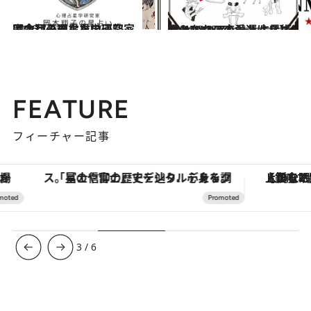
2026.7.31
【今月のあなたの運勢は？】心理占星学研究家 岡本翔子の星占い
占い
2024.6.15
【あなたの恋愛運は？】JINMUのアムール占星術 愛とエロスのジンムリズム
占い
FEATURE
フィーチャー記事
「星のや富士」でデジタルデトックス。冨士信仰の歴史を辿り、心身を調える。
【銀座で出合う最旬美容】美髪ケアや上質な眠
3
/
6