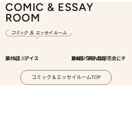
COMIC & ESSAY
ROOM
2026.7.30
第15話 アイス
2026.7.30
第8回「同人誌即売会にチャレンジ その2」
コミック＆エッセイルームTOP