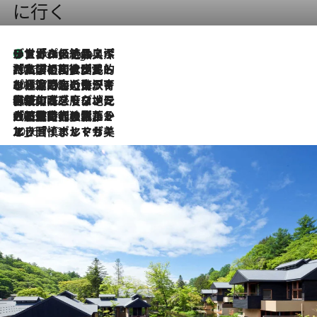
に行く
リスボンの絶品スイーツ「パステル・デ・ナタ」とは？ポルトガル伝統の奥深い世界へ
6 Hours Ago
2026.7.27
「私の祖国はポルトガル語です」国民的詩人フェルナンド・ペソアと、彼が愛した文学の街を歩く
2026.7.26
ポルトガル近海が育む極上の海の幸。キリリと冷えた白ワインと愉しむ、シーフード専門店の贅沢
2026.7.22
伝統の味をモダンに昇華。高感度な地元客が集う、リスボンの最旬ガストロノミー
2026.7.21
大航海時代の栄華から、震災、独裁、そして革命へ。ポルトガル・首都リスボンの石畳に刻まれた「歴史の光と影」
2026.7.13
エッセイ・ヤマザキマリ「慎ましくも美しき国 ポルトガル」