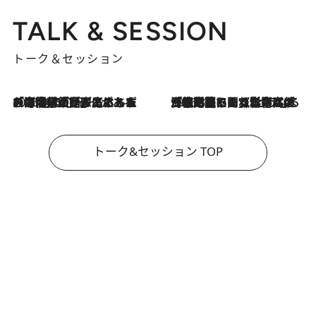
TALK & SESSION
トーク＆セッション
2026.8.3
「今後値上げがあるとすれば…」「リスクがあるのは今年の冬」エネルギー専門家が語る、ホルムズ海峡封鎖が家庭にもたらす“ある心配”
2026.8.3
「住宅建てられない…」「サーチャージ料の高値が続いている」ホルムズ海峡封鎖による影響はいつまで続く？《エネルギー専門家に聞く“どうなる日本の暮らし”》
トーク&セッション TOP