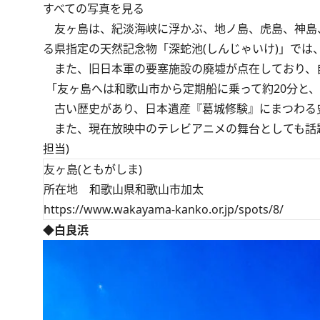
すべての写真を見る
友ヶ島は、紀淡海峡に浮かぶ、地ノ島、虎島、神島、
る県指定の天然記念物「深蛇池(しんじゃいけ)」では
また、旧日本軍の要塞施設の廃墟が点在しており、
「友ヶ島へは和歌山市から定期船に乗って約20分と
古い歴史があり、日本遺産『葛城修験』にまつわる
また、現在放映中のテレビアニメの舞台としても話題
担当)
友ヶ島(ともがしま)
所在地 和歌山県和歌山市加太
https://www.wakayama-kanko.or.jp/spots/8/
◆白良浜