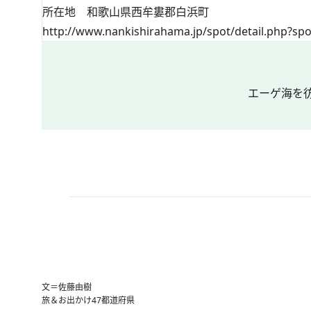
所在地 和歌山県西牟婁郡白浜町
http://www.nankishirahama.jp/spot/detail.php?spo
エーゲ海を
文＝佐藤由樹
旅＆お出かけ
47都道府県