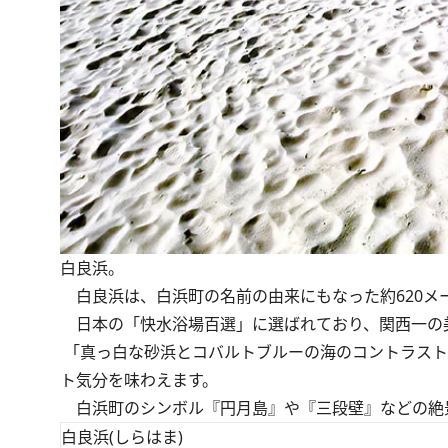
白良浜。
白良浜は、白浜町の名前の由来にもなった約620メ
日本の「快水浴場百選」に選ばれており、関西一の
「真っ白な砂浜とコバルトブルーの海のコントラスト
ト気分を味わえます。
白浜町のシンボル『円月島』や『三段壁』などの絶景
白良浜(しらはま)