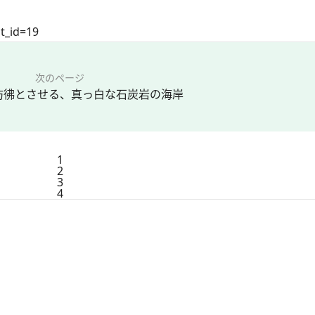
t_id=19
次のページ
彷彿とさせる、真っ白な石炭岩の海岸
1
2
3
4