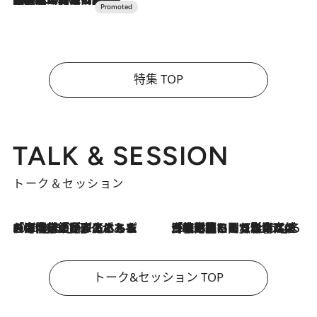
特集 TOP
TALK & SESSION
トーク＆セッション
2026.8.3
「今後値上げがあるとすれば…」「リスクがあるのは今年の冬」エネルギー専門家が語る、ホルムズ海峡封鎖が家庭にもたらす“ある心配”
2026.8.3
「住宅建てられない…」「サーチャージ料の高値が続いている」ホルムズ海峡封鎖による影響はいつまで続く？《エネルギー専門家に聞く“どうなる日本の暮らし”》
トーク&セッション TOP