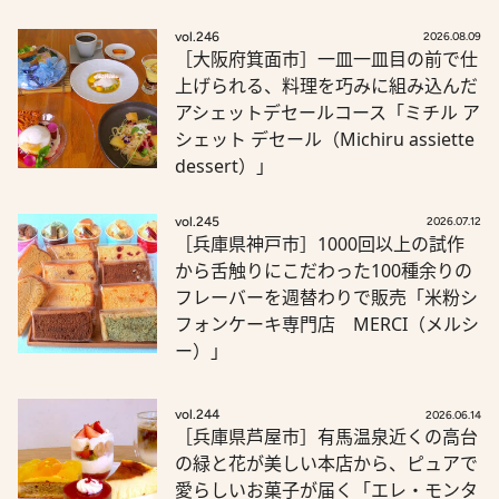
vol.246
2026.08.09
［大阪府箕面市］一皿一皿目の前で仕
上げられる、料理を巧みに組み込んだ
アシェットデセールコース「ミチル ア
シェット デセール（Michiru assiette
dessert）」
vol.245
2026.07.12
［兵庫県神戸市］1000回以上の試作
から舌触りにこだわった100種余りの
フレーバーを週替わりで販売「米粉シ
フォンケーキ専門店 MERCI（メルシ
ー）」
vol.244
2026.06.14
［兵庫県芦屋市］有馬温泉近くの高台
の緑と花が美しい本店から、ピュアで
愛らしいお菓子が届く「エレ・モンタ