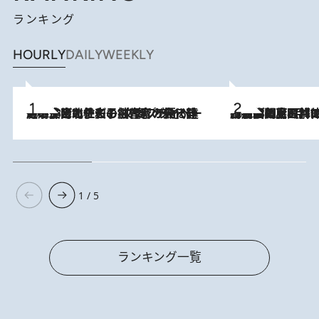
ランキング
HOURLY
DAILY
WEEKLY
2026.8.3
《「文士の子ども被害者の会」発足！》阿川佐和子（72）が語る遠藤周作に北杜夫、劇作家・矢代静一の子どもたちの“文豪プライベート事件簿”
2026.8.8
「最後に見られてよかった」上野動物園の東園パンダ舎が解体前に特別公開。8月16日まで延長されたパネル展と共に辿る“半世紀”のパンダ飼育《解体工事の図面あり》
1 / 5
ランキング一覧