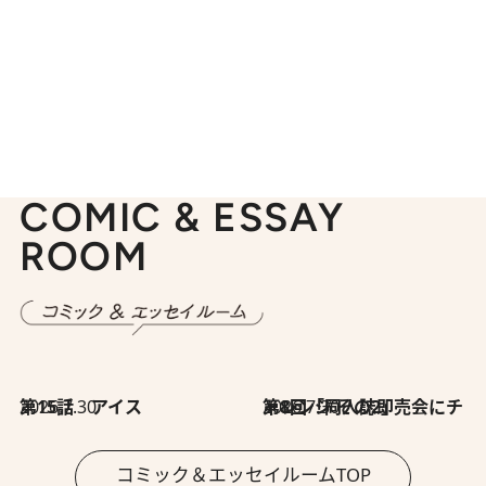
COMIC & ESSAY
ROOM
2026.7.30
第15話 アイス
2026.7.30
第8回「同人誌即売会にチャレンジ その2」
コミック＆エッセイルームTOP