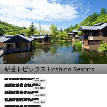
新着トピックス Hoshino Resorts
2026.8.7
【トンボの足水浴】ヒノキの香りに包まれて涼感マックス！約13℃の湧水かけ流しを避暑地「星野温泉 トンボの湯」で体験
2026.7.31
【ホテル帰省】という選択肢をOMOが提案。家族とほどよい距離を保つには「昼は実家、夜は気兼ねなくホテルで！」
2026.7.24
【夏限定ディナーコース】旬を迎える稚鮎や花ズッキーニなどをイタリア・トスカーナの郷土料理の手法で満喫！
2026.7.17
「土佐和ハーブかき氷」がOMO7高知に登場！生姜、山椒、大葉など目にも舌にも涼を呼ぶ郷土の味
2026.7.10
NEW OPEN！【界 草津】名湯の地に誕生。趣の異なる2種の温泉と上州ならではの会席・蕎麦割烹など美食を味わう究極の癒やし旅