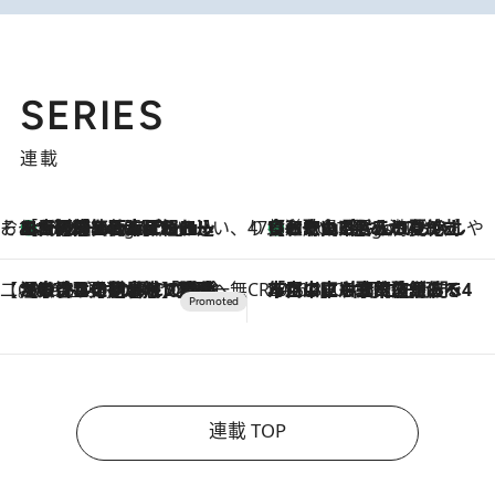
SERIES
連載
そおだよおこの関西おいしい、おやつ紀行
［大阪府箕面市］一皿一皿目の前で仕上げられる、料理を巧みに組み込んだアシェットデセールコース「ミチル アシェット デセール（Michiru assiette dessert）」
3 Hours Ago
47都道府県の手みやげ ひんやりスイーツで夏を満喫
【和歌山県】この夏絶対食べたい 冷やしておいしいおやつ3選 みかんがごろっと丸ごと入ったジュレ
3 Hours Ago
【CREA×星野リゾート】唯一無二。癒しと発見が待つ場所へ
2026.8.7
【トンボの足水浴】ヒノキの香りに包まれて涼感マックス！約13℃の湧水かけ流しを避暑地「星野温泉 トンボの湯」で体験
CREA'S CHOICE
2026.8.7
「立川にも歌舞伎があるんだよ」 片岡仁左衛門・市川中車ら豪華座組みで4年目の立川立飛歌舞伎へ
連載 TOP