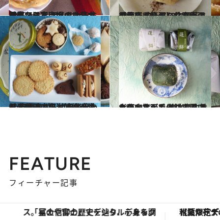
2022.6.12
神戸・二宮市場のカフェで見つけた アメリカ先住民のフード、ナバホタコ 日本ならではのオリジナルも
グルメ
2022.5.15
【大阪・箕面】住宅街の 季節を感じるいなり寿司のお店 コースで中国茶とお菓子も楽しんで
グルメ
2022.4.10
【大阪・庄内】姉妹が営む 喜界島ざらめを使った焼き菓子工房 祖母と母から受け継いだ滋味を追求
グルメ
2022.2.12
大阪・箕面で 徳之島生まれの店主が手作りする 香り豊かなよもぎ餅専門店
グルメ
FEATURE
フィーチャー記事
「星のや富士」でデジタルデトックス。冨士信仰の歴史を辿り、心身を調える。
【夏限定ディナーコース】旬を迎