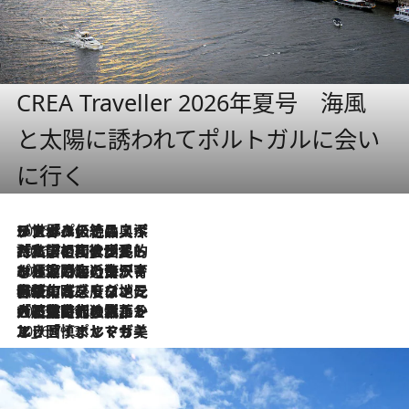
CREA Traveller 2026年夏号 海風
と太陽に誘われてポルトガルに会い
に行く
2026.8.8
リスボンの絶品スイーツ「パステル・デ・ナタ」とは？ポルトガル伝統の奥深い世界へ
2026.7.27
「私の祖国はポルトガル語です」国民的詩人フェルナンド・ペソアと、彼が愛した文学の街を歩く
2026.7.26
ポルトガル近海が育む極上の海の幸。キリリと冷えた白ワインと愉しむ、シーフード専門店の贅沢
2026.7.22
伝統の味をモダンに昇華。高感度な地元客が集う、リスボンの最旬ガストロノミー
2026.7.21
大航海時代の栄華から、震災、独裁、そして革命へ。ポルトガル・首都リスボンの石畳に刻まれた「歴史の光と影」
2026.7.13
エッセイ・ヤマザキマリ「慎ましくも美しき国 ポルトガル」