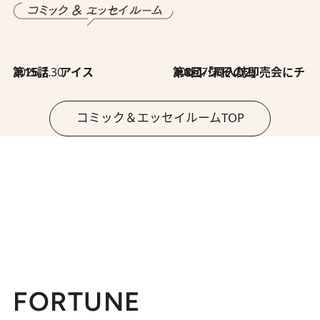
2026.7.30
第15話 アイス
2026.7.30
第8回「同人誌即売会にチャレンジ その2」
コミック＆エッセイルームTOP
FORTUNE