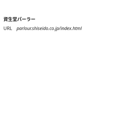
資生堂パーラー
URL
parlour.shiseido.co.jp/index.html