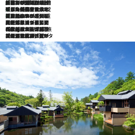
「荷物が増えるほど旅ストレスは増す」美容ジャーナリストがたどり着いた最終結論。“化粧品を劇的に減らす”感動の凝縮美容とは
2026.8.6
「旅先には金髪ウィッグを持参」日本と同じメイクでは損してる!? 美容ジャーナリストが提案する“掟破りの旅美容”とは
2026.8.6
【厳選旅コスメ】「身軽さ＆UV対策重視！」ヘアアーティストshucoが選んだ夏旅ベストコスメを発表【Mサイズジップ】
2026.8.6
2026.8.5
【厳選旅コスメ】国内をあちこち移動する河井菜摘が選んだ夏旅ベストコスメ発表！「リラックスアイテムはマスト」【Mサイズジップ】
2026.8.4
【厳選旅コスメ】「紫外線＆乾燥対策しながらメイク感も！」ヘア＆メイクGeorgeが選んだ夏旅ベストコスメを発表！【Mサイズジップ】
2026.8.3
【厳選旅コスメ】「保湿もタイパ重視！」“サウナ好き”タレント清水みさとが愛用する夏旅ベストコスメを発表！【Mサイズジップ】