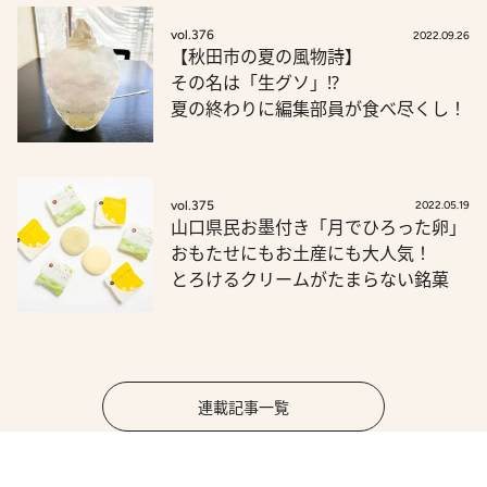
vol.376
2022.09.26
【秋田市の夏の風物詩】
その名は「生グソ」!?
夏の終わりに編集部員が食べ尽くし！
vol.375
2022.05.19
山口県民お墨付き「月でひろった卵」
おもたせにもお土産にも大人気！
とろけるクリームがたまらない銘菓
連載記事一覧