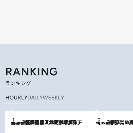
RANKING
ランキング
HOURLY
DAILY
WEEKLY
2026.8.5
【なぜ吉沢亮は「気配を消せる」のか？】興行収入208億の『国宝』を経て挑むミュージカル『ディア・エヴァン・ハンセン』。トップ俳優が舞台上でさらけ出した“孤独”とは
【三重県】この夏絶対食べたい 冷やしておいしいおやつ3選 お餅×ア
2026.8.6