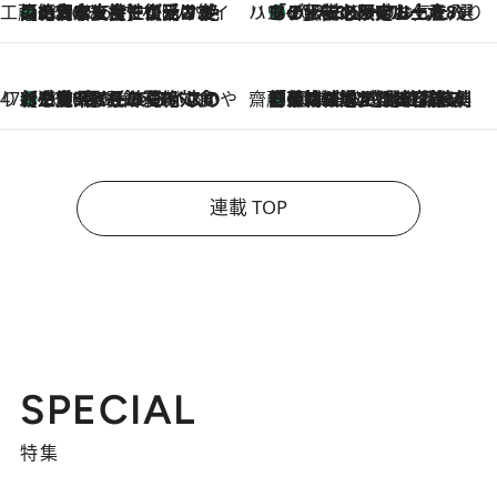
工藤まやのおもてなしハワイ
【ハワイ土産】ローカルの絶大な支持で復活！ 絶品の幻クッキー《元ファンの日本人女性が受け継いだ名店》
2026.8.6
ハワイ賢者 リサのお気に入りリスト
あの伝説の限定トートも！ リニューアルした「ディーン＆デルーカ ハワイ」で必須のお土産8選
2026.8.6
47都道府県の手みやげ ひんやりスイーツで夏を満喫
【三重県】この夏絶対食べたい 冷やしておいしいおやつ3選 お餅×アイスの新感覚スイーツ
2026.8.6
齋藤 薫 美容脳ルネサンス
「荷物が増えるほど旅ストレスは増す」美容ジャーナリストがたどり着いた最終結論。“化粧品を劇的に減らす”感動の凝縮美容とは
2026.8.6
連載 TOP
SPECIAL
特集