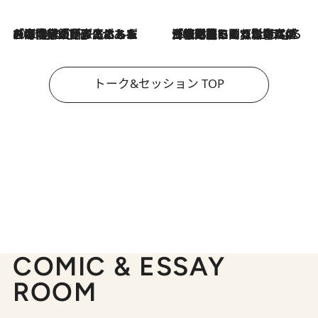
2026.8.3
「今後値上げがあるとすれば…」「リスクがあるのは今年の冬」エネルギー専門家が語る、ホルムズ海峡封鎖が家庭にもたらす“ある心配”
2026.8.3
「住宅建てられない…」「サーチャージ料の高値が続いている」ホルムズ海峡封鎖による影響はいつまで続く？《エネルギー専門家に聞く“どうなる日本の暮らし”》
トーク&セッション TOP
COMIC & ESSAY
ROOM