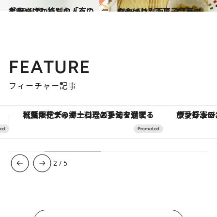
2013.6.29
九段 さかぐちの「京にしき」は 特別な人への手みやげに
グルメ
2013.6.27
やっぱり別腹!? 今日のおやつは…豆菓子「豆でなも」
グルメ
FEATURE
フィーチャー記事
ヴァシュロン・コンスタンタン「オーヴァーシーズ・オートマティック」。旅愛好家のお気に入りコレクションから、ジェンダーレスな新作が登場
3
/
5