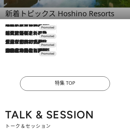
新着トピックス Hoshino Resorts
2026.7.31
【ホテル帰省】という選択肢をOMOが提案。家族とほどよい距離を保つには「昼は実家、夜は気兼ねなくホテルで！」
2026.7.24
【夏限定ディナーコース】旬を迎える稚鮎や花ズッキーニなどをイタリア・トスカーナの郷土料理の手法で満喫！
2026.7.17
「土佐和ハーブかき氷」がOMO7高知に登場！生姜、山椒、大葉など目にも舌にも涼を呼ぶ郷土の味
2026.7.10
NEW OPEN！【界 草津】名湯の地に誕生。趣の異なる2種の温泉と上州ならではの会席・蕎麦割烹など美食を味わう究極の癒やし旅
特集 TOP
TALK & SESSION
トーク＆セッション