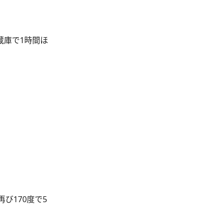
蔵庫で1時間ほ
び170度で5