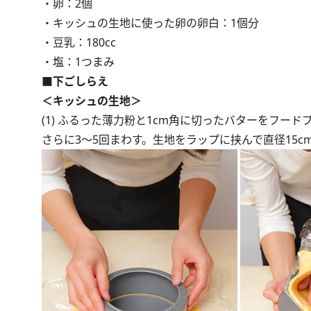
・卵：2個
・キッシュの生地に使った卵の卵白：1個分
・豆乳：180cc
・塩：1つまみ
■下ごしらえ
＜キッシュの生地＞
(1) ふるった薄力粉と1cm角に切ったバターをフ
さらに3～5回まわす。生地をラップに挟んで直径15