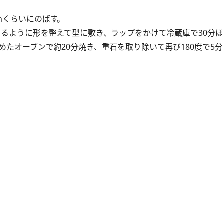
cmくらいにのばす。
くなるように形を整えて型に敷き、ラップをかけて冷蔵庫で30分
温めたオーブンで約20分焼き、重石を取り除いて再び180度で5