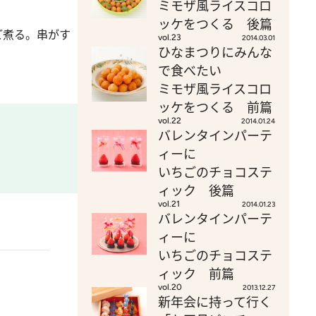
ミモザ風ライスコロ
ッケをつくる 後篇
ど煮る。串がす
vol.23
2014.03.01
ひなまつりにみんな
で食べたい
ミモザ風ライスコロ
ッケをつくる 前篇
vol.22
2014.01.24
バレンタインパーテ
ィーに
いちごのチョコステ
ィック 後篇
vol.21
2014.01.23
バレンタインパーテ
ィーに
いちごのチョコステ
ィック 前篇
vol.20
2013.12.27
新年会に持って行く