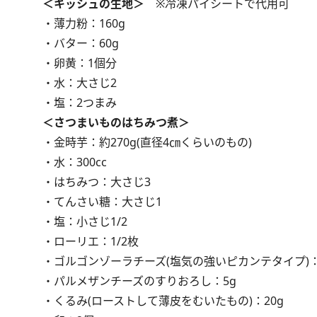
＜キッシュの生地＞
※冷凍パイシートで代用可
・薄力粉：160g
・バター：60g
・卵黄：1個分
・水：大さじ2
・塩：2つまみ
＜さつまいものはちみつ煮＞
・金時芋：約270g(直径4㎝くらいのもの)
・水：300cc
・はちみつ：大さじ3
・てんさい糖：大さじ1
・塩：小さじ1/2
・ローリエ：1/2枚
・ゴルゴンゾーラチーズ(塩気の強いピカンテタイプ)：
・パルメザンチーズのすりおろし：5g
・くるみ(ローストして薄皮をむいたもの)：20g