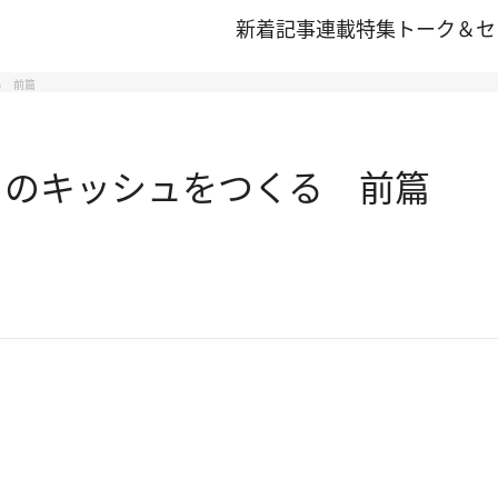
新着記事
連載
特集
トーク＆セ
る 前篇
月のキッシュをつくる 前篇