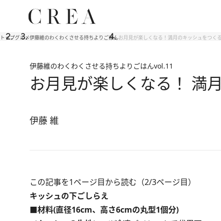
トップ
グルメ
伊藤維のわくわくさせる持ちよりごはん
お月見が楽しくなる！満月のキッシュをつく
伊藤維のわくわくさせる持ちよりごはん
vol.11
お月見が楽しくなる！ 満
伊藤 維
この記事を1ページ目から読む（2/3ページ目）
キッシュの下ごしらえ
■材料(直径16cm、高さ6cmの丸型1個分)