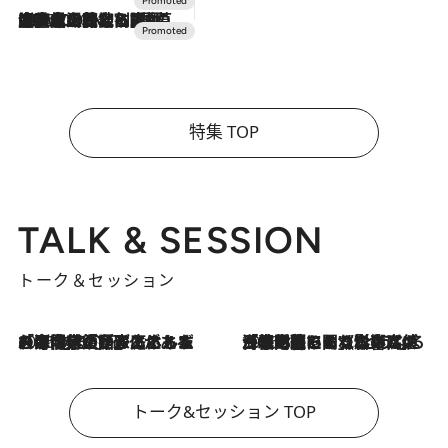
2026.7.10
NEW OPEN！【界 草津】名湯の地に誕生。趣の異なる2種の温泉と上州ならではの会席・蕎麦割烹など美食を味わう究極の癒やし旅
特集 TOP
TALK & SESSION
トーク＆セッション
2026.8.3
「今後値上げがあるとすれば…」「リスクがあるのは今年の冬」エネルギー専門家が語る、ホルムズ海峡封鎖が家庭にもたらす“ある心配”
2026.8.3
「住宅建てられない…」「サーチャージ料の高値が続いている」ホルムズ海峡封鎖による影響はいつまで続く？《エネルギー専門家に聞く“どうなる日本の暮らし”》
トーク&セッション TOP