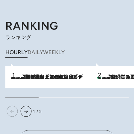
RANKING
ランキング
HOURLY
DAILY
WEEKLY
2026.8.5
【なぜ吉沢亮は「気配を消せる」のか？】興行収入208億の『国宝』を経て挑むミュージカル『ディア・エヴァン・ハンセン』。トップ俳優が舞台上でさらけ出した“孤独”とは
【三重県】この夏絶対食べたい 冷やしておいしいおやつ3選 お餅×ア
2026.8.6
1 / 5