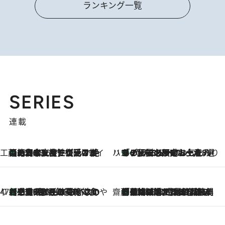
ランキング一覧
SERIES
連載
工藤まやのおもてなしハワイ
【ハワイ土産】ローカルの絶大な支持で復活！ 絶品の幻クッキー《元ファンの日本人女性が受け継いだ名店》
2026.8.6
ハワイ賢者 リサのお気に入りリスト
あの伝説の限定トートも！ リニューアルした「ディーン＆デルーカ ハワイ」で必須のお土産8選
2026.8.6
47都道府県の手みやげ ひんやりスイーツで夏を満喫
【三重県】この夏絶対食べたい 冷やしておいしいおやつ3選 お餅×アイスの新感覚スイーツ
2026.8.6
齋藤 薫 美容脳ルネサンス
「荷物が増えるほど旅ストレスは増す」美容ジャーナリストがたどり着いた最終結論。“化粧品を劇的に減らす”感動の凝縮美容とは
2026.8.6