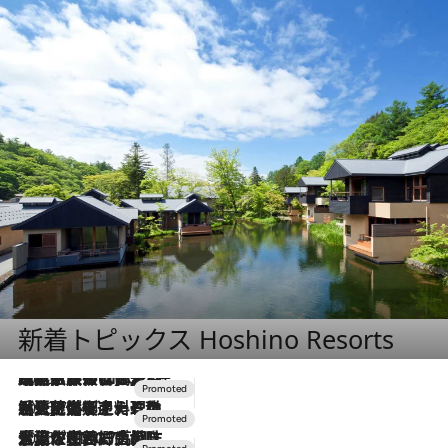
新着トピックス Hoshino Resorts
2026.7.31
【ホテル帰省】という選択肢をOMOが提案。家族とほどよい距離を保つには「昼は実家、夜は気兼ねなくホテルで！」
2026.7.24
【夏限定ディナーコース】旬を迎える稚鮎や花ズッキーニなどをイタリア・トスカーナの郷土料理の手法で満喫！
2026.7.17
「土佐和ハーブかき氷」がOMO7高知に登場！生姜、山椒、大葉など目にも舌にも涼を呼ぶ郷土の味