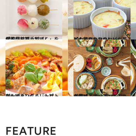
2013.3.22
お花見に持っていく、「おだんご手毬ずし」を作る 前篇
グルメ
2014.2.21
「山芋」のマクロビレシピふんわりおいしい山芋とお豆腐のフラン
グルメ
2014.2.12
キレイをつくる『トマトローディング』レシピ
グルメ
2014.1.26
土鍋ごとオーブンに入れるだけで 極上豚ローストが完成！
グルメ
FEATURE