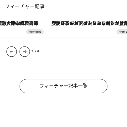
フィーチャー記事
ヴァシュロン・コンスタンタン「オーヴァーシーズ・オートマティック」。旅愛好家のお気に入りコレクションから、ジェンダーレスな新作が登場
【夏限定ディナーコース】旬を迎
3
/
5
フィーチャー記事一覧