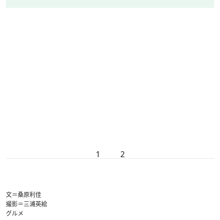
1
2
文＝桑原利佳
撮影＝三浦英絵
グルメ