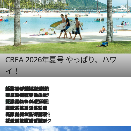
CREA 2026年夏号 やっぱり、ハワ
イ！
「荷物が増えるほど旅ストレスは増す」美容ジャーナリストがたどり着いた最終結論。“化粧品を劇的に減らす”感動の凝縮美容とは
2026.8.6
「旅先には金髪ウィッグを持参」日本と同じメイクでは損してる!? 美容ジャーナリストが提案する“掟破りの旅美容”とは
2026.8.6
【厳選旅コスメ】「身軽さ＆UV対策重視！」ヘアアーティストshucoが選んだ夏旅ベストコスメを発表【Mサイズジップ】
2026.8.6
2026.8.5
【厳選旅コスメ】国内をあちこち移動する河井菜摘が選んだ夏旅ベストコスメ発表！「リラックスアイテムはマスト」【Mサイズジップ】
2026.8.4
【厳選旅コスメ】「紫外線＆乾燥対策しながらメイク感も！」ヘア＆メイクGeorgeが選んだ夏旅ベストコスメを発表！【Mサイズジップ】
2026.8.3
【厳選旅コスメ】「保湿もタイパ重視！」“サウナ好き”タレント清水みさとが愛用する夏旅ベストコスメを発表！【Mサイズジップ】