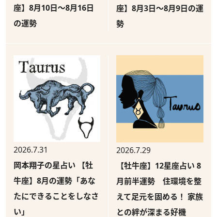
座】8月10日～8月16日
座】8月3日～8月9日の運
の運勢
勢
2026.7.31
2026.7.29
岡本翔子の星占い 【牡
【牡牛座】12星座占い 8
牛座】8月の運勢「あな
月前半運勢 住環境を整
たにできることをしなさ
えて足元を固める！ 家族
い」
との絆が深まる好機