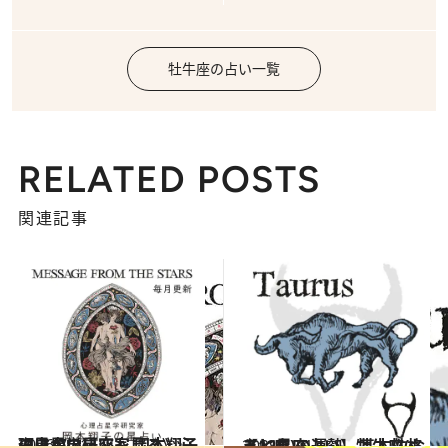
牡牛座の占い一覧
RELATED POSTS
関連記事
2026.7.31
《ほかの星座も見る》心理占星学研究家 岡本翔子の星占い
占い
2021.12.1
【12星座占い】牡牛座(おうし座)の運勢、基本性格まとめ
占い