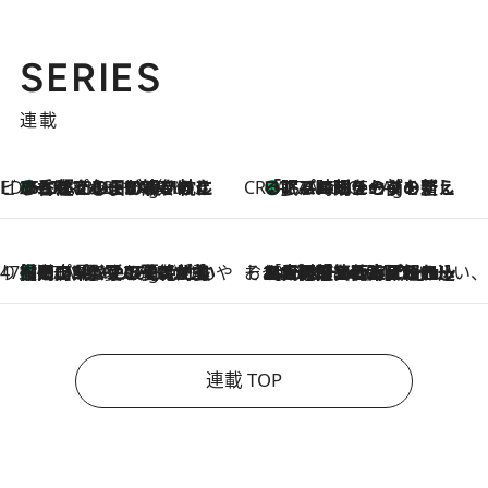
SERIES
連載
ビューティいいもの集め EDITORS' BEST
35℃超えの日の夜、枕にひと吹き！ BAUMのルームスプレーが、ひのきの香りで心まで解きほぐす
17 Minutes Ago
CREA'S CHOICE
「眠る時刻をセットする」——眠りの前を整える、バルミューダの新しいアプローチ
17 Minutes Ago
47都道府県の手みやげ ひんやりスイーツで夏を満喫
【岡山県】この夏絶対食べたい 冷やしておいしいおやつ3選 フルーツが主役のプリンやアイスが勢揃い
17 Minutes Ago
そおだよおこの関西おいしい、おやつ紀行
2026.8.9
［大阪府箕面市］一皿一皿目の前で仕上げられる、料理を巧みに組み込んだアシェットデセールコース「ミチル アシェット デセール（Michiru assiette dessert）」
連載 TOP