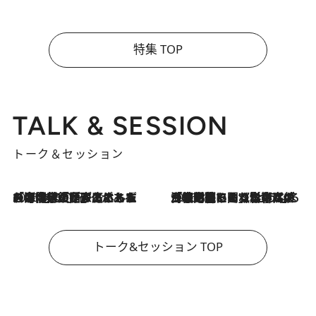
特集 TOP
TALK & SESSION
トーク＆セッション
2026.8.3
「今後値上げがあるとすれば…」「リスクがあるのは今年の冬」エネルギー専門家が語る、ホルムズ海峡封鎖が家庭にもたらす“ある心配”
2026.8.3
「住宅建てられない…」「サーチャージ料の高値が続いている」ホルムズ海峡封鎖による影響はいつまで続く？《エネルギー専門家に聞く“どうなる日本の暮らし”》
トーク&セッション TOP