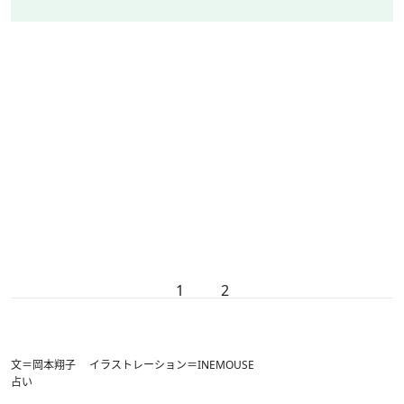
1
2
文＝岡本翔子 イラストレーション＝INEMOUSE
占い