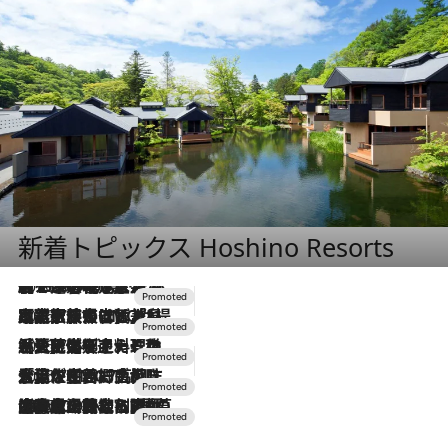
新着トピックス Hoshino Resorts
2026.8.7
【トンボの足水浴】ヒノキの香りに包まれて涼感マックス！約13℃の湧水かけ流しを避暑地「星野温泉 トンボの湯」で体験
2026.7.31
【ホテル帰省】という選択肢をOMOが提案。家族とほどよい距離を保つには「昼は実家、夜は気兼ねなくホテルで！」
2026.7.24
【夏限定ディナーコース】旬を迎える稚鮎や花ズッキーニなどをイタリア・トスカーナの郷土料理の手法で満喫！
2026.7.17
「土佐和ハーブかき氷」がOMO7高知に登場！生姜、山椒、大葉など目にも舌にも涼を呼ぶ郷土の味
2026.7.10
NEW OPEN！【界 草津】名湯の地に誕生。趣の異なる2種の温泉と上州ならではの会席・蕎麦割烹など美食を味わう究極の癒やし旅