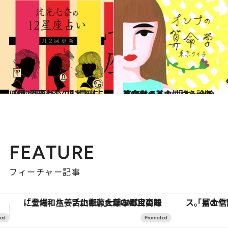
2026.7.29
【月2回更新】“視える占い師”流光七奈の12星座占い
占い
2026.8.7
あなたの基本性格を診断 東京ケイ子の 「オンナの算命学」
占い
FEATURE
フィーチャー記事
「星のや富士」でデジタルデトックス。冨士信仰の歴史を辿り、心身を調える。