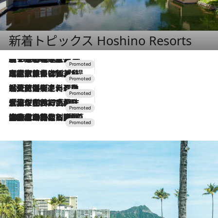
新着トピックス Hoshino Resorts
【トンボの足水浴】ヒノキの香りに包まれて涼感マックス！約13℃の湧水かけ流しを避暑地「星野温泉 トンボの湯」で体験
2026.8.7
2026.7.31
【ホテル帰省】という選択肢をOMOが提案。家族とほどよい距離を保つには「昼は実家、夜は気兼ねなくホテルで！」
2026.7.24
【夏限定ディナーコース】旬を迎える稚鮎や花ズッキーニなどをイタリア・トスカーナの郷土料理の手法で満喫！
2026.7.17
「土佐和ハーブかき氷」がOMO7高知に登場！生姜、山椒、大葉など目にも舌にも涼を呼ぶ郷土の味
2026.7.10
NEW OPEN！【界 草津】名湯の地に誕生。趣の異なる2種の温泉と上州ならではの会席・蕎麦割烹など美食を味わう究極の癒やし旅