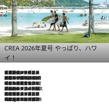
CREA 2026年夏号 やっぱり、ハワ
イ！
【厳選旅コスメ】「多機能アイテムがメイン！」旅好き美容エディターが選んだ夏旅ベストコスメを発表【Mサイズジップ】
2026.8.7
2026.8.6
「荷物が増えるほど旅ストレスは増す」美容ジャーナリストがたどり着いた最終結論。“化粧品を劇的に減らす”感動の凝縮美容とは
2026.8.6
「旅先には金髪ウィッグを持参」日本と同じメイクでは損してる!? 美容ジャーナリストが提案する“掟破りの旅美容”とは
2026.8.6
【厳選旅コスメ】「身軽さ＆UV対策重視！」ヘアアーティストshucoが選んだ夏旅ベストコスメを発表【Mサイズジップ】
2026.8.5
【厳選旅コスメ】国内をあちこち移動する河井菜摘が選んだ夏旅ベストコスメ発表！「リラックスアイテムはマスト」【Mサイズジップ】
2026.8.4
【厳選旅コスメ】「紫外線＆乾燥対策しながらメイク感も！」ヘア＆メイクGeorgeが選んだ夏旅ベストコスメを発表！【Mサイズジップ】