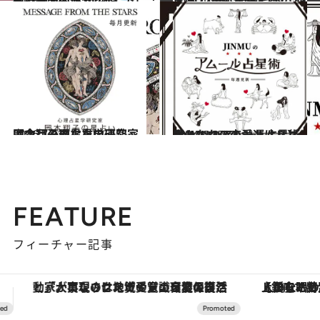
2025.9.28
【心理テスト100本】で知る本当の自分 恋愛、仕事、人間関係…
占い
2021.12.15
【2022年の年間占い】“視える占い師”流光七奈の12星座占い
占い
2026.7.31
【今月のあなたの運勢は？】心理占星学研究家 岡本翔子の星占い
占い
2024.6.15
【あなたの恋愛運は？】JINMUのアムール占星術 愛とエロスのジンムリズム
占い
FEATURE
フィーチャー記事
【銀座で出合う最旬美容】美髪ケアや上質な眠り…セルフケアのアップデートから、特別な名入れギフトまで。大人のための「ReFa GINZA」クルーズ
【夏限定ディナーコース】旬を迎