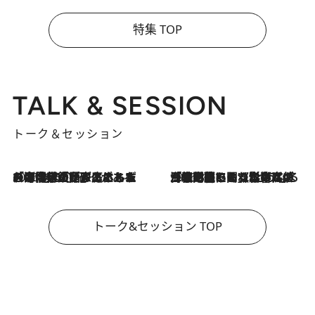
特集 TOP
TALK & SESSION
トーク＆セッション
2026.8.3
「今後値上げがあるとすれば…」「リスクがあるのは今年の冬」エネルギー専門家が語る、ホルムズ海峡封鎖が家庭にもたらす“ある心配”
2026.8.3
「住宅建てられない…」「サーチャージ料の高値が続いている」ホルムズ海峡封鎖による影響はいつまで続く？《エネルギー専門家に聞く“どうなる日本の暮らし”》
トーク&セッション TOP