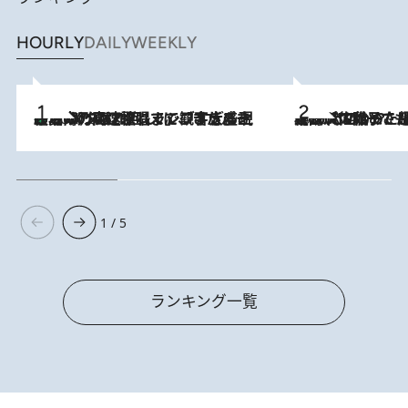
HOURLY
DAILY
WEEKLY
「湘南乃風に憧れて」観客大盛上がりの“タオル回し”に、ラッパー顔負けの高速歌唱まで…さだまさし（74）のアグレッシブすぎる現在地
2026.8.7
2026.8.5
【阿川佐和子さんの年とる力】なぜ70代で始めた趣味は“こんなに楽しい”のか？ ピアノ、俳句…スランプに陥っても続けられる“ある秘訣”とは
1 / 5
ランキング一覧