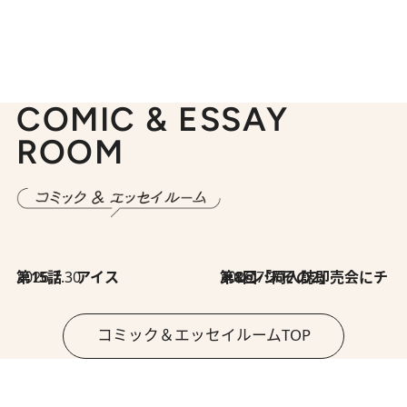
COMIC & ESSAY
ROOM
2026.7.30
第15話 アイス
2026.7.30
第8回「同人誌即売会にチャレンジ その2」
コミック＆エッセイルームTOP