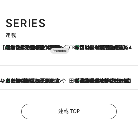
SERIES
連載
【CREA×星野リゾート】唯一無二。癒しと発見が待つ場所へ
【トンボの足水浴】ヒノキの香りに包まれて涼感マックス！約13℃の湧水かけ流しを避暑地「星野温泉 トンボの湯」で体験
2026.8.7
CREA'S CHOICE
「立川にも歌舞伎があるんだよ」 片岡仁左衛門・市川中車ら豪華座組みで4年目の立川立飛歌舞伎へ
2026.8.7
47都道府県の手みやげ ひんやりスイーツで夏を満喫
【京都府】この夏絶対食べたい 冷やしておいしいおやつ3選 ひと口目から心を掴む新緑のテリーヌ
2026.8.7
田中稲の勝手に再ブーム
「湘南乃風に憧れて」観客大盛上がりの“タオル回し”に、ラッパー顔負けの高速歌唱まで…さだまさし（74）のアグレッシブすぎる現在地
2026.8.7
連載 TOP