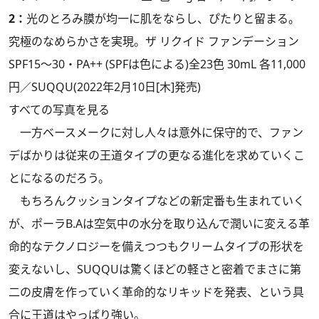
2：
光のとろみ膜が均一に肌をならし、ぴたりと留まる。
究極のなめらかさを実現。ザ リクイド ファンデーション
SPF15～30・PA++ (SPFは色による)全23色 30mL 各11,000
円／SUQQU(2022年2月10日[木]発売)
すべての写真を見る
一方ベースメークに対し人々は意外に保守的で、ファン
デばかりは従来の王道タイプの更なる進化を求めていくこ
とになるのだろう。
もちろんクッションタイプなどの新定番も生まれていく
が、ポーラB.Aは空気中の水分を取り込んで潤いに変える革
命的なテクノロジーを備えつつもクリームタイプの形状を
変えないし、SUQQUは驚くほどの軽さと密着でまさに第
二の皮膚を作っていく革命的なリキッドを発表、という具
合に王道はやっぱり強い。