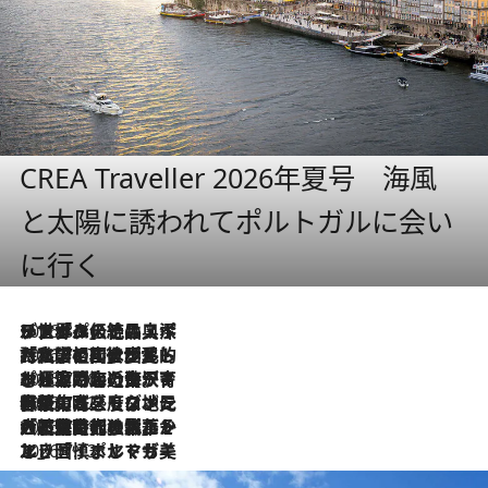
CREA Traveller 2026年夏号 海風
と太陽に誘われてポルトガルに会い
に行く
2026.8.8
リスボンの絶品スイーツ「パステル・デ・ナタ」とは？ポルトガル伝統の奥深い世界へ
2026.7.27
「私の祖国はポルトガル語です」国民的詩人フェルナンド・ペソアと、彼が愛した文学の街を歩く
2026.7.26
ポルトガル近海が育む極上の海の幸。キリリと冷えた白ワインと愉しむ、シーフード専門店の贅沢
2026.7.22
伝統の味をモダンに昇華。高感度な地元客が集う、リスボンの最旬ガストロノミー
2026.7.21
大航海時代の栄華から、震災、独裁、そして革命へ。ポルトガル・首都リスボンの石畳に刻まれた「歴史の光と影」
2026.7.13
エッセイ・ヤマザキマリ「慎ましくも美しき国 ポルトガル」