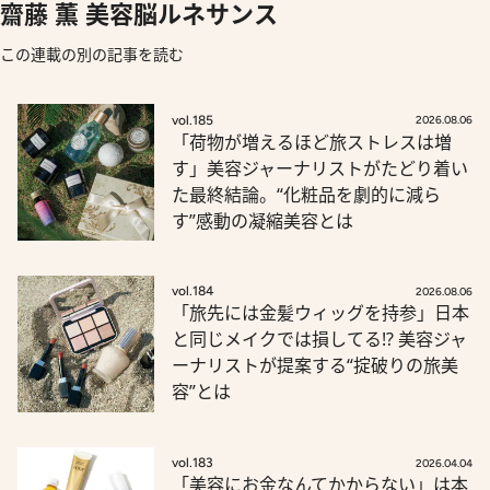
齋藤 薫 美容脳ルネサンス
この連載の別の記事を読む
vol.185
2026.08.06
「荷物が増えるほど旅ストレスは増
す」美容ジャーナリストがたどり着い
た最終結論。“化粧品を劇的に減ら
す”感動の凝縮美容とは
vol.184
2026.08.06
「旅先には金髪ウィッグを持参」日本
と同じメイクでは損してる!? 美容ジャ
ーナリストが提案する“掟破りの旅美
容”とは
vol.183
2026.04.04
「美容にお金なんてかからない」は本