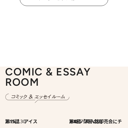
COMIC & ESSAY
ROOM
2026.7.30
第15話 アイス
2026.7.30
第8回「同人誌即売会にチャレンジ その2」