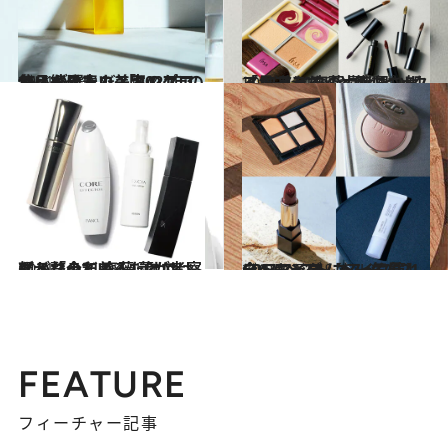
2021.12.12
使い続けたいスキンケア名品を発表！美容のプロ15人が選んだ 「2021年のマイベストコスメ」
ビューティ＆ヘルス
2021.9.21
「見違えた」と感じさせる！ メイクの力を思い知る12品を 齋藤 薫がピックアップ
ビューティ＆ヘルス
2021.1.2
顔が整っているだけではダメなのだ 齋藤 薫が考察する「令和美人」とは
ビューティ＆ヘルス
2021.12.14
CREAベストコスメ 2021ランキング 【メイク篇】全47アイテムを一気見
ビューティ＆ヘルス
FEATURE
フィーチャー記事