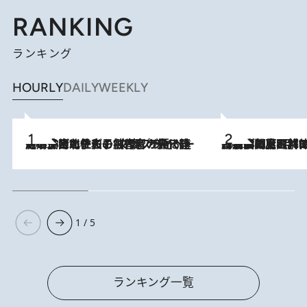
RANKING
ランキング
HOURLY
DAILY
WEEKLY
2026.8.3
《「文士の子ども被害者の会」発足！》阿川佐和子（72）が語る遠藤周作に北杜夫、劇作家・矢代静一の子どもたちの“文豪プライベート事件簿”
2026.8.8
「最後に見られてよかった」上野動物園の東園パンダ舎が解体前に特別公開。8月16日まで延長されたパネル展と共に辿る“半世紀”のパンダ飼育《解体工事の図面あり》
1 / 5
ランキング一覧