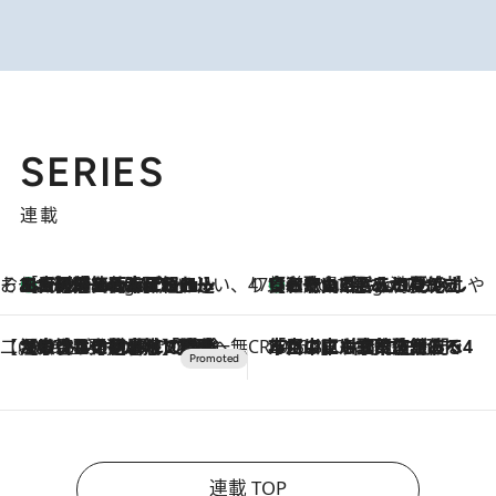
SERIES
連載
そおだよおこの関西おいしい、おやつ紀行
［大阪府箕面市］一皿一皿目の前で仕上げられる、料理を巧みに組み込んだアシェットデセールコース「ミチル アシェット デセール（Michiru assiette dessert）」
6 Hours Ago
47都道府県の手みやげ ひんやりスイーツで夏を満喫
【和歌山県】この夏絶対食べたい 冷やしておいしいおやつ3選 みかんがごろっと丸ごと入ったジュレ
6 Hours Ago
【CREA×星野リゾート】唯一無二。癒しと発見が待つ場所へ
2026.8.7
【トンボの足水浴】ヒノキの香りに包まれて涼感マックス！約13℃の湧水かけ流しを避暑地「星野温泉 トンボの湯」で体験
CREA'S CHOICE
2026.8.7
「立川にも歌舞伎があるんだよ」 片岡仁左衛門・市川中車ら豪華座組みで4年目の立川立飛歌舞伎へ
連載 TOP