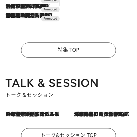
2026.7.17
「土佐和ハーブかき氷」がOMO7高知に登場！生姜、山椒、大葉など目にも舌にも涼を呼ぶ郷土の味
2026.7.10
NEW OPEN！【界 草津】名湯の地に誕生。趣の異なる2種の温泉と上州ならではの会席・蕎麦割烹など美食を味わう究極の癒やし旅
特集 TOP
TALK & SESSION
トーク＆セッション
2026.8.3
「今後値上げがあるとすれば…」「リスクがあるのは今年の冬」エネルギー専門家が語る、ホルムズ海峡封鎖が家庭にもたらす“ある心配”
2026.8.3
「住宅建てられない…」「サーチャージ料の高値が続いている」ホルムズ海峡封鎖による影響はいつまで続く？《エネルギー専門家に聞く“どうなる日本の暮らし”》
トーク&セッション TOP