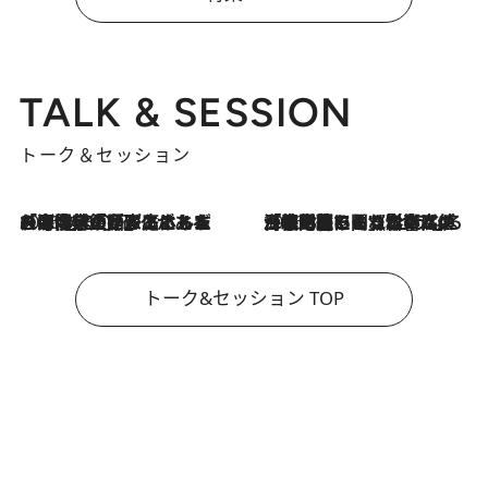
TALK & SESSION
トーク＆セッション
2026.8.3
「今後値上げがあるとすれば…」「リスクがあるのは今年の冬」エネルギー専門家が語る、ホルムズ海峡封鎖が家庭にもたらす“ある心配”
2026.8.3
「住宅建てられない…」「サーチャージ料の高値が続いている」ホルムズ海峡封鎖による影響はいつまで続く？《エネルギー専門家に聞く“どうなる日本の暮らし”》
トーク&セッション TOP