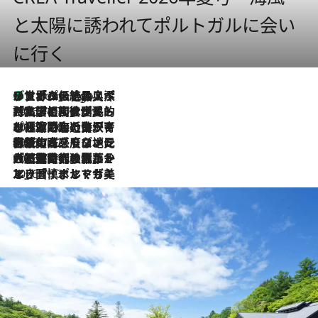
と太陽に誘われてポルトガルに会い
に行く
リスボンの絶品スイーツ「パステル・デ・ナタ」とは？ポルトガル伝統の奥深い世界へ
9 Hours Ago
2026.7.27
「私の祖国はポルトガル語です」国民的詩人フェルナンド・ペソアと、彼が愛した文学の街を歩く
2026.7.26
ポルトガル近海が育む極上の海の幸。キリリと冷えた白ワインと愉しむ、シーフード専門店の贅沢
2026.7.22
伝統の味をモダンに昇華。高感度な地元客が集う、リスボンの最旬ガストロノミー
2026.7.21
大航海時代の栄華から、震災、独裁、そして革命へ。ポルトガル・首都リスボンの石畳に刻まれた「歴史の光と影」
2026.7.13
エッセイ・ヤマザキマリ「慎ましくも美しき国 ポルトガル」