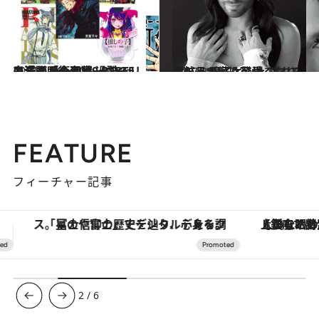
2021.5.10
鬼滅、呪術廻戦……ヒット漫画から考察 過酷でリアルな「令和ヒーロー」の系譜 ーー2020 BEST5
カルチャー
2017.2.26
男だって実は可愛くなりたい！ 男子とシェアする化粧品が続々登場
ビューティ＆ヘルス
FEATURE
フィーチャー記事
【銀座で出合う最旬美容】美髪ケアや上質な眠り…セルフケアのアップデートから、特別な名入れギフトまで。大人のための「ReFa GINZA」クルーズ
3
/
6