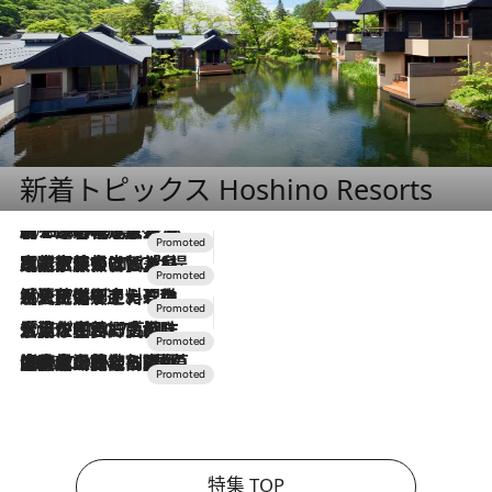
新着トピックス Hoshino Resorts
2026.8.7
【トンボの足水浴】ヒノキの香りに包まれて涼感マックス！約13℃の湧水かけ流しを避暑地「星野温泉 トンボの湯」で体験
2026.7.31
【ホテル帰省】という選択肢をOMOが提案。家族とほどよい距離を保つには「昼は実家、夜は気兼ねなくホテルで！」
2026.7.24
【夏限定ディナーコース】旬を迎える稚鮎や花ズッキーニなどをイタリア・トスカーナの郷土料理の手法で満喫！
2026.7.17
「土佐和ハーブかき氷」がOMO7高知に登場！生姜、山椒、大葉など目にも舌にも涼を呼ぶ郷土の味
2026.7.10
NEW OPEN！【界 草津】名湯の地に誕生。趣の異なる2種の温泉と上州ならではの会席・蕎麦割烹など美食を味わう究極の癒やし旅
特集 TOP