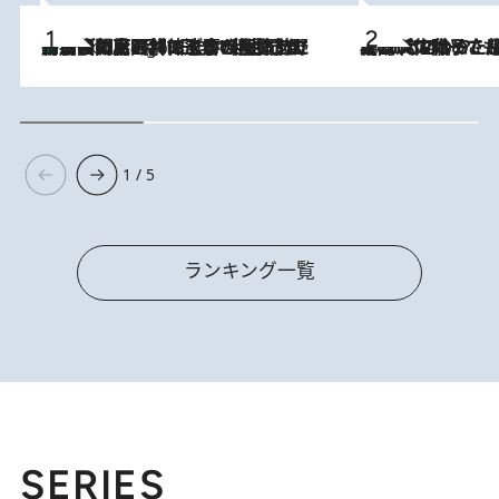
「最後に見られてよかった」上野動物園の東園パンダ舎が解体前に特別公開。8月16日まで延長されたパネル展と共に辿る“半世紀”のパンダ飼育《解体工事の図面あり》
9 Hours Ago
2026.8.5
【阿川佐和子さんの年とる力】なぜ70代で始めた趣味は“こんなに楽しい”のか？ ピアノ、俳句…スランプに陥っても続けられる“ある秘訣”とは
1 / 5
ランキング一覧
SERIES