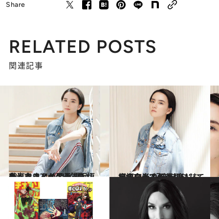
Share
RELATED POSTS
関連記事
2020.10.24
美しきコスメ男子・板垣李光人さんが リピ買いしたくなるアイテム3選
ビューティ＆ヘルス
2020.10.22
板垣李光人が大切にしていること“好きを楽しむ、自由な人こそ美しい”
ビューティ＆ヘルス