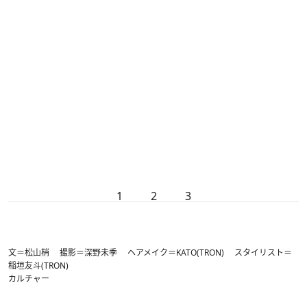
1
2
3
文＝松山梢 撮影＝深野未季 ヘアメイク＝KATO(TRON) スタイリスト＝
稲垣友斗(TRON)
カルチャー