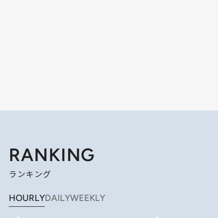
RANKING
ランキング
HOURLY
DAILY
WEEKLY