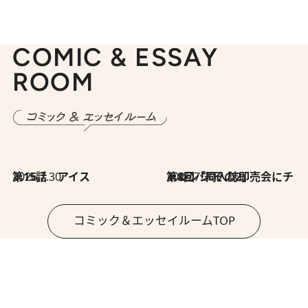
COMIC & ESSAY
ROOM
2026.7.30
第15話 アイス
2026.7.30
第8回「同人誌即売会にチャレンジ その2」
コミック＆エッセイルームTOP