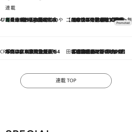
連載
47都道府県の手みやげ ひんやりスイーツで夏を満喫
【兵庫県】この夏絶対食べたい 冷やしておいしいおやつ3選 淡路島の恵みをジェラートに集約
9 Hours Ago
【CREA×星野リゾート】唯一無二。癒しと発見が待つ場所へ
2026.8.7
【トンボの足水浴】ヒノキの香りに包まれて涼感マックス！約13℃の湧水かけ流しを避暑地「星野温泉 トンボの湯」で体験
CREA'S CHOICE
2026.8.7
「立川にも歌舞伎があるんだよ」 片岡仁左衛門・市川中車ら豪華座組みで4年目の立川立飛歌舞伎へ
田中稲の勝手に再ブーム
2026.8.7
「湘南乃風に憧れて」観客大盛上がりの“タオル回し”に、ラッパー顔負けの高速歌唱まで…さだまさし（74）のアグレッシブすぎる現在地
連載 TOP