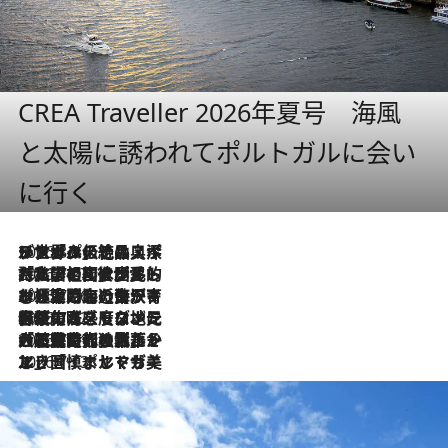
CREA Traveller 2026年夏号 海風
と太陽に誘われてポルトガルに会い
に行く
2026.8.8
リスボンの絶品スイーツ「パステル・デ・ナタ」とは？ポルトガル伝統の奥深い世界へ
2026.7.27
「私の祖国はポルトガル語です」国民的詩人フェルナンド・ペソアと、彼が愛した文学の街を歩く
2026.7.26
ポルトガル近海が育む極上の海の幸。キリリと冷えた白ワインと愉しむ、シーフード専門店の贅沢
2026.7.22
伝統の味をモダンに昇華。高感度な地元客が集う、リスボンの最旬ガストロノミー
2026.7.21
大航海時代の栄華から、震災、独裁、そして革命へ。ポルトガル・首都リスボンの石畳に刻まれた「歴史の光と影」
2026.7.13
エッセイ・ヤマザキマリ「慎ましくも美しき国 ポルトガル」