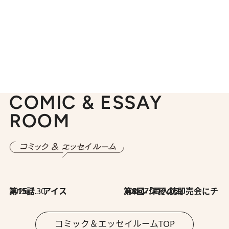
COMIC & ESSAY
ROOM
2026.7.30
第15話 アイス
2026.7.30
第8回「同人誌即売会にチャレンジ その2」
コミック＆エッセイルームTOP