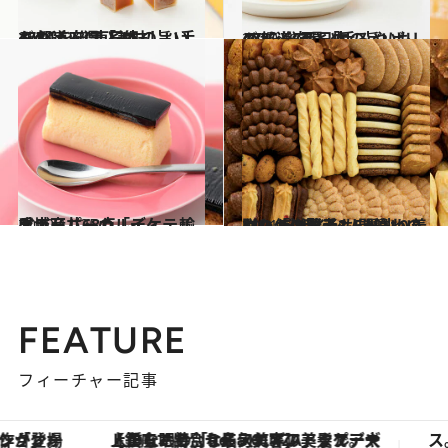
2021.12.25
47都道府県「美味しい手みやげ」 “東日本の旨いもの”を総まとめ
グルメ
2020.12.7
47都道府県「手みやげリスト」 “西日本の旨いもの”を総まとめ
グルメ
2020.11.25
成城石井、カルディ… 輸入スーパーの「イケテル手土産」68点
グルメ
2021.12.7
贈りもの賢者3人が辿り着いた デザインも、味わいも、使い勝手も 間違いのない「洋菓子」5選
グルメ
FEATURE
フィーチャー記事
【銀座で出合う最旬美容】美髪ケアや上質な眠り…セルフケアのアップデートから、特別な名入れギフトまで。大人のための「ReFa GINZA」クルーズ