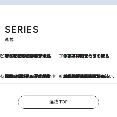
SERIES
連載
ビューティいいもの集め EDITORS' BEST
35℃超えの日の夜、枕にひと吹き！ BAUMのルームスプレーが、ひのきの香りで心まで解きほぐす
2026.8.10
CREA'S CHOICE
「眠る時刻をセットする」——眠りの前を整える、バルミューダの新しいアプローチ
2026.8.10
47都道府県の手みやげ ひんやりスイーツで夏を満喫
【岡山県】この夏絶対食べたい 冷やしておいしいおやつ3選 フルーツが主役のプリンやアイスが勢揃い
2026.8.10
そおだよおこの関西おいしい、おやつ紀行
2026.8.9
［大阪府箕面市］一皿一皿目の前で仕上げられる、料理を巧みに組み込んだアシェットデセールコース「ミチル アシェット デセール（Michiru assiette dessert）」
連載 TOP