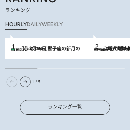
ランキング
HOURLY
DAILY
WEEKLY
【新月】8月13日 獅子座の新月の日に行うといいこと
5 Hours Ago
2026.8.8
《北欧の人々の幸福度が高いのは…》元デンマーク親善大使が出会った“心が満たされる暮らし”「いいかげんにヒュッゲしなさい！」
1 / 5
ランキング一覧