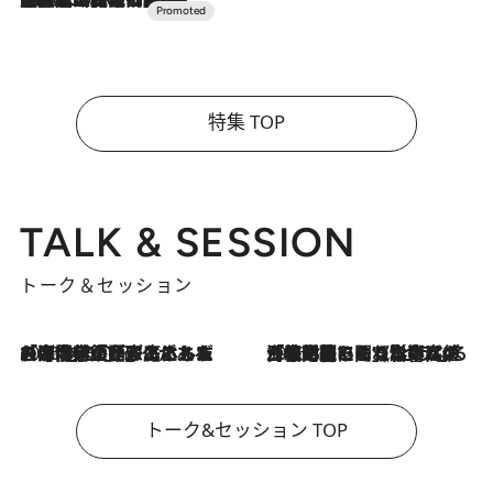
特集 TOP
TALK & SESSION
トーク＆セッション
2026.8.3
「今後値上げがあるとすれば…」「リスクがあるのは今年の冬」エネルギー専門家が語る、ホルムズ海峡封鎖が家庭にもたらす“ある心配”
2026.8.3
「住宅建てられない…」「サーチャージ料の高値が続いている」ホルムズ海峡封鎖による影響はいつまで続く？《エネルギー専門家に聞く“どうなる日本の暮らし”》
トーク&セッション TOP