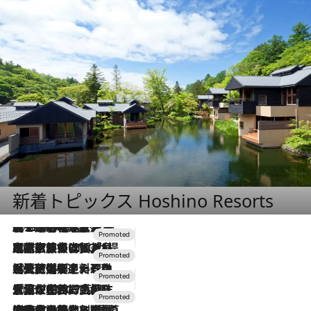
新着トピックス Hoshino Resorts
2026.8.7
【トンボの足水浴】ヒノキの香りに包まれて涼感マックス！約13℃の湧水かけ流しを避暑地「星野温泉 トンボの湯」で体験
2026.7.31
【ホテル帰省】という選択肢をOMOが提案。家族とほどよい距離を保つには「昼は実家、夜は気兼ねなくホテルで！」
2026.7.24
【夏限定ディナーコース】旬を迎える稚鮎や花ズッキーニなどをイタリア・トスカーナの郷土料理の手法で満喫！
2026.7.17
「土佐和ハーブかき氷」がOMO7高知に登場！生姜、山椒、大葉など目にも舌にも涼を呼ぶ郷土の味
2026.7.10
NEW OPEN！【界 草津】名湯の地に誕生。趣の異なる2種の温泉と上州ならではの会席・蕎麦割烹など美食を味わう究極の癒やし旅