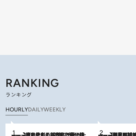
RANKING
ランキング
HOURLY
DAILY
WEEKLY
2026.8.3
《「文士の子ども被害者の会」発足！》阿川佐和子（72）が語る遠藤周作に北杜夫、劇作家・矢代静一の子どもたちの“文豪プライベート事件簿”
2026.8.8
「最後に見られてよかった」上野動物園の東園パンダ舎が解体前に特別公開。8月16日まで延長されたパネル展と共に辿る“半世紀”のパンダ飼育《解体工事の図面あり》