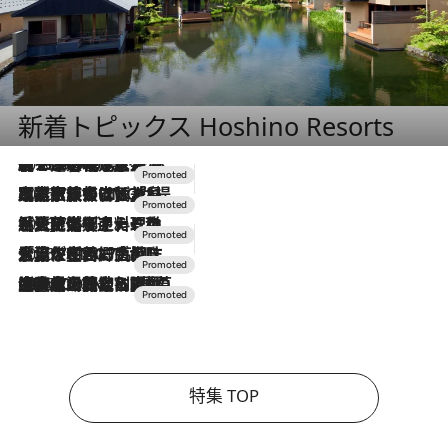
新着トピックス Hoshino Resorts
2026.8.7
【トンボの足水浴】ヒノキの香りに包まれて涼感マックス！約13℃の湧水かけ流しを避暑地「星野温泉 トンボの湯」で体験
2026.7.31
【ホテル帰省】という選択肢をOMOが提案。家族とほどよい距離を保つには「昼は実家、夜は気兼ねなくホテルで！」
2026.7.24
【夏限定ディナーコース】旬を迎える稚鮎や花ズッキーニなどをイタリア・トスカーナの郷土料理の手法で満喫！
2026.7.17
「土佐和ハーブかき氷」がOMO7高知に登場！生姜、山椒、大葉など目にも舌にも涼を呼ぶ郷土の味
2026.7.10
NEW OPEN！【界 草津】名湯の地に誕生。趣の異なる2種の温泉と上州ならではの会席・蕎麦割烹など美食を味わう究極の癒やし旅
特集 TOP