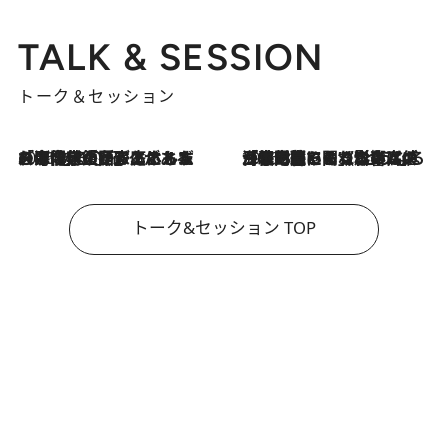
TALK & SESSION
トーク＆セッション
2026.8.3
「今後値上げがあるとすれば…」「リスクがあるのは今年の冬」エネルギー専門家が語る、ホルムズ海峡封鎖が家庭にもたらす“ある心配”
2026.8.3
「住宅建てられない…」「サーチャージ料の高値が続いている」ホルムズ海峡封鎖による影響はいつまで続く？《エネルギー専門家に聞く“どうなる日本の暮らし”》
トーク&セッション TOP