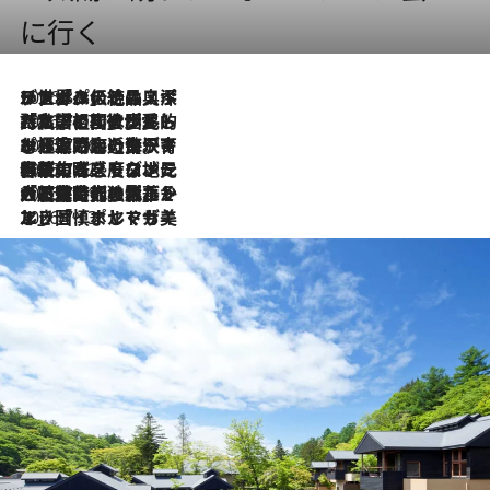
に行く
2026.8.8
リスボンの絶品スイーツ「パステル・デ・ナタ」とは？ポルトガル伝統の奥深い世界へ
2026.7.27
「私の祖国はポルトガル語です」国民的詩人フェルナンド・ペソアと、彼が愛した文学の街を歩く
2026.7.26
ポルトガル近海が育む極上の海の幸。キリリと冷えた白ワインと愉しむ、シーフード専門店の贅沢
2026.7.22
伝統の味をモダンに昇華。高感度な地元客が集う、リスボンの最旬ガストロノミー
2026.7.21
大航海時代の栄華から、震災、独裁、そして革命へ。ポルトガル・首都リスボンの石畳に刻まれた「歴史の光と影」
2026.7.13
エッセイ・ヤマザキマリ「慎ましくも美しき国 ポルトガル」