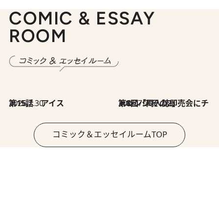
COMIC & ESSAY
ROOM
2026.7.30
第15話 アイス
2026.7.30
第8回「同人誌即売会にチャレンジ その2」
コミック＆エッセイルームTOP