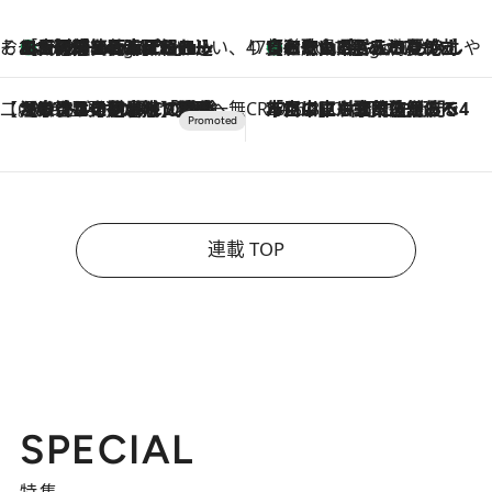
そおだよおこの関西おいしい、おやつ紀行
［大阪府箕面市］一皿一皿目の前で仕上げられる、料理を巧みに組み込んだアシェットデセールコース「ミチル アシェット デセール（Michiru assiette dessert）」
6 Hours Ago
47都道府県の手みやげ ひんやりスイーツで夏を満喫
【和歌山県】この夏絶対食べたい 冷やしておいしいおやつ3選 みかんがごろっと丸ごと入ったジュレ
6 Hours Ago
【CREA×星野リゾート】唯一無二。癒しと発見が待つ場所へ
2026.8.7
【トンボの足水浴】ヒノキの香りに包まれて涼感マックス！約13℃の湧水かけ流しを避暑地「星野温泉 トンボの湯」で体験
CREA'S CHOICE
2026.8.7
「立川にも歌舞伎があるんだよ」 片岡仁左衛門・市川中車ら豪華座組みで4年目の立川立飛歌舞伎へ
連載 TOP
SPECIAL