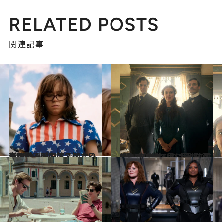
RELATED POSTS
関連記事
2021.9.14
青野賢一がおススメする この秋、映画館で観たい 新作映画4選
カルチャー
2021.5.29
笑って泣けて手に汗握る！ 傑作揃いの 超おすすめNetflixオリジナル映画5選
カルチャー