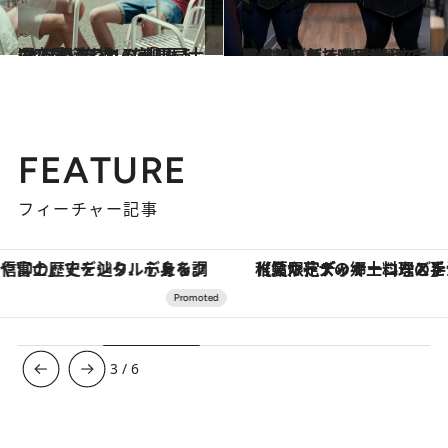
2020.4.27
“人を想うことの美しさ”に心洗われる 「男同士の恋愛」を描いた映画 5選
カルチャー
2021.8.12
鬱屈した気持ちは笑ってぶっとばせ！ Netflixで手軽に観られる 抱腹絶倒の海外コメディ映画5選
カルチャー
FEATURE
フィーチャー記事
【夏限定ディナーコース】旬を迎える稚鮎や花ズッキーニなどをイタリア・トスカーナの郷土料理の手法で満喫！
ヴァシュロン・コンスタンタン
3
/
6