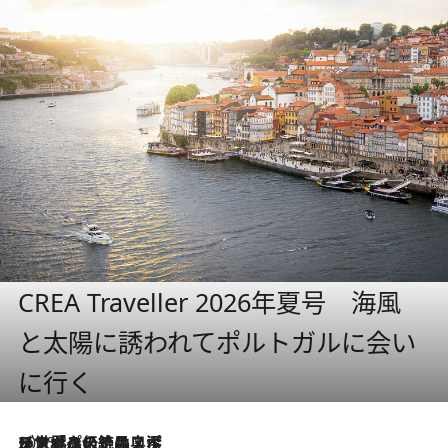
CREA Traveller 2026年夏号 海風
と太陽に誘われてポルトガルに会い
に行く
2026.8.8
リスボンの絶品スイーツ「パステル・デ・ナタ」とは？ポルトガル伝統の奥深い世界へ