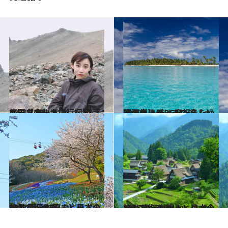
2021.4.26
ベックの一人旅行記 魅惑の国【キルギス】を知っていますか？
旅＆お出かけ
2020.5.2
【画像】ビーチの達人が選ぶ！ もう一度行きたい絶景ビーチBEST10
旅＆お出かけ
2021.4.25
いつか行きたい！ 日本の絶景 西日本篇まとめ《全132スポット》①
旅＆お出かけ
2021.4.25
いつか行きたい！ 日本の絶景 東日本篇まとめ《全101スポット》②
旅＆お出かけ