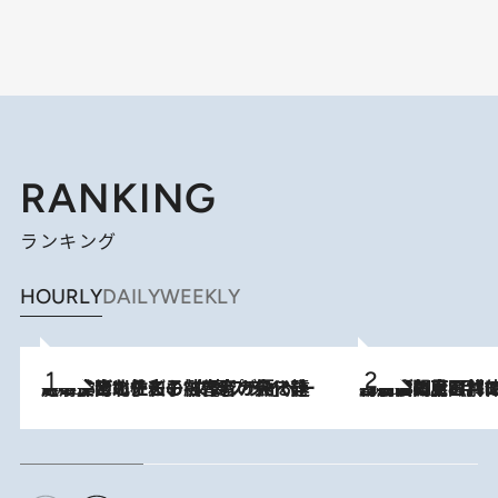
RANKING
ランキング
HOURLY
DAILY
WEEKLY
2026.8.3
《「文士の子ども被害者の会」発足！》阿川佐和子（72）が語る遠藤周作に北杜夫、劇作家・矢代静一の子どもたちの“文豪プライベート事件簿”
2026.8.8
「最後に見られてよかった」上野動物園の東園パンダ舎が解体前に特別公開。8月16日まで延長されたパネル展と共に辿る“半世紀”のパンダ飼育《解体工事の図面あり》