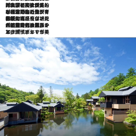
2026.7.27
「私の祖国はポルトガル語です」国民的詩人フェルナンド・ペソアと、彼が愛した文学の街を歩く
2026.7.26
ポルトガル近海が育む極上の海の幸。キリリと冷えた白ワインと愉しむ、シーフード専門店の贅沢
2026.7.22
伝統の味をモダンに昇華。高感度な地元客が集う、リスボンの最旬ガストロノミー
2026.7.21
大航海時代の栄華から、震災、独裁、そして革命へ。ポルトガル・首都リスボンの石畳に刻まれた「歴史の光と影」
2026.7.13
エッセイ・ヤマザキマリ「慎ましくも美しき国 ポルトガル」