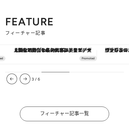
FEATURE
フィーチャー記事
【銀座で出合う最旬美容】美髪ケアや上質な眠り…セルフケアのアップデートから、特別な名入れギフトまで。大人のための「ReFa GINZA」クルーズ
ヴァシュロン・コンスタンタン
3
/
6
フィーチャー記事一覧