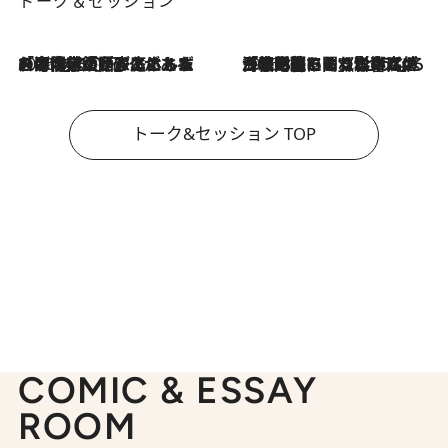
トーク＆セッション
2026.8.3
「今後値上げがあるとすれば…」「リスクがあるのは今年の冬」エネルギー専門家が語る、ホルムズ海峡封鎖が家庭にもたらす“ある心配”
2026.8.3
「住宅建てられない…」「サーチャージ料の高値が続いている」ホルムズ海峡封鎖による影響はいつまで続く？《エネルギー専門家に聞く“どうなる日本の暮らし”》
トーク&セッション TOP
COMIC & ESSAY
ROOM