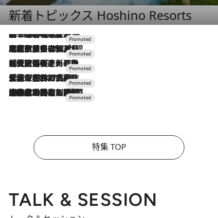
新着トピックス Hoshino Resorts
2026.8.7
【トンボの足水浴】ヒノキの香りに包まれて涼感マックス！約13℃の湧水かけ流しを避暑地「星野温泉 トンボの湯」で体験
2026.7.31
【ホテル帰省】という選択肢をOMOが提案。家族とほどよい距離を保つには「昼は実家、夜は気兼ねなくホテルで！」
2026.7.24
【夏限定ディナーコース】旬を迎える稚鮎や花ズッキーニなどをイタリア・トスカーナの郷土料理の手法で満喫！
2026.7.17
「土佐和ハーブかき氷」がOMO7高知に登場！生姜、山椒、大葉など目にも舌にも涼を呼ぶ郷土の味
2026.7.10
NEW OPEN！【界 草津】名湯の地に誕生。趣の異なる2種の温泉と上州ならではの会席・蕎麦割烹など美食を味わう究極の癒やし旅
特集 TOP
TALK & SESSION