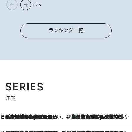
1 / 5
ランキング一覧
SERIES
連載
そおだよおこの関西おいしい、おやつ紀行
［大阪府箕面市］一皿一皿目の前で仕上げられる、料理を巧みに組み込んだアシェットデセールコース「ミチル アシェット デセール（Michiru assiette dessert）」
3 Hours Ago
47都道府県の手みやげ ひんやりスイーツで夏を満喫
【和歌山県】この夏絶対食べたい 冷やしておいしいおやつ3選 みかんがごろっと丸ごと入ったジュレ
3 Hours Ago