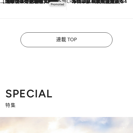
【CREA×星野リゾート】唯一無二。癒しと発見が待つ場所へ
2026.8.7
【トンボの足水浴】ヒノキの香りに包まれて涼感マックス！約13℃の湧水かけ流しを避暑地「星野温泉 トンボの湯」で体験
CREA'S CHOICE
2026.8.7
「立川にも歌舞伎があるんだよ」 片岡仁左衛門・市川中車ら豪華座組みで4年目の立川立飛歌舞伎へ
連載 TOP
SPECIAL
特集