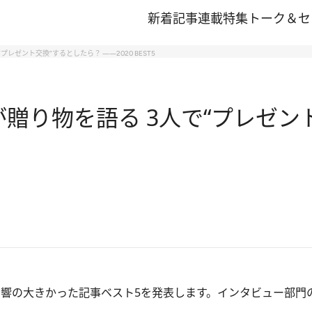
新着記事
連載
特集
トーク＆セ
プレゼント交換”するとしたら？ ――2020 BEST5
人が贈り物を語る 3人で“プレゼ
 WEBで反響の大きかった記事ベスト5を発表します。インタビュー部