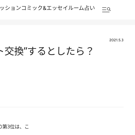
ッション
コミック&エッセイルーム
占い
2021.5.3
ント交換”するとしたら？
門の第3位は、こ