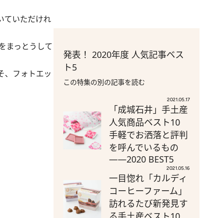
聴いていただけれ
Eをまっとうして
発表！ 2020年度 人気記事ベス
ト5
そ、フォトエッ
この特集の別の記事を読む
2021.05.17
「成城石井」手土産
人気商品ベスト10
手軽でお洒落と評判
を呼んでいるもの
――2020 BEST5
2021.05.16
一目惚れ「カルディ
コーヒーファーム」
訪れるたび新発見す
る手土産ベスト10