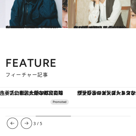
2021.1.22
岩田剛典が語る“今が楽しい”理由とは？ 「プライドは20代で捨ててきた」
カルチャー
2021.2.5
“ひねくれていた”中村倫也が昔の写真を 見てビックリ「ヤバい目をしてた…笑」
カルチャー
FEATURE
フィーチャー記事
ヴァシュロン・コンスタンタン「オーヴァーシーズ・オートマティック」。旅愛好家のお気に入りコレクションから、ジェンダーレスな新作が登場
【銀座で出合う最旬美容】美髪ケアや上質な眠
3
/
5