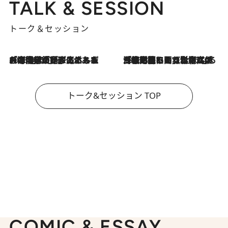
TALK & SESSION
トーク＆セッション
2026.8.3
「今後値上げがあるとすれば…」「リスクがあるのは今年の冬」エネルギー専門家が語る、ホルムズ海峡封鎖が家庭にもたらす“ある心配”
2026.8.3
「住宅建てられない…」「サーチャージ料の高値が続いている」ホルムズ海峡封鎖による影響はいつまで続く？《エネルギー専門家に聞く“どうなる日本の暮らし”》
トーク&セッション TOP
COMIC & ESSAY