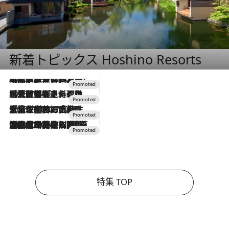
新着トピックス Hoshino Resorts
2026.7.31
【ホテル帰省】という選択肢をOMOが提案。家族とほどよい距離を保つには「昼は実家、夜は気兼ねなくホテルで！」
2026.7.24
【夏限定ディナーコース】旬を迎える稚鮎や花ズッキーニなどをイタリア・トスカーナの郷土料理の手法で満喫！
2026.7.17
「土佐和ハーブかき氷」がOMO7高知に登場！生姜、山椒、大葉など目にも舌にも涼を呼ぶ郷土の味
2026.7.10
NEW OPEN！【界 草津】名湯の地に誕生。趣の異なる2種の温泉と上州ならではの会席・蕎麦割烹など美食を味わう究極の癒やし旅
特集 TOP