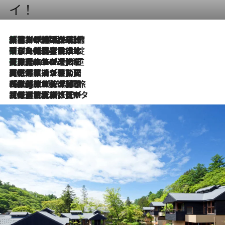
イ！
「荷物が増えるほど旅ストレスは増す」美容ジャーナリストがたどり着いた最終結論。“化粧品を劇的に減らす”感動の凝縮美容とは
2026.8.6
「旅先には金髪ウィッグを持参」日本と同じメイクでは損してる!? 美容ジャーナリストが提案する“掟破りの旅美容”とは
2026.8.6
【厳選旅コスメ】「身軽さ＆UV対策重視！」ヘアアーティストshucoが選んだ夏旅ベストコスメを発表【Mサイズジップ】
2026.8.6
2026.8.5
【厳選旅コスメ】国内をあちこち移動する河井菜摘が選んだ夏旅ベストコスメ発表！「リラックスアイテムはマスト」【Mサイズジップ】
2026.8.4
【厳選旅コスメ】「紫外線＆乾燥対策しながらメイク感も！」ヘア＆メイクGeorgeが選んだ夏旅ベストコスメを発表！【Mサイズジップ】
2026.8.3
【厳選旅コスメ】「保湿もタイパ重視！」“サウナ好き”タレント清水みさとが愛用する夏旅ベストコスメを発表！【Mサイズジップ】