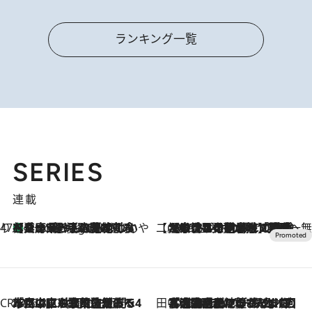
ランキング一覧
SERIES
連載
47都道府県の手みやげ ひんやりスイーツで夏を満喫
【兵庫県】この夏絶対食べたい 冷やしておいしいおやつ3選 淡路島の恵みをジェラートに集約
9 Hours Ago
【CREA×星野リゾート】唯一無二。癒しと発見が待つ場所へ
2026.8.7
【トンボの足水浴】ヒノキの香りに包まれて涼感マックス！約13℃の湧水かけ流しを避暑地「星野温泉 トンボの湯」で体験
CREA'S CHOICE
2026.8.7
「立川にも歌舞伎があるんだよ」 片岡仁左衛門・市川中車ら豪華座組みで4年目の立川立飛歌舞伎へ
田中稲の勝手に再ブーム
2026.8.7
「湘南乃風に憧れて」観客大盛上がりの“タオル回し”に、ラッパー顔負けの高速歌唱まで…さだまさし（74）のアグレッシブすぎる現在地