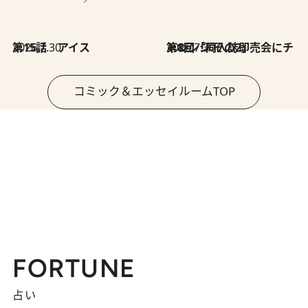
2026.7.30
第15話 アイス
2026.7.30
第8回「同人誌即売会にチャレンジ その2」
コミック＆エッセイルームTOP
FORTUNE
占い