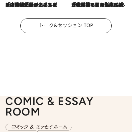
2026.8.3
「今後値上げがあるとすれば…」「リスクがあるのは今年の冬」エネルギー専門家が語る、ホルムズ海峡封鎖が家庭にもたらす“ある心配”
2026.8.3
「住宅建てられない…」「サーチャージ料の高値が続いている」ホルムズ海峡封鎖による影響はいつまで続く？《エネルギー専門家に聞く“どうなる日本の暮らし”》
トーク&セッション TOP
COMIC & ESSAY
ROOM