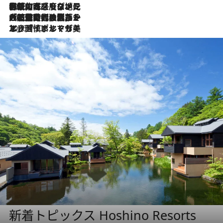
2026.7.22
伝統の味をモダンに昇華。高感度な地元客が集う、リスボンの最旬ガストロノミー
2026.7.21
大航海時代の栄華から、震災、独裁、そして革命へ。ポルトガル・首都リスボンの石畳に刻まれた「歴史の光と影」
2026.7.13
エッセイ・ヤマザキマリ「慎ましくも美しき国 ポルトガル」
新着トピックス Hoshino Resorts