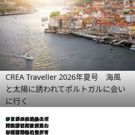
CREA Traveller 2026年夏号 海風
と太陽に誘われてポルトガルに会い
に行く
リスボンの絶品スイーツ「パステル・デ・ナタ」とは？ポルトガル伝統の奥深い世界へ
9 Hours Ago
2026.7.27
「私の祖国はポルトガル語です」国民的詩人フェルナンド・ペソアと、彼が愛した文学の街を歩く
2026.7.26
ポルトガル近海が育む極上の海の幸。キリリと冷えた白ワインと愉しむ、シーフード専門店の贅沢