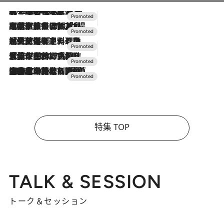
2026.8.7
【トンボの足水浴】ヒノキの香りに包まれて涼感マックス！約13℃の湧水かけ流しを避暑地「星野温泉 トンボの湯」で体験
2026.7.31
【ホテル帰省】という選択肢をOMOが提案。家族とほどよい距離を保つには「昼は実家、夜は気兼ねなくホテルで！」
2026.7.24
【夏限定ディナーコース】旬を迎える稚鮎や花ズッキーニなどをイタリア・トスカーナの郷土料理の手法で満喫！
2026.7.17
「土佐和ハーブかき氷」がOMO7高知に登場！生姜、山椒、大葉など目にも舌にも涼を呼ぶ郷土の味
2026.7.10
NEW OPEN！【界 草津】名湯の地に誕生。趣の異なる2種の温泉と上州ならではの会席・蕎麦割烹など美食を味わう究極の癒やし旅
特集 TOP
TALK & SESSION
トーク＆セッション