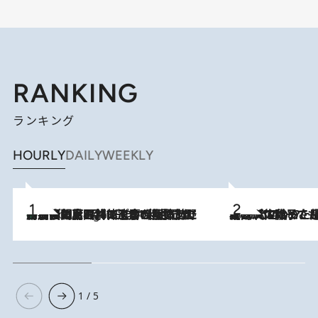
RANKING
ランキング
HOURLY
DAILY
WEEKLY
「最後に見られてよかった」上野動物園の東園パンダ舎が解体前に特別公開。8月16日まで延長されたパネル展と共に辿る“半世紀”のパンダ飼育《解体工事の図面あり》
9 Hours Ago
2026.8.5
【阿川佐和子さんの年とる力】なぜ70代で始めた趣味は“こんなに楽しい”のか？ ピアノ、俳句…スランプに陥っても続けられる“ある秘訣”とは
1 / 5