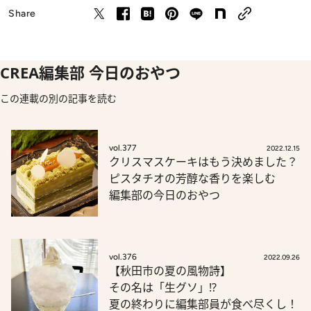
Share
CREA編集部 今日のおやつ
この連載の別の記事を読む
vol.377
2022.12.15
クリスマスケーキはもう決めました？
ピスタチオの芳醇な香りを楽しむ
編集部の今日のおやつ
vol.376
2022.09.26
【秋田市の夏の風物詩】
その名は「生グソ」!?
夏の終わりに編集部員が食べ尽くし！