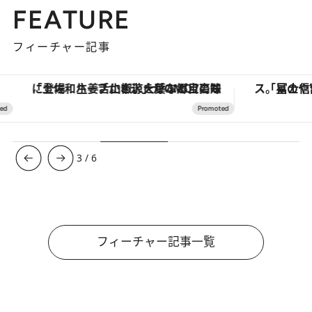
FEATURE
フィーチャー記事
「土佐和ハーブかき氷」がOMO7高知に登場！生姜、山椒、大葉など目にも舌にも涼を呼ぶ郷土の味
3
/
6
フィーチャー記事一覧