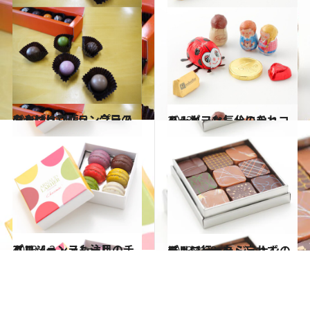
2013.2.25
やっぱり別腹!? 今日のおやつは…グランプラスのトリュフ
グルメ
2013.1.24
ハッピーな気分になれる！カファレルのチョコレート
グルメ
2013.4.3
パリジェンヌも注目！ アルノー・ラレールのチョコ
グルメ
2013.3.28
パリに行ったら忘れずに！ジャック ジュナンのチョコレート
グルメ