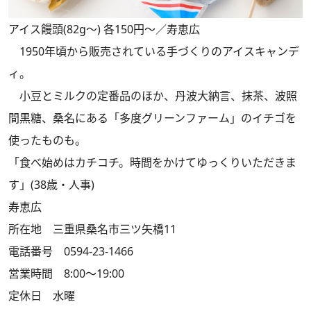
アイス饅頭(82g～) 各150円～／寿恵広
1950年頃から販売されている手づくりのアイスキャンデ
ィ。
小豆とミルクの定番品のほか、丹波大納言、抹茶、波照
間黒糖、桑名にある「多度グリーンファーム」のイチゴを
使ったものも。
「食べ始めはカチコチ。時間をかけてゆっくりいただきま
す」(38歳・人事)
寿恵広
所在地 三重県桑名市三ツ矢橋11
電話番号 0594-23-1466
営業時間 8:00～19:00
定休日 水曜