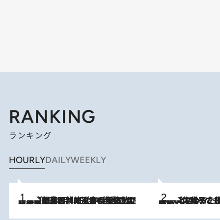
RANKING
ランキング
HOURLY
DAILY
WEEKLY
「最後に見られてよかった」上野動物園の東園パンダ舎が解体前に特別公開。8月16日まで延長されたパネル展と共に辿る“半世紀”のパンダ飼育《解体工事の図面あり》
2026.8.8
2026.8.5
【阿川佐和子さんの年とる力】なぜ70代で始めた趣味は“こんなに楽しい”のか？ ピアノ、俳句…スランプに陥っても続けられる“ある秘訣”とは