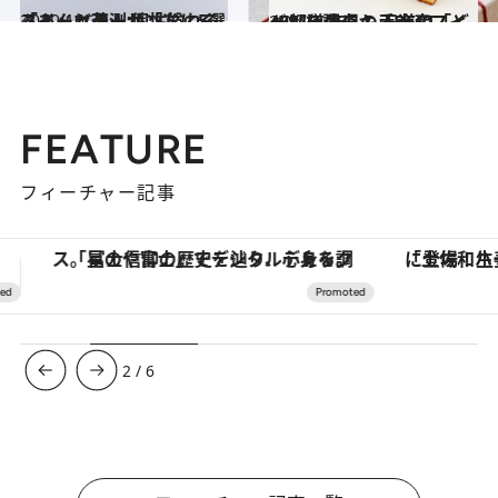
2020.10.23
スイーツ芸人が「次にくる！」と予測 個性溢れる「あんバターサンド」5選
グルメ
2021.2.23
47都道府県の手土産スイーツを調査！ 王道の「どっしりケーキ」BEST7
グルメ
FEATURE
フィーチャー記事
「土佐和ハーブかき氷」がOMO7高知に登場！生姜、山椒、大葉など目にも舌にも涼を呼ぶ郷土の味
ヴァシュロン・コンスタンタン
3
/
6