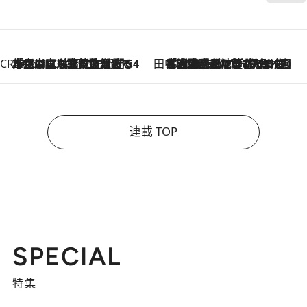
CREA'S CHOICE
2026.8.7
「立川にも歌舞伎があるんだよ」 片岡仁左衛門・市川中車ら豪華座組みで4年目の立川立飛歌舞伎へ
田中稲の勝手に再ブーム
2026.8.7
「湘南乃風に憧れて」観客大盛上がりの“タオル回し”に、ラッパー顔負けの高速歌唱まで…さだまさし（74）のアグレッシブすぎる現在地
連載 TOP
SPECIAL
特集