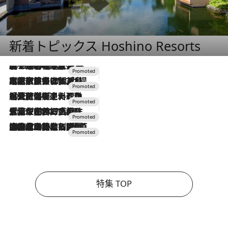
新着トピックス Hoshino Resorts
2026.8.7
【トンボの足水浴】ヒノキの香りに包まれて涼感マックス！約13℃の湧水かけ流しを避暑地「星野温泉 トンボの湯」で体験
2026.7.31
【ホテル帰省】という選択肢をOMOが提案。家族とほどよい距離を保つには「昼は実家、夜は気兼ねなくホテルで！」
2026.7.24
【夏限定ディナーコース】旬を迎える稚鮎や花ズッキーニなどをイタリア・トスカーナの郷土料理の手法で満喫！
2026.7.17
「土佐和ハーブかき氷」がOMO7高知に登場！生姜、山椒、大葉など目にも舌にも涼を呼ぶ郷土の味
2026.7.10
NEW OPEN！【界 草津】名湯の地に誕生。趣の異なる2種の温泉と上州ならではの会席・蕎麦割烹など美食を味わう究極の癒やし旅
特集 TOP