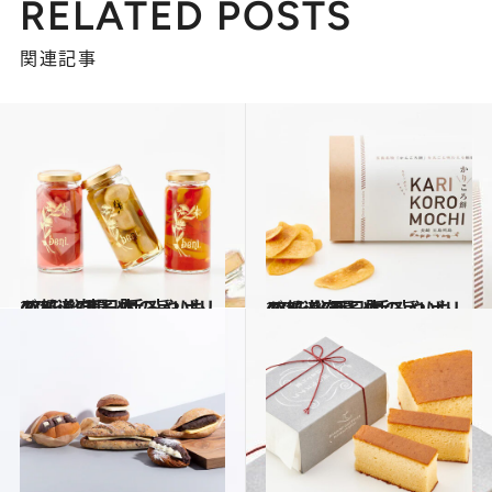
RELATED POSTS
関連記事
2021.1.18
47都道府県「手みやげリスト」 “東日本の旨いもの”を総まとめ
グルメ
2021.2.20
47都道府県「手みやげリスト」 “西日本の旨いもの”を総まとめ
グルメ