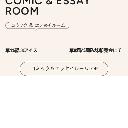
COMIC & ESSAY
ROOM
2026.7.30
第15話 アイス
2026.7.30
第8回「同人誌即売会にチャレンジ その2」
コミック＆エッセイルームTOP