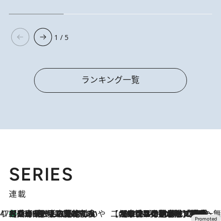
1 / 5
ランキング一覧
SERIES
連載
47都道府県の手みやげ ひんやりスイーツで夏を満喫
【兵庫県】この夏絶対食べたい 冷やしておいしいおやつ3選 淡路島の恵みをジェラートに集約
2026.8.8
【CREA×星野リゾート】唯一無二。癒しと発見が待つ場所へ
2026.8.7
【トンボの足水浴】ヒノキの香りに包まれて涼感マックス！約13℃の湧水かけ流しを避暑地「星野温泉 トンボの湯」で体験