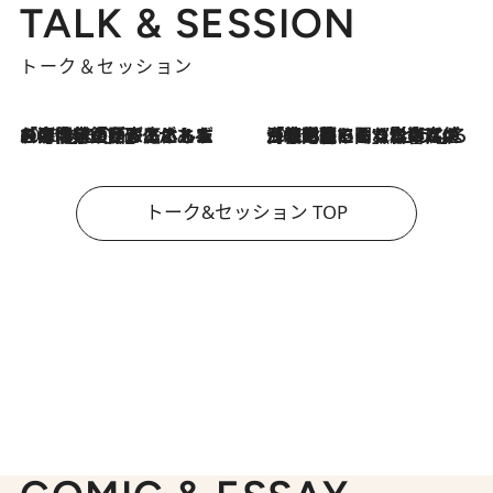
TALK & SESSION
トーク＆セッション
2026.8.3
「今後値上げがあるとすれば…」「リスクがあるのは今年の冬」エネルギー専門家が語る、ホルムズ海峡封鎖が家庭にもたらす“ある心配”
2026.8.3
「住宅建てられない…」「サーチャージ料の高値が続いている」ホルムズ海峡封鎖による影響はいつまで続く？《エネルギー専門家に聞く“どうなる日本の暮らし”》
トーク&セッション TOP