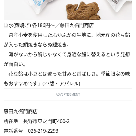
垂水(鯉焼き) 各186円～／藤田九衛門商店
県産小麦を使用したふかふかの生地に、地元産の花豆餡
が入った鯛焼きならぬ鯉焼き。
「海がないから鯛じゃなくて身近な鯉に替えるという発想
が面白い。
花豆餡は小豆とは違った甘みと香ばしさ。季節限定の味
もおすすめです」(27歳・アパレル)
ADVERTISEMENT
藤田九衛門商店
所在地 長野市東之門町400-2
電話番号 026-219-2293