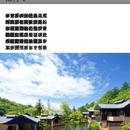
リスボンの絶品スイーツ「パステル・デ・ナタ」とは？ポルトガル伝統の奥深い世界へ
2026.8.8
2026.7.27
「私の祖国はポルトガル語です」国民的詩人フェルナンド・ペソアと、彼が愛した文学の街を歩く
2026.7.26
ポルトガル近海が育む極上の海の幸。キリリと冷えた白ワインと愉しむ、シーフード専門店の贅沢
2026.7.22
伝統の味をモダンに昇華。高感度な地元客が集う、リスボンの最旬ガストロノミー
2026.7.21
大航海時代の栄華から、震災、独裁、そして革命へ。ポルトガル・首都リスボンの石畳に刻まれた「歴史の光と影」
2026.7.13
エッセイ・ヤマザキマリ「慎ましくも美しき国 ポルトガル」