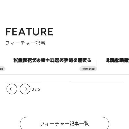
FEATURE
フィーチャー記事
【夏限定ディナーコース】旬を迎える稚鮎や花ズッキーニなどをイタリア・トスカーナの郷土料理の手法で満喫！
【銀座で出合う最旬美容】美髪ケアや上質な眠
3
/
6
フィーチャー記事一覧