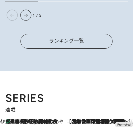
1 / 5
ランキング一覧
SERIES
連載
47都道府県の手みやげ ひんやりスイーツで夏を満喫
【兵庫県】この夏絶対食べたい 冷やしておいしいおやつ3選 淡路島の恵みをジェラートに集約
9 Hours Ago
【CREA×星野リゾート】唯一無二。癒しと発見が待つ場所へ
2026.8.7
【トンボの足水浴】ヒノキの香りに包まれて涼感マックス！約13℃の湧水かけ流しを避暑地「星野温泉 トンボの湯」で体験