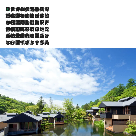
リスボンの絶品スイーツ「パステル・デ・ナタ」とは？ポルトガル伝統の奥深い世界へ
9 Hours Ago
2026.7.27
「私の祖国はポルトガル語です」国民的詩人フェルナンド・ペソアと、彼が愛した文学の街を歩く
2026.7.26
ポルトガル近海が育む極上の海の幸。キリリと冷えた白ワインと愉しむ、シーフード専門店の贅沢
2026.7.22
伝統の味をモダンに昇華。高感度な地元客が集う、リスボンの最旬ガストロノミー
2026.7.21
大航海時代の栄華から、震災、独裁、そして革命へ。ポルトガル・首都リスボンの石畳に刻まれた「歴史の光と影」
2026.7.13
エッセイ・ヤマザキマリ「慎ましくも美しき国 ポルトガル」