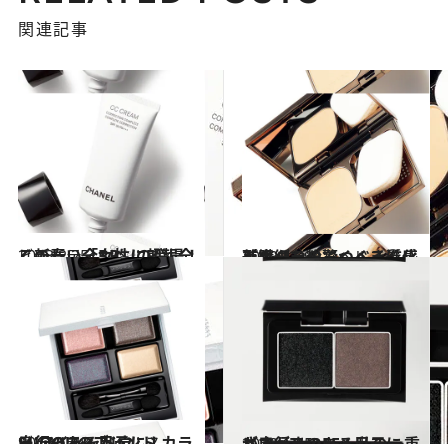
関連記事
2013.2.25
この春、全女性に朗報全く新しい「BB」の登場！
ビューティ＆ヘルス
2013.1.29
パウダーの驚くべき進化形繊細な粉でつくる質感美肌
ビューティ＆ヘルス
2013.1.28
奥行のある目元に！ SUQQUのブレンド カラー アイシャドウ
ビューティ＆ヘルス
2013.1.15
さすがTHREE！私の一重が奥行きのある目元に
ビューティ＆ヘルス