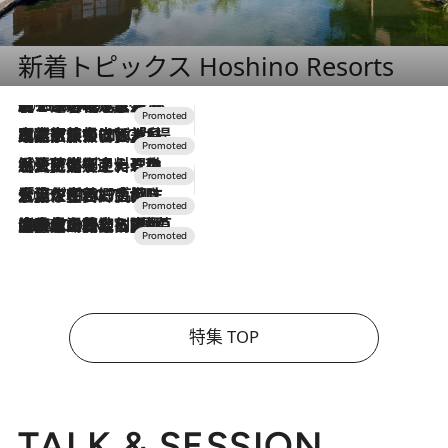
新着トピックス Hoshino Resorts
2026.8.7
【トンボの足水浴】ヒノキの香りに包まれて涼感マックス！約13℃の湧水かけ流しを避暑地「星野温泉 トンボの湯」で体験
2026.7.31
【ホテル帰省】という選択肢をOMOが提案。家族とほどよい距離を保つには「昼は実家、夜は気兼ねなくホテルで！」
2026.7.24
【夏限定ディナーコース】旬を迎える稚鮎や花ズッキーニなどをイタリア・トスカーナの郷土料理の手法で満喫！
2026.7.17
「土佐和ハーブかき氷」がOMO7高知に登場！生姜、山椒、大葉など目にも舌にも涼を呼ぶ郷土の味
2026.7.10
NEW OPEN！【界 草津】名湯の地に誕生。趣の異なる2種の温泉と上州ならではの会席・蕎麦割烹など美食を味わう究極の癒やし旅
特集 TOP
TALK & SESSION