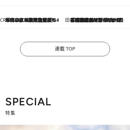
CREA'S CHOICE
2026.8.7
「立川にも歌舞伎があるんだよ」 片岡仁左衛門・市川中車ら豪華座組みで4年目の立川立飛歌舞伎へ
田中稲の勝手に再ブーム
2026.8.7
「湘南乃風に憧れて」観客大盛上がりの“タオル回し”に、ラッパー顔負けの高速歌唱まで…さだまさし（74）のアグレッシブすぎる現在地
連載 TOP
SPECIAL
特集