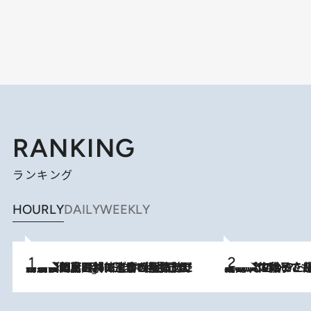
RANKING
ランキング
HOURLY
DAILY
WEEKLY
「最後に見られてよかった」上野動物園の東園パンダ舎が解体前に特別公開。8月16日まで延長されたパネル展と共に辿る“半世紀”のパンダ飼育《解体工事の図面あり》
9 Hours Ago
2026.8.5
【阿川佐和子さんの年とる力】なぜ70代で始めた趣味は“こんなに楽しい”のか？ ピアノ、俳句…スランプに陥っても続けられる“ある秘訣”とは