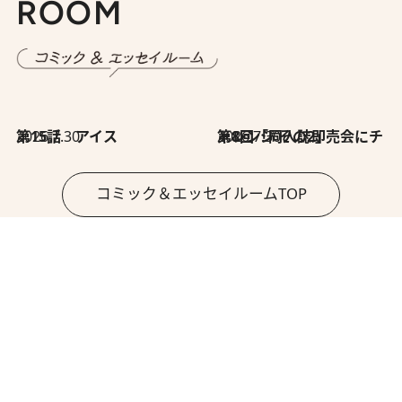
ROOM
2026.7.30
第15話 アイス
2026.7.30
第8回「同人誌即売会にチャレンジ その2」
コミック＆エッセイルームTOP