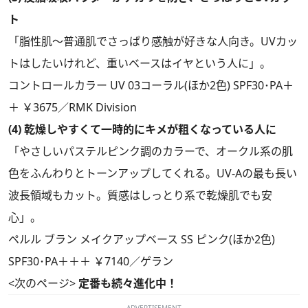
ト
「脂性肌～普通肌でさっぱり感触が好きな人向き。UVカッ
トはしたいけれど、重いベースはイヤという人に」。
コントロールカラー UV 03コーラル(ほか2色) SPF30･PA＋
＋ ￥3675／RMK Division
(4) 乾燥しやすくて一時的にキメが粗くなっている人に
「やさしいパステルピンク調のカラーで、オークル系の肌
色をふんわりとトーンアップしてくれる。UV-Aの最も長い
波長領域もカット。質感はしっとり系で乾燥肌でも安
心」。
ペルル ブラン メイクアップベース SS ピンク(ほか2色)
SPF30･PA＋＋＋ ￥7140／ゲラン
<次のページ>
定番も続々進化中！