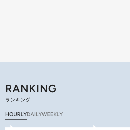
RANKING
ランキング
HOURLY
DAILY
WEEKLY