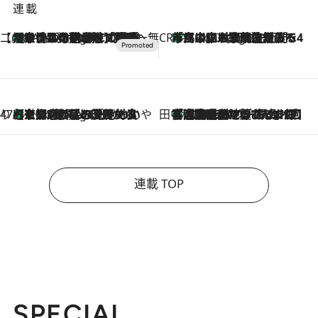
連載
【CREA×星野リゾート】唯一無二。癒しと発見が待つ場所へ
【トンボの足水浴】ヒノキの香りに包まれて涼感マックス！約13℃の湧水かけ流しを避暑地「星野温泉 トンボの湯」で体験
7 Hours Ago
CREA'S CHOICE
「立川にも歌舞伎があるんだよ」 片岡仁左衛門・市川中車ら豪華座組みで4年目の立川立飛歌舞伎へ
9 Hours Ago
47都道府県の手みやげ ひんやりスイーツで夏を満喫
【京都府】この夏絶対食べたい 冷やしておいしいおやつ3選 ひと口目から心を掴む新緑のテリーヌ
9 Hours Ago
田中稲の勝手に再ブーム
「湘南乃風に憧れて」観客大盛上がりの“タオル回し”に、ラッパー顔負けの高速歌唱まで…さだまさし（74）のアグレッシブすぎる現在地
2026.8.7
連載 TOP
SPECIAL