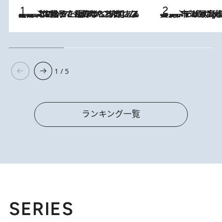
2026.8.5
【阿川佐和子さんの年とる力】なぜ70代で始めた趣味は“こんなに楽しい”のか？ ピアノ、俳句…スランプに陥っても続けられる“ある秘訣”とは
美食、デザイン、ホスピタリティのすべてが最高峰！ ノルウェー第4の都市スタヴァンゲルのW
10 Hours Ago
1 / 5
ランキング一覧
SERIES