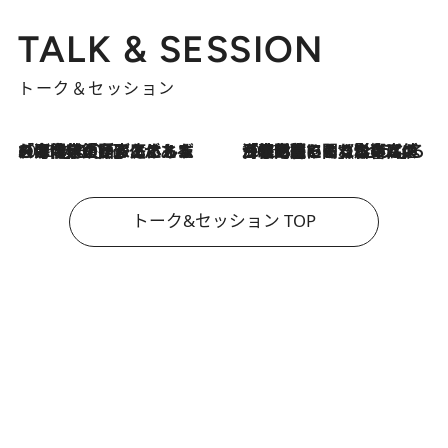
TALK & SESSION
トーク＆セッション
2026.8.3
「今後値上げがあるとすれば…」「リスクがあるのは今年の冬」エネルギー専門家が語る、ホルムズ海峡封鎖が家庭にもたらす“ある心配”
2026.8.3
「住宅建てられない…」「サーチャージ料の高値が続いている」ホルムズ海峡封鎖による影響はいつまで続く？《エネルギー専門家に聞く“どうなる日本の暮らし”》
トーク&セッション TOP