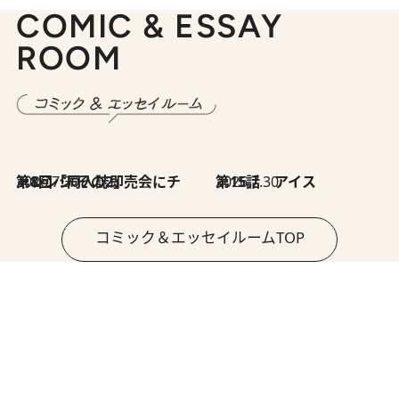
COMIC & ESSAY
ROOM
2026.7.30
第8回「同人誌即売会にチャレンジ その2」
2026.7.30
第15話 アイス
コミック＆エッセイルームTOP