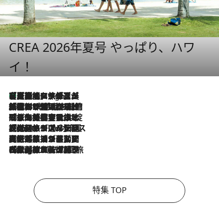
CREA 2026年夏号 やっぱり、ハワ
イ！
【厳選旅コスメ】「多機能アイテムがメイン！」旅好き美容エディターが選んだ夏旅ベストコスメを発表【Mサイズジップ】
9 Hours Ago
2026.8.6
「荷物が増えるほど旅ストレスは増す」美容ジャーナリストがたどり着いた最終結論。“化粧品を劇的に減らす”感動の凝縮美容とは
2026.8.6
「旅先には金髪ウィッグを持参」日本と同じメイクでは損してる!? 美容ジャーナリストが提案する“掟破りの旅美容”とは
2026.8.6
【厳選旅コスメ】「身軽さ＆UV対策重視！」ヘアアーティストshucoが選んだ夏旅ベストコスメを発表【Mサイズジップ】
2026.8.5
【厳選旅コスメ】国内をあちこち移動する河井菜摘が選んだ夏旅ベストコスメ発表！「リラックスアイテムはマスト」【Mサイズジップ】
2026.8.4
【厳選旅コスメ】「紫外線＆乾燥対策しながらメイク感も！」ヘア＆メイクGeorgeが選んだ夏旅ベストコスメを発表！【Mサイズジップ】
特集 TOP