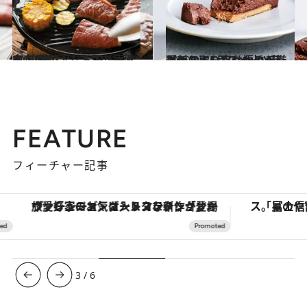
2020.9.5
肉が届けば、ココロも踊る！ 超贅沢なお取り寄せお肉6選
グルメ
2020.9.6
最新お取り寄せ極旨チーズケーキ5品スイーツ芸人・スイーツなかのが厳選
グルメ
FEATURE
フィーチャー記事
ヴァシュロン・コンスタンタン「オーヴァーシーズ・オートマティック」。旅愛好家のお気に入りコレクションから、ジェンダーレスな新作が登場
3
/
6