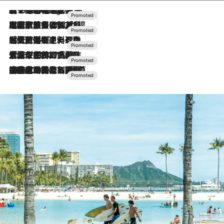
【トンボの足水浴】ヒノキの香りに包まれて涼感マックス！約13℃の湧水かけ流しを避暑地「星野温泉 トンボの湯」で体験
7 Hours Ago
2026.7.31
【ホテル帰省】という選択肢をOMOが提案。家族とほどよい距離を保つには「昼は実家、夜は気兼ねなくホテルで！」
2026.7.24
【夏限定ディナーコース】旬を迎える稚鮎や花ズッキーニなどをイタリア・トスカーナの郷土料理の手法で満喫！
2026.7.17
「土佐和ハーブかき氷」がOMO7高知に登場！生姜、山椒、大葉など目にも舌にも涼を呼ぶ郷土の味
2026.7.10
NEW OPEN！【界 草津】名湯の地に誕生。趣の異なる2種の温泉と上州ならではの会席・蕎麦割烹など美食を味わう究極の癒やし旅