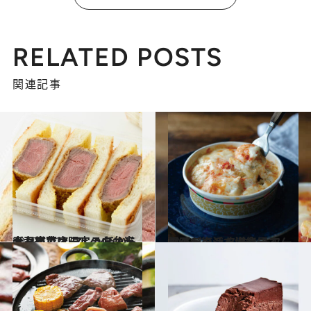
RELATED POSTS
関連記事
2019.12.27
大丸東京店限定のお弁当＆お総菜は フレンチから寿司までオールラウンド
グルメ
2018.7.8
電子レンジで洋食屋さんの味が復活 名作シーフードグラタンを堪能する
グルメ