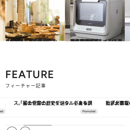
2020.1.2
【中央区】長く愛用できる日用品！ インテリアショップで世界の名品探し
ライフスタイル
2020.3.31
掃除や料理がもっと快適に！ 家事が楽しくなる最新家電BEST5
ライフスタイル
FEATURE
フィーチャー記事
「大事なのは地域の意識を変えること」。ロレックス賞受賞の自然保護活動家が実現させたナイジェリアの自然環境の復活
【夏限定ディナーコース】旬を迎