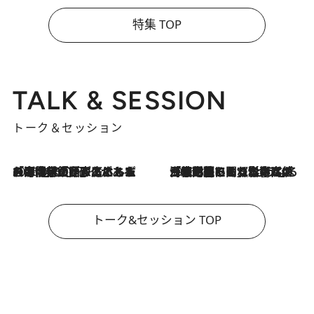
特集 TOP
TALK & SESSION
トーク＆セッション
2026.8.3
「今後値上げがあるとすれば…」「リスクがあるのは今年の冬」エネルギー専門家が語る、ホルムズ海峡封鎖が家庭にもたらす“ある心配”
2026.8.3
「住宅建てられない…」「サーチャージ料の高値が続いている」ホルムズ海峡封鎖による影響はいつまで続く？《エネルギー専門家に聞く“どうなる日本の暮らし”》
トーク&セッション TOP