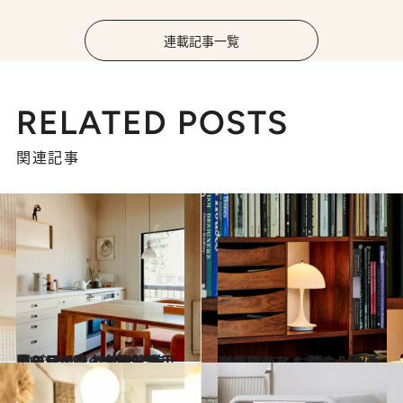
連載記事一覧
RELATED POSTS
関連記事
2020.3.28
暮らしの達人が絶賛愛用中の日用品 機能的で美しいデザインの名品7点
ライフスタイル
2020.4.27
審美眼あり！ 暮らし上手が長年使う お気に入りのインテリア＆収納小物は
ライフスタイル