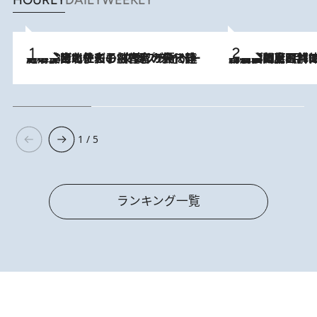
2026.8.3
《「文士の子ども被害者の会」発足！》阿川佐和子（72）が語る遠藤周作に北杜夫、劇作家・矢代静一の子どもたちの“文豪プライベート事件簿”
2026.8.8
「最後に見られてよかった」上野動物園の東園パンダ舎が解体前に特別公開。8月16日まで延長されたパネル展と共に辿る“半世紀”のパンダ飼育《解体工事の図面あり》
1 / 5
ランキング一覧