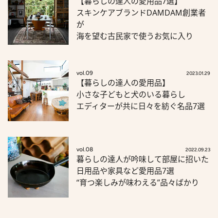
【暮らしの達人の愛用品7選】
スキンケアブランドDAMDAM創業者
が
海を望む古民家で使うお気に入り
vol.09
2023.01.29
【暮らしの達人の愛用品】
小さな子どもと犬のいる暮らし
エディターが共に日々を紡ぐ名品7選
vol.08
2022.09.23
暮らしの達人が吟味して部屋に招いた
日用品や家具など愛用品7選
“育つ楽しみが味わえる”品々ばかり