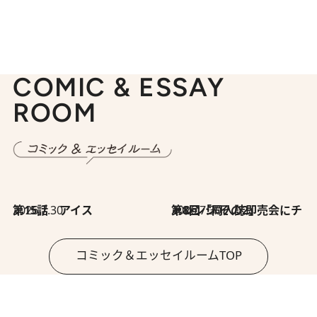
COMIC & ESSAY
ROOM
2026.7.30
第15話 アイス
2026.7.30
第8回「同人誌即売会にチャレンジ その2」
コミック＆エッセイルームTOP