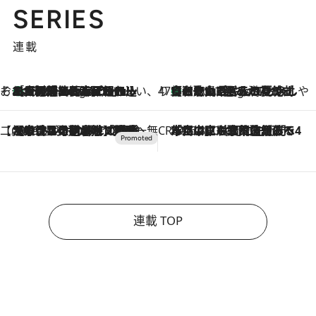
SERIES
連載
そおだよおこの関西おいしい、おやつ紀行
［大阪府箕面市］一皿一皿目の前で仕上げられる、料理を巧みに組み込んだアシェットデセールコース「ミチル アシェット デセール（Michiru assiette dessert）」
8 Hours Ago
47都道府県の手みやげ ひんやりスイーツで夏を満喫
【和歌山県】この夏絶対食べたい 冷やしておいしいおやつ3選 みかんがごろっと丸ごと入ったジュレ
8 Hours Ago
【CREA×星野リゾート】唯一無二。癒しと発見が待つ場所へ
2026.8.7
【トンボの足水浴】ヒノキの香りに包まれて涼感マックス！約13℃の湧水かけ流しを避暑地「星野温泉 トンボの湯」で体験
CREA'S CHOICE
2026.8.7
「立川にも歌舞伎があるんだよ」 片岡仁左衛門・市川中車ら豪華座組みで4年目の立川立飛歌舞伎へ
連載 TOP