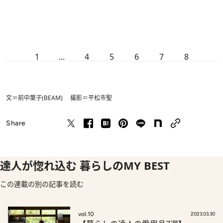
1
...
4
5
6
7
8
文＝前中葉子(BEAM) 撮影＝平松市聖
Share
達人が惚れ込む 暮らしのMY BEST
この連載の別の記事を読む
vol.10
2023.03.30