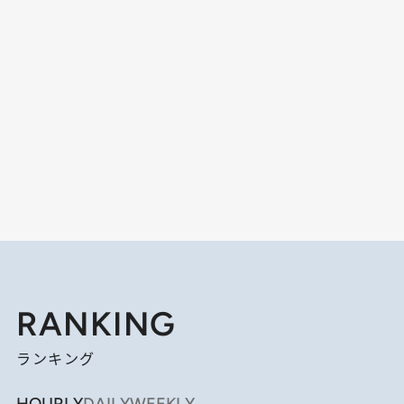
RANKING
ランキング
HOURLY
DAILY
WEEKLY