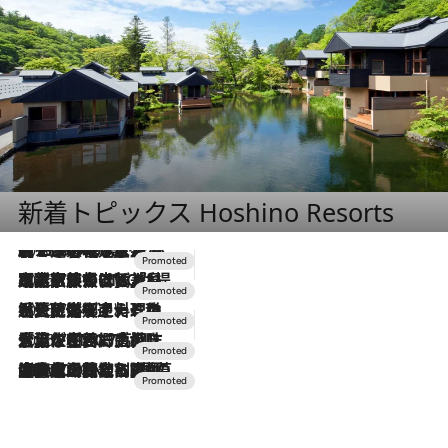
新着トピックス Hoshino Resorts
2026.8.7
【トンボの足水浴】ヒノキの香りに包まれて涼感マックス！約13℃の湧水かけ流しを避暑地「星野温泉 トンボの湯」で体験
2026.7.31
【ホテル帰省】という選択肢をOMOが提案。家族とほどよい距離を保つには「昼は実家、夜は気兼ねなくホテルで！」
2026.7.24
【夏限定ディナーコース】旬を迎える稚鮎や花ズッキーニなどをイタリア・トスカーナの郷土料理の手法で満喫！
2026.7.17
「土佐和ハーブかき氷」がOMO7高知に登場！生姜、山椒、大葉など目にも舌にも涼を呼ぶ郷土の味
2026.7.10
NEW OPEN！【界 草津】名湯の地に誕生。趣の異なる2種の温泉と上州ならではの会席・蕎麦割烹など美食を味わう究極の癒やし旅