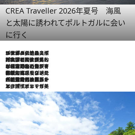
CREA Traveller 2026年夏号 海風
と太陽に誘われてポルトガルに会い
に行く
2026.8.8
リスボンの絶品スイーツ「パステル・デ・ナタ」とは？ポルトガル伝統の奥深い世界へ
2026.7.27
「私の祖国はポルトガル語です」国民的詩人フェルナンド・ペソアと、彼が愛した文学の街を歩く
2026.7.26
ポルトガル近海が育む極上の海の幸。キリリと冷えた白ワインと愉しむ、シーフード専門店の贅沢
2026.7.22
伝統の味をモダンに昇華。高感度な地元客が集う、リスボンの最旬ガストロノミー
2026.7.21
大航海時代の栄華から、震災、独裁、そして革命へ。ポルトガル・首都リスボンの石畳に刻まれた「歴史の光と影」
2026.7.13
エッセイ・ヤマザキマリ「慎ましくも美しき国 ポルトガル」