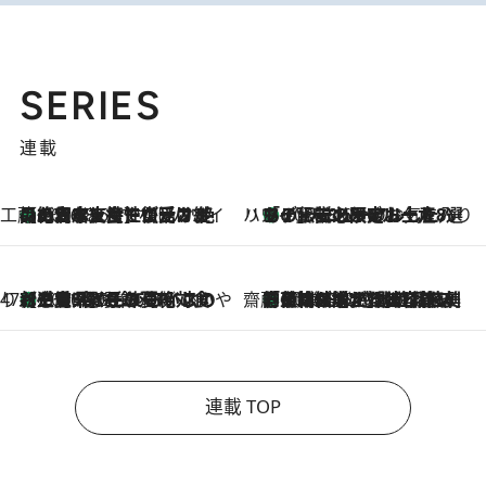
SERIES
連載
工藤まやのおもてなしハワイ
【ハワイ土産】ローカルの絶大な支持で復活！ 絶品の幻クッキー《元ファンの日本人女性が受け継いだ名店》
2026.8.6
ハワイ賢者 リサのお気に入りリスト
あの伝説の限定トートも！ リニューアルした「ディーン＆デルーカ ハワイ」で必須のお土産8選
2026.8.6
47都道府県の手みやげ ひんやりスイーツで夏を満喫
【三重県】この夏絶対食べたい 冷やしておいしいおやつ3選 お餅×アイスの新感覚スイーツ
2026.8.6
齋藤 薫 美容脳ルネサンス
「荷物が増えるほど旅ストレスは増す」美容ジャーナリストがたどり着いた最終結論。“化粧品を劇的に減らす”感動の凝縮美容とは
2026.8.6
連載 TOP