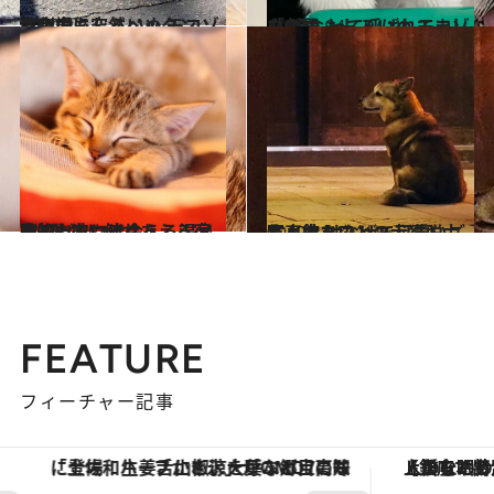
2020.4.7
散歩中に突然ペッタンコ!? おもしろいぬ モコゾウ劇場
カルチャー
2020.3.24
「E電」って呼ばれてましたね おもしろいぬ モコゾウ劇場
カルチャー
2020.1.31
動物たちに出会える温泉宿4選 猫に触れあえる宿を知っている？
旅＆お出かけ
2019.11.10
佐々木まことの犬猫脱力写真館 けなげで可愛いご主人待ちワンコ
ライフスタイル
FEATURE
フィーチャー記事
「土佐和ハーブかき氷」がOMO7高知に登場！生姜、山椒、大葉など目にも舌にも涼を呼ぶ郷土の味
【銀座で出合う最旬美容】美髪ケアや上質な眠