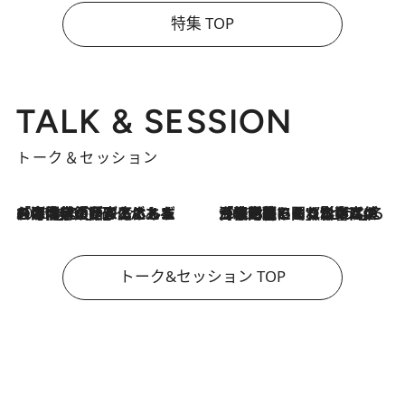
特集 TOP
TALK & SESSION
トーク＆セッション
2026.8.3
「今後値上げがあるとすれば…」「リスクがあるのは今年の冬」エネルギー専門家が語る、ホルムズ海峡封鎖が家庭にもたらす“ある心配”
2026.8.3
「住宅建てられない…」「サーチャージ料の高値が続いている」ホルムズ海峡封鎖による影響はいつまで続く？《エネルギー専門家に聞く“どうなる日本の暮らし”》
トーク&セッション TOP