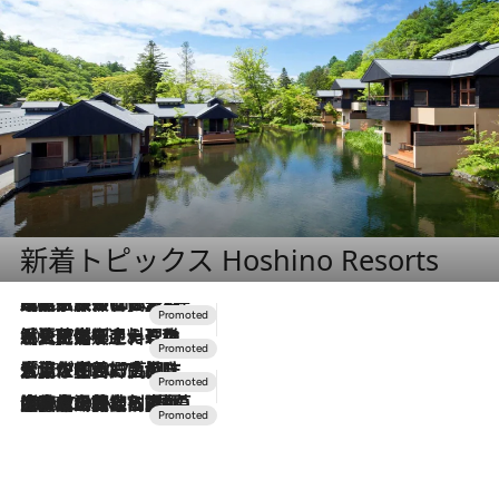
新着トピックス Hoshino Resorts
2026.7.31
【ホテル帰省】という選択肢をOMOが提案。家族とほどよい距離を保つには「昼は実家、夜は気兼ねなくホテルで！」
2026.7.24
【夏限定ディナーコース】旬を迎える稚鮎や花ズッキーニなどをイタリア・トスカーナの郷土料理の手法で満喫！
2026.7.17
「土佐和ハーブかき氷」がOMO7高知に登場！生姜、山椒、大葉など目にも舌にも涼を呼ぶ郷土の味
2026.7.10
NEW OPEN！【界 草津】名湯の地に誕生。趣の異なる2種の温泉と上州ならではの会席・蕎麦割烹など美食を味わう究極の癒やし旅