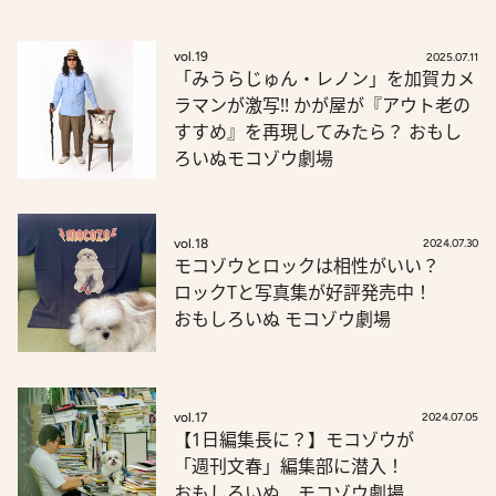
vol.19
2025.07.11
「みうらじゅん・レノン」を加賀カメ
ラマンが激写!! かが屋が『アウト老の
すすめ』を再現してみたら？ おもし
ろいぬモコゾウ劇場
vol.18
2024.07.30
モコゾウとロックは相性がいい？
ロックTと写真集が好評発売中！
おもしろいぬ モコゾウ劇場
vol.17
2024.07.05
【1日編集長に？】モコゾウが
「週刊文春」編集部に潜入！
おもしろいぬ モコゾウ劇場