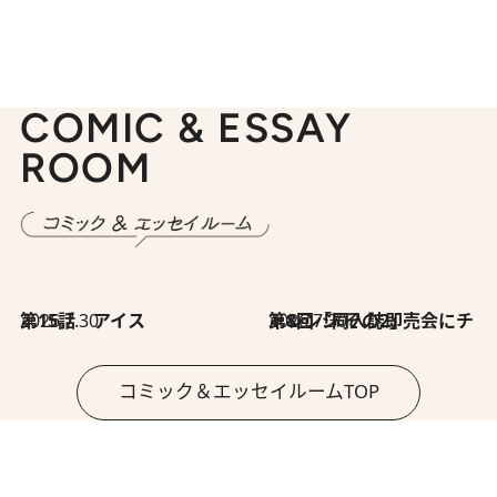
COMIC & ESSAY
ROOM
2026.7.30
第15話 アイス
2026.7.30
第8回「同人誌即売会にチャレンジ その2」
コミック＆エッセイルームTOP