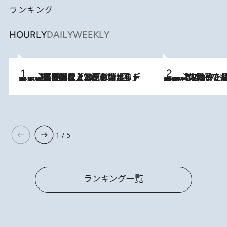
ランキング
HOURLY
DAILY
WEEKLY
2026.8.5
【なぜ吉沢亮は「気配を消せる」のか？】興行収入208億の『国宝』を経て挑むミュージカル『ディア・エヴァン・ハンセン』。トップ俳優が舞台上でさらけ出した“孤独”とは
2026.8.5
【阿川佐和子さんの年とる力】なぜ70代で始めた趣味は“こんなに楽しい”のか？ ピアノ、俳句…スランプに陥っても続けられる“ある秘訣”とは
1 / 5
ランキング一覧