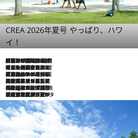
CREA 2026年夏号 やっぱり、ハワ
イ！
「荷物が増えるほど旅ストレスは増す」美容ジャーナリストがたどり着いた最終結論。“化粧品を劇的に減らす”感動の凝縮美容とは
2026.8.6
「旅先には金髪ウィッグを持参」日本と同じメイクでは損してる!? 美容ジャーナリストが提案する“掟破りの旅美容”とは
2026.8.6
【厳選旅コスメ】「身軽さ＆UV対策重視！」ヘアアーティストshucoが選んだ夏旅ベストコスメを発表【Mサイズジップ】
2026.8.6
2026.8.5
【厳選旅コスメ】国内をあちこち移動する河井菜摘が選んだ夏旅ベストコスメ発表！「リラックスアイテムはマスト」【Mサイズジップ】
2026.8.4
【厳選旅コスメ】「紫外線＆乾燥対策しながらメイク感も！」ヘア＆メイクGeorgeが選んだ夏旅ベストコスメを発表！【Mサイズジップ】
2026.8.3
【厳選旅コスメ】「保湿もタイパ重視！」“サウナ好き”タレント清水みさとが愛用する夏旅ベストコスメを発表！【Mサイズジップ】