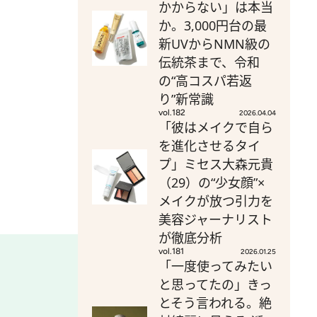
かからない」は本当
か。3,000円台の最
新UVからNMN級の
伝統茶まで、令和
の“高コスパ若返
り”新常識
vol.182
2026.04.04
「彼はメイクで自ら
を進化させるタイ
プ」ミセス大森元貴
（29）の“少女顔”×
メイクが放つ引力を
美容ジャーナリスト
が徹底分析
vol.181
2026.01.25
「一度使ってみたい
と思ってたの」きっ
とそう言われる。絶