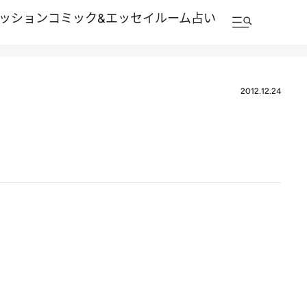
ッション
コミック&エッセイルーム
占い
2012.12.24
？