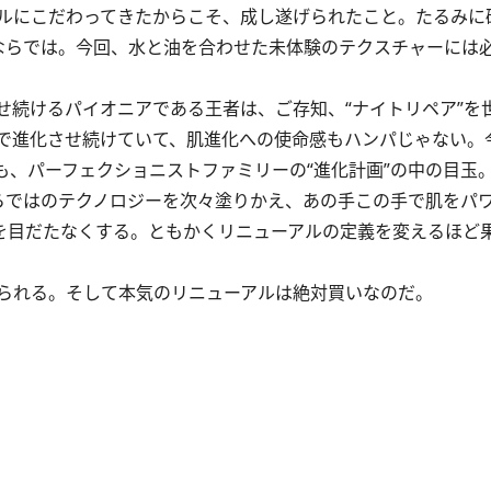
ルにこだわってきたからこそ、成し遂げられたこと。たるみに
ならでは。今回、水と油を合わせた未体験のテクスチャーには
続けるパイオニアである王者は、ご存知、“ナイトリペア”を
で進化させ続けていて、肌進化への使命感もハンパじゃない。
も、パーフェクショニストファミリーの“進化計画”の中の目玉
ならではのテクノロジーを次々塗りかえ、あの手この手で肌をパ
ワを目だたなくする。ともかくリニューアルの定義を変えるほど
られる。そして本気のリニューアルは絶対買いなのだ。