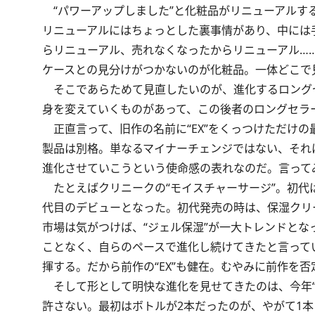
“パワーアップしました”と化粧品がリニューアルす
リニューアルにはちょっとした裏事情があり、中には
らリニューアル、売れなくなったからリニューアル…
ケースとの見分けがつかないのが化粧品。一体どこで
そこであらためて見直したいのが、進化するロング
身を変えていくものがあって、この後者のロングセラ
正直言って、旧作の名前に“EX”をくっつけただけ
製品は別格。単なるマイナーチェンジではない、それ
進化させていこうという使命感の表れなのだ。言って
たとえばクリニークの“モイスチャーサージ”。初代は19
代目のデビューとなった。初代発売の時は、保湿クリ
市場は気がつけば、“ジェル保湿”が一大トレンドとな
ことなく、自らのペースで進化し続けてきたと言って
揮する。だから前作の“EX”も健在。むやみに前作を
そして形として明快な進化を見せてきたのは、今年“7
許さない。最初はボトルが2本だったのが、やがて1本