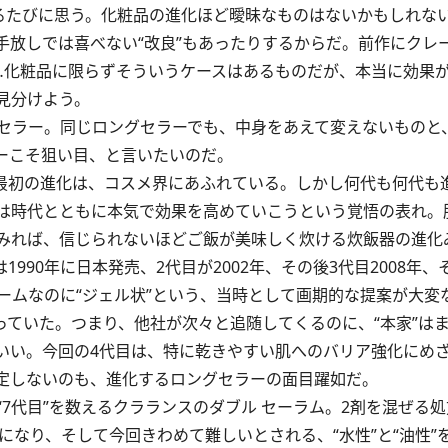
るたびに思う。化粧品の進化ほど曖昧なものはないかもしれな
手放しでは喜べない“改良”もあったりするからだ。前作にクレ
…化粧品に限らずそういうケースはあるものだが、本当に効果
見分けよう。
セラー。同じロングセラーでも、中身をあえて変えないものと
ーこそ狙い目、と言いたいのだ。
の最初の進化は、コスメ界にあふれている。しかし何代も何代も
は時代とともに本気で効果を高めていこうという覚悟の表れ。
みれば、信じられないほどご飯が美味しく炊ける炊飯器の進化
90年に日本発売、2代目が2002年、その後3代目2008年、
ームなのに“ジェル状”という、当時として画期的な提案が大変
っていた。つまり、他社が次々と追随してくるのに、“本家”は
いい。今回の4代目は、特に乾きやすい肌へのバリア強化にめ
否定しないのも、進化するロングセラーの面目躍如だ。
代目”を数えるクラランスのダブル セーラム。2剤を混ぜる
になり、そして今回きわめて難しいとされる、“水性”と“油性”