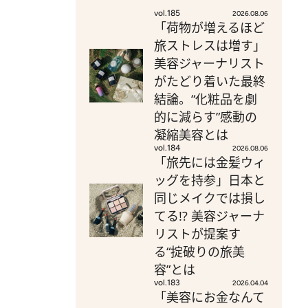
vol.185
2026.08.06
「荷物が増えるほど
旅ストレスは増す」
美容ジャーナリスト
がたどり着いた最終
結論。“化粧品を劇
的に減らす”感動の
凝縮美容とは
vol.184
2026.08.06
「旅先には金髪ウィ
ッグを持参」日本と
同じメイクでは損し
てる!? 美容ジャーナ
リストが提案す
る“掟破りの旅美
容”とは
vol.183
2026.04.04
「美容にお金なんて