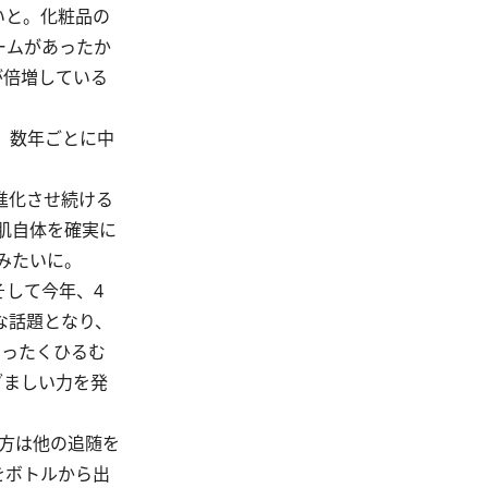
いと。化粧品の
ームがあったか
が倍増している
、数年ごとに中
進化させ続ける
肌自体を確実に
みたいに。
そして今年、4
な話題となり、
まったくひるむ
ざましい力を発
処方は他の追随を
をボトルから出