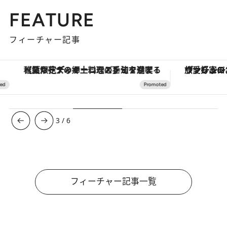
FEATURE
フィーチャー記事
【夏限定ディナーコース】旬を迎える稚鮎や花ズッキーニなどをイタリア・トスカーナの郷土料理の手法で満喫！
ヴァシュロン・コンスタンタン
3
/
6
フィーチャー記事一覧