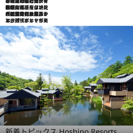
2026.7.26
ポルトガル近海が育む極上の海の幸。キリリと冷えた白ワインと愉しむ、シーフード専門店の贅沢
2026.7.22
伝統の味をモダンに昇華。高感度な地元客が集う、リスボンの最旬ガストロノミー
2026.7.21
大航海時代の栄華から、震災、独裁、そして革命へ。ポルトガル・首都リスボンの石畳に刻まれた「歴史の光と影」
2026.7.13
エッセイ・ヤマザキマリ「慎ましくも美しき国 ポルトガル」
新着トピックス Hoshino Resorts