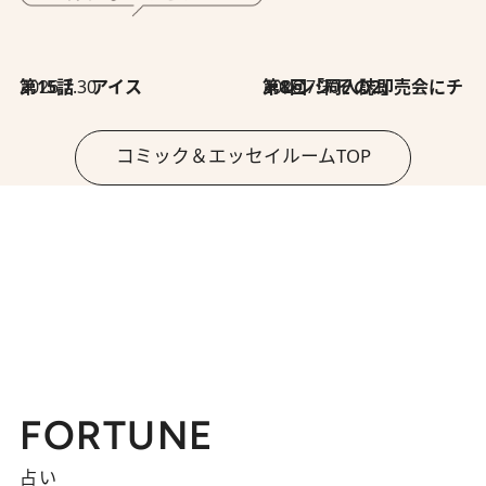
2026.7.30
第15話 アイス
2026.7.30
第8回「同人誌即売会にチャレンジ その2」
コミック＆エッセイルームTOP
FORTUNE
占い