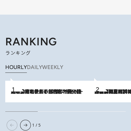
RANKING
ランキング
HOURLY
DAILY
WEEKLY
2026.8.3
《「文士の子ども被害者の会」発足！》阿川佐和子（72）が語る遠藤周作に北杜夫、劇作家・矢代静一の子どもたちの“文豪プライベート事件簿”
2026.8.8
「最後に見られてよかった」上野動物園の東園パンダ舎が解体前に特別公開。8月16日まで延長されたパネル展と共に辿る“半世紀”のパンダ飼育《解体工事の図面あり》
1 / 5