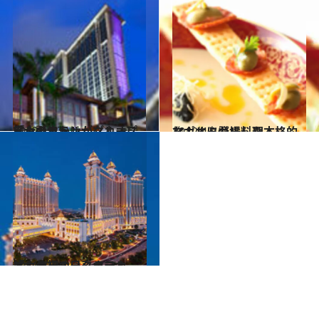
2012.11.7
「シェラトン」グループ最大のホテルがマカオに堂々誕生
旅＆お出かけ
2012.4.2
マカオに登場した本格的なポルトガル料理
旅＆お出かけ
2011.7.29
マカオ初の日系ホテル「ホテルオークラマカオ」
旅＆お出かけ