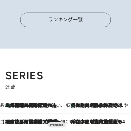
ランキング一覧
SERIES
連載
そおだよおこの関西おいしい、おやつ紀行
［大阪府箕面市］一皿一皿目の前で仕上げられる、料理を巧みに組み込んだアシェットデセールコース「ミチル アシェット デセール（Michiru assiette dessert）」
4 Hours Ago
47都道府県の手みやげ ひんやりスイーツで夏を満喫
【和歌山県】この夏絶対食べたい 冷やしておいしいおやつ3選 みかんがごろっと丸ごと入ったジュレ
4 Hours Ago
【CREA×星野リゾート】唯一無二。癒しと発見が待つ場所へ
2026.8.7
【トンボの足水浴】ヒノキの香りに包まれて涼感マックス！約13℃の湧水かけ流しを避暑地「星野温泉 トンボの湯」で体験
CREA'S CHOICE
2026.8.7
「立川にも歌舞伎があるんだよ」 片岡仁左衛門・市川中車ら豪華座組みで4年目の立川立飛歌舞伎へ