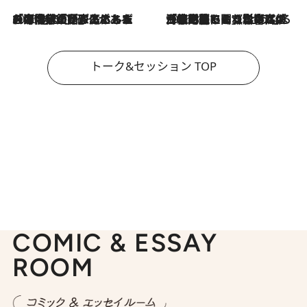
2026.8.3
「今後値上げがあるとすれば…」「リスクがあるのは今年の冬」エネルギー専門家が語る、ホルムズ海峡封鎖が家庭にもたらす“ある心配”
2026.8.3
「住宅建てられない…」「サーチャージ料の高値が続いている」ホルムズ海峡封鎖による影響はいつまで続く？《エネルギー専門家に聞く“どうなる日本の暮らし”》
トーク&セッション TOP
COMIC & ESSAY
ROOM