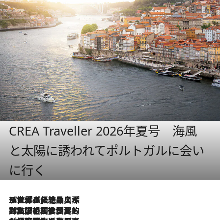
CREA Traveller 2026年夏号 海風
と太陽に誘われてポルトガルに会い
に行く
2026.8.8
リスボンの絶品スイーツ「パステル・デ・ナタ」とは？ポルトガル伝統の奥深い世界へ
2026.7.27
「私の祖国はポルトガル語です」国民的詩人フェルナンド・ペソアと、彼が愛した文学の街を歩く