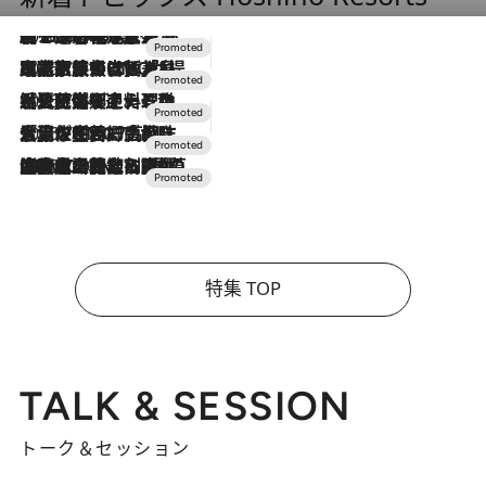
2026.8.7
【トンボの足水浴】ヒノキの香りに包まれて涼感マックス！約13℃の湧水かけ流しを避暑地「星野温泉 トンボの湯」で体験
2026.7.31
【ホテル帰省】という選択肢をOMOが提案。家族とほどよい距離を保つには「昼は実家、夜は気兼ねなくホテルで！」
2026.7.24
【夏限定ディナーコース】旬を迎える稚鮎や花ズッキーニなどをイタリア・トスカーナの郷土料理の手法で満喫！
2026.7.17
「土佐和ハーブかき氷」がOMO7高知に登場！生姜、山椒、大葉など目にも舌にも涼を呼ぶ郷土の味
2026.7.10
NEW OPEN！【界 草津】名湯の地に誕生。趣の異なる2種の温泉と上州ならではの会席・蕎麦割烹など美食を味わう究極の癒やし旅
特集 TOP
TALK & SESSION
トーク＆セッション