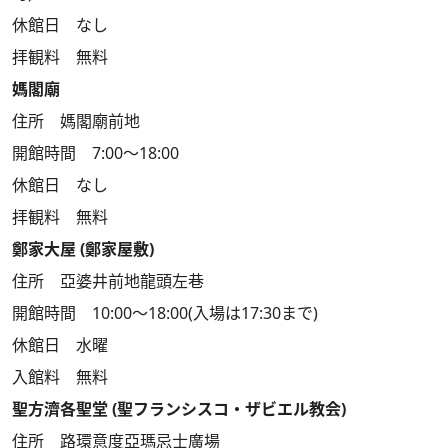
休館日 なし
拝観料 無料
媽閣廟
住所 媽閣廟前地
開館時間 7:00～18:00
休館日 なし
拝観料 無料
鄭家大屋 (鄭家屋敷)
住所 亞婆井前地龍頭左巷
開館時間 10:00～18:00(入場は17:30まで)
休館日 水曜
入館料 無料
聖方濟各聖堂 (聖フランシスコ・ザビエル教会)
住所 路環意度亞瑪忌士廣場