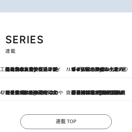
SERIES
連載
工藤まやのおもてなしハワイ
【ハワイ土産】ローカルの絶大な支持で復活！ 絶品の幻クッキー《元ファンの日本人女性が受け継いだ名店》
4 Hours Ago
ハワイ賢者 リサのお気に入りリスト
あの伝説の限定トートも！ リニューアルした「ディーン＆デルーカ ハワイ」で必須のお土産8選
4 Hours Ago
47都道府県の手みやげ ひんやりスイーツで夏を満喫
【三重県】この夏絶対食べたい 冷やしておいしいおやつ3選 お餅×アイスの新感覚スイーツ
4 Hours Ago
齋藤 薫 美容脳ルネサンス
「荷物が増えるほど旅ストレスは増す」美容ジャーナリストがたどり着いた最終結論。“化粧品を劇的に減らす”感動の凝縮美容とは
4 Hours Ago
連載 TOP