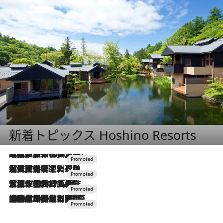
新着トピックス Hoshino Resorts
2026.7.31
【ホテル帰省】という選択肢をOMOが提案。家族とほどよい距離を保つには「昼は実家、夜は気兼ねなくホテルで！」
2026.7.24
【夏限定ディナーコース】旬を迎える稚鮎や花ズッキーニなどをイタリア・トスカーナの郷土料理の手法で満喫！
2026.7.17
「土佐和ハーブかき氷」がOMO7高知に登場！生姜、山椒、大葉など目にも舌にも涼を呼ぶ郷土の味
2026.7.10
NEW OPEN！【界 草津】名湯の地に誕生。趣の異なる2種の温泉と上州ならではの会席・蕎麦割烹など美食を味わう究極の癒やし旅