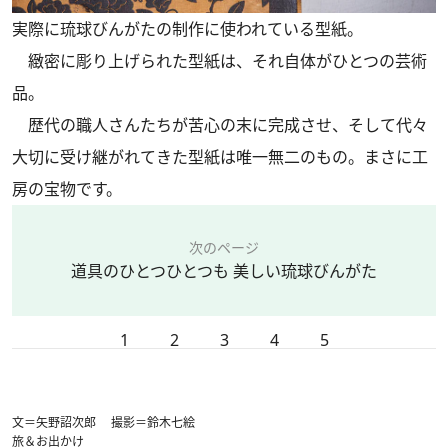
実際に琉球びんがたの制作に使われている型紙。
緻密に彫り上げられた型紙は、それ自体がひとつの芸術
品。
歴代の職人さんたちが苦心の末に完成させ、そして代々
大切に受け継がれてきた型紙は唯一無二のもの。まさに工
房の宝物です。
次のページ
道具のひとつひとつも 美しい琉球びんがた
1
2
3
4
5
文＝矢野詔次郎 撮影＝鈴木七絵
旅＆お出かけ