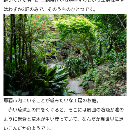
継いできた名門。王朝時代から現存するという工房は今や
はわずか2軒のみで、そのうちのひとつです。
那覇市内にいることが嘘みたいな工房のお庭。
赤い琉球瓦の門をくぐると、そこには周囲の喧噪が嘘の
ように鬱蒼と草木が生い茂っていて、なんだか異世界に迷
いこんだかのようです。