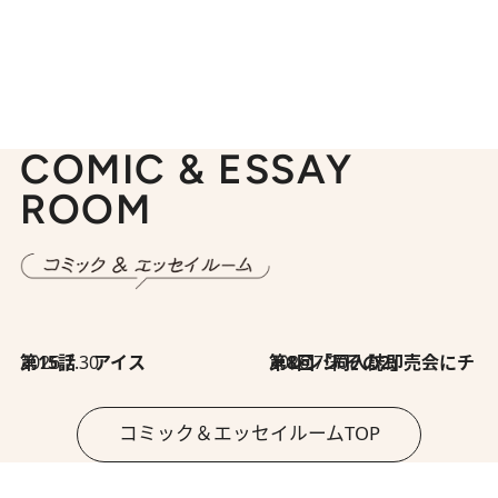
COMIC & ESSAY
ROOM
2026.7.30
第15話 アイス
2026.7.30
第8回「同人誌即売会にチャレンジ その2」
コミック＆エッセイルームTOP