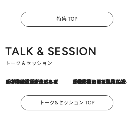
特集 TOP
TALK & SESSION
トーク＆セッション
2026.8.3
「今後値上げがあるとすれば…」「リスクがあるのは今年の冬」エネルギー専門家が語る、ホルムズ海峡封鎖が家庭にもたらす“ある心配”
2026.8.3
「住宅建てられない…」「サーチャージ料の高値が続いている」ホルムズ海峡封鎖による影響はいつまで続く？《エネルギー専門家に聞く“どうなる日本の暮らし”》
トーク&セッション TOP