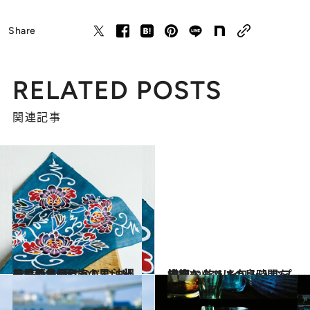
Share
RELATED POSTS
関連記事
2019.5.3
日々の生活になじむ沖縄の民藝品6選 旅の思い出を持って帰ろう！
旅＆お出かけ
2019.9.1
沖縄ならではの島時間を堪能！ 旅人を包み込むプチ宿
旅＆お出かけ