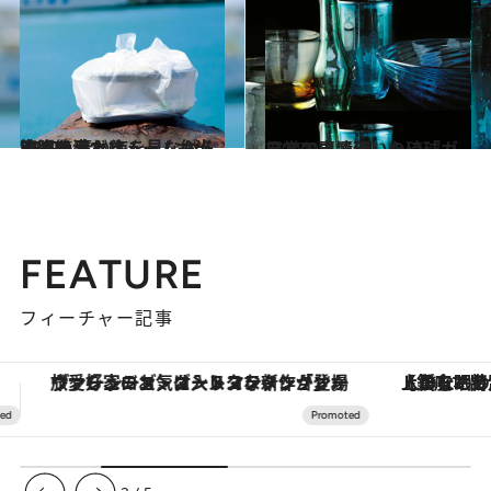
2019.5.6
沖縄絶品ボリューム弁当BEST6 青い海を見ながら空腹を満たす！
旅＆お出かけ
2018.9.2
日常の中で使いたい「ガラス工房清天」の琉球ガラス
旅＆お出かけ
FEATURE
フィーチャー記事
【銀座で出合う最旬美容】美髪ケアや上質な眠り…セルフケアのアップデートから、特別な名入れギフトまで。大人のための「ReFa GINZA」クルーズ
【夏限定ディナーコース】旬を迎