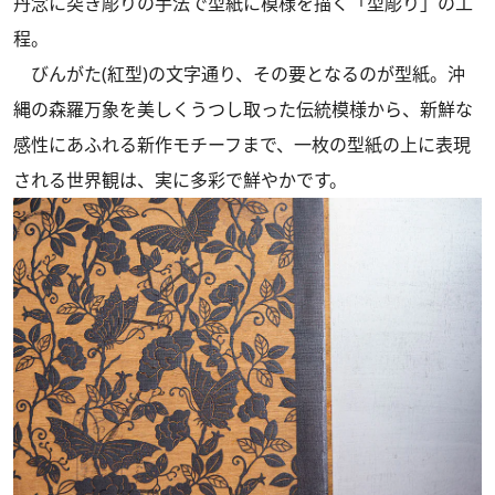
丹念に突き彫りの手法で型紙に模様を描く「型彫り」の工
程。
びんがた(紅型)の文字通り、その要となるのが型紙。沖
縄の森羅万象を美しくうつし取った伝統模様から、新鮮な
感性にあふれる新作モチーフまで、一枚の型紙の上に表現
される世界観は、実に多彩で鮮やかです。