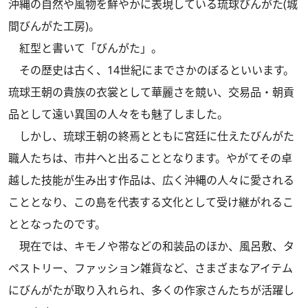
沖縄の自然や風物を鮮やかに表現している琉球びんがた(城
間びんがた工房)。
紅型と書いて「びんがた」。
その歴史は古く、14世紀にまでさかのぼるといいます。
琉球王朝の貴族の衣裳として華麗さを競い、交易品・朝貢
品として遠い異国の人々をも魅了しました。
しかし、琉球王朝の終焉とともに宮廷に仕えたびんがた
職人たちは、市井へと出ることとなります。やがてその卓
越した技能が生み出す作品は、広く沖縄の人々に愛される
こととなり、この島を代表する文化として受け継がれるこ
ととなったのです。
現在では、キモノや帯などの和装品のほか、風呂敷、タ
ペストリー、ファッション雑貨など、さまざまなアイテム
にびんがたが取り入れられ、多くの作家さんたちが活躍し