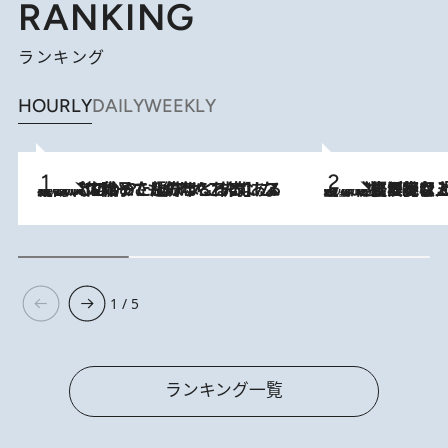
RANKING
ランキング
HOURLY
DAILY
WEEKLY
2026.8.5
【阿川佐和子さんの年とる力】なぜ70代で始めた趣味は“こんなに楽しい”のか？ ピアノ、俳句…スランプに陥っても続けられる“ある秘訣”とは
2026.8.5
【なぜ吉沢亮は「気配を消せる」のか？】興行収入208億の『国宝』を経て挑むミュージカル『ディア・エヴァン・ハンセン』。トップ俳優が舞台上でさらけ出した“孤独”とは
1 / 5
ランキング一覧