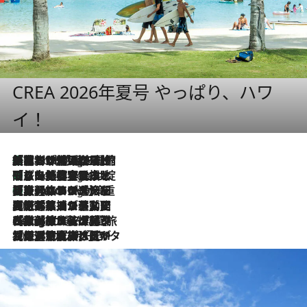
CREA 2026年夏号 やっぱり、ハワ
イ！
「荷物が増えるほど旅ストレスは増す」美容ジャーナリストがたどり着いた最終結論。“化粧品を劇的に減らす”感動の凝縮美容とは
4 Hours Ago
「旅先には金髪ウィッグを持参」日本と同じメイクでは損してる!? 美容ジャーナリストが提案する“掟破りの旅美容”とは
4 Hours Ago
【厳選旅コスメ】「身軽さ＆UV対策重視！」ヘアアーティストshucoが選んだ夏旅ベストコスメを発表【Mサイズジップ】
4 Hours Ago
2026.8.5
【厳選旅コスメ】国内をあちこち移動する河井菜摘が選んだ夏旅ベストコスメ発表！「リラックスアイテムはマスト」【Mサイズジップ】
2026.8.4
【厳選旅コスメ】「紫外線＆乾燥対策しながらメイク感も！」ヘア＆メイクGeorgeが選んだ夏旅ベストコスメを発表！【Mサイズジップ】
2026.8.3
【厳選旅コスメ】「保湿もタイパ重視！」“サウナ好き”タレント清水みさとが愛用する夏旅ベストコスメを発表！【Mサイズジップ】