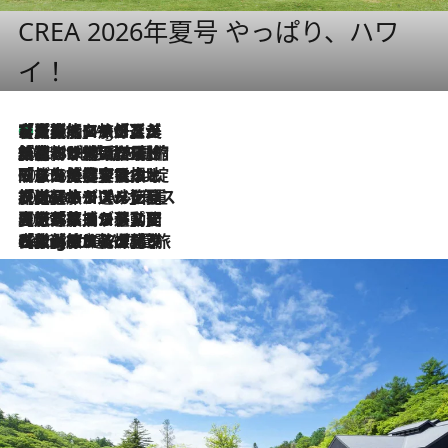
CREA 2026年夏号 やっぱり、ハワ
イ！
【厳選旅コスメ】「多機能アイテムがメイン！」旅好き美容エディターが選んだ夏旅ベストコスメを発表【Mサイズジップ】
1 Hour Ago
2026.8.6
「荷物が増えるほど旅ストレスは増す」美容ジャーナリストがたどり着いた最終結論。“化粧品を劇的に減らす”感動の凝縮美容とは
2026.8.6
「旅先には金髪ウィッグを持参」日本と同じメイクでは損してる!? 美容ジャーナリストが提案する“掟破りの旅美容”とは
2026.8.6
【厳選旅コスメ】「身軽さ＆UV対策重視！」ヘアアーティストshucoが選んだ夏旅ベストコスメを発表【Mサイズジップ】
2026.8.5
【厳選旅コスメ】国内をあちこち移動する河井菜摘が選んだ夏旅ベストコスメ発表！「リラックスアイテムはマスト」【Mサイズジップ】
2026.8.4
【厳選旅コスメ】「紫外線＆乾燥対策しながらメイク感も！」ヘア＆メイクGeorgeが選んだ夏旅ベストコスメを発表！【Mサイズジップ】