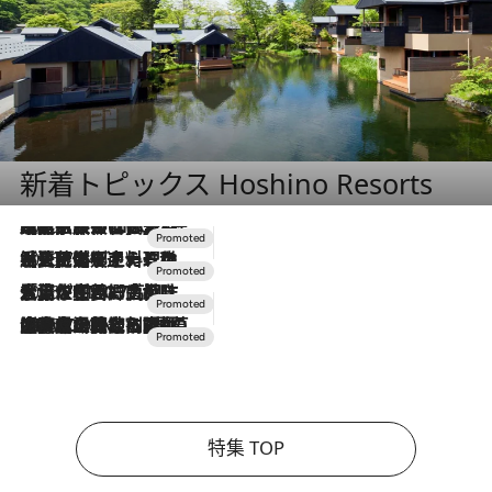
新着トピックス Hoshino Resorts
2026.7.31
【ホテル帰省】という選択肢をOMOが提案。家族とほどよい距離を保つには「昼は実家、夜は気兼ねなくホテルで！」
2026.7.24
【夏限定ディナーコース】旬を迎える稚鮎や花ズッキーニなどをイタリア・トスカーナの郷土料理の手法で満喫！
2026.7.17
「土佐和ハーブかき氷」がOMO7高知に登場！生姜、山椒、大葉など目にも舌にも涼を呼ぶ郷土の味
2026.7.10
NEW OPEN！【界 草津】名湯の地に誕生。趣の異なる2種の温泉と上州ならではの会席・蕎麦割烹など美食を味わう究極の癒やし旅
特集 TOP