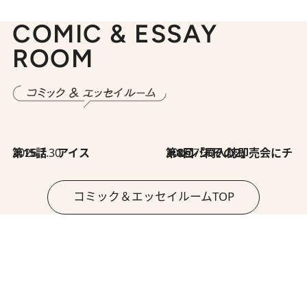
COMIC & ESSAY
ROOM
2026.7.30
第15話 アイス
2026.7.30
第8回「同人誌即売会にチャレンジ その2」
コミック＆エッセイルームTOP