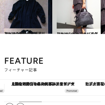
2012.9.27
ストール替わりに携帯したいアクネのカーディガン
ファッション
2012.9.20
ファッショナブルに進化したロンシャンのバッグ
ファッション
FEATURE
フィーチャー記事
「大事なのは地域の意識を変えること」。ロレックス賞受賞の自然保護活動家が実現させたナイジェリアの自然環境の復活
【夏限定ディナーコース】旬を迎