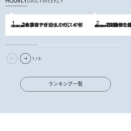
HOURLY
DAILY
WEEKLY
2026.8.5
【西日本エリアを総まとめ】 47都道府県の手みやげ ひんやりスイーツで夏を満喫
2026.8.5
【阿川佐和子さんの年とる力】なぜ70代で始めた趣味は“こんなに楽しい”のか？ ピアノ、俳句…スランプに陥っても続けられる“ある秘訣”とは
1 / 5
ランキング一覧