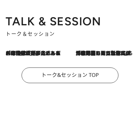
TALK & SESSION
トーク＆セッション
2026.8.3
「今後値上げがあるとすれば…」「リスクがあるのは今年の冬」エネルギー専門家が語る、ホルムズ海峡封鎖が家庭にもたらす“ある心配”
2026.8.3
「住宅建てられない…」「サーチャージ料の高値が続いている」ホルムズ海峡封鎖による影響はいつまで続く？《エネルギー専門家に聞く“どうなる日本の暮らし”》
トーク&セッション TOP