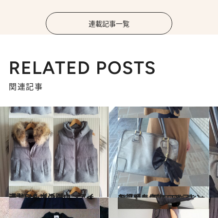
連載記事一覧
RELATED POSTS
関連記事
2012.10.18
通勤にも大活躍！ フォードミルズのダウンアイテム
ファッション
2012.10.4
お得感あり！ マッキントッシュ フィロソフィーのファー小物
コミック ＆ エッセイ