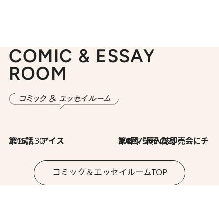
COMIC & ESSAY
ROOM
2026.7.30
第15話 アイス
2026.7.30
第8回「同人誌即売会にチャレンジ その2」
コミック＆エッセイルームTOP