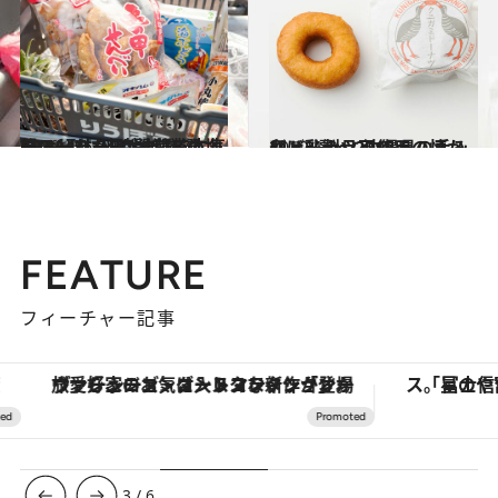
2019.4.8
CREA取材班が沖縄で本気買いした 24時間営業の地元スーパーみやげ15選
旅＆お出かけ
2019.1.2
卵・乳製品不使用の懐かしドーナツ 沖縄県の手みやげ3選 ～2018～
グルメ
FEATURE
フィーチャー記事
ヴァシュロン・コンスタンタン「オーヴァーシーズ・オートマティック」。旅愛好家のお気に入りコレクションから、ジェンダーレスな新作が登場
3
/
6