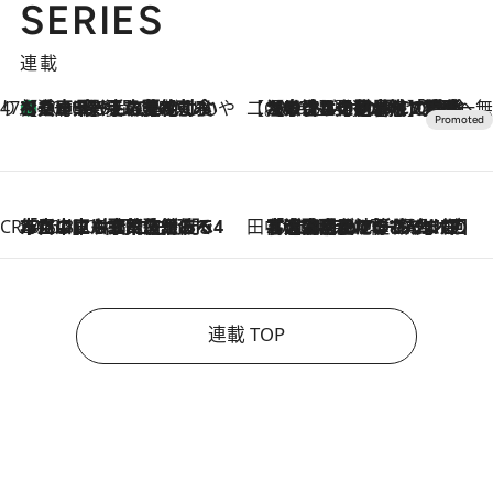
SERIES
連載
47都道府県の手みやげ ひんやりスイーツで夏を満喫
【兵庫県】この夏絶対食べたい 冷やしておいしいおやつ3選 淡路島の恵みをジェラートに集約
2026.8.8
【CREA×星野リゾート】唯一無二。癒しと発見が待つ場所へ
2026.8.7
【トンボの足水浴】ヒノキの香りに包まれて涼感マックス！約13℃の湧水かけ流しを避暑地「星野温泉 トンボの湯」で体験
CREA'S CHOICE
2026.8.7
「立川にも歌舞伎があるんだよ」 片岡仁左衛門・市川中車ら豪華座組みで4年目の立川立飛歌舞伎へ
田中稲の勝手に再ブーム
2026.8.7
「湘南乃風に憧れて」観客大盛上がりの“タオル回し”に、ラッパー顔負けの高速歌唱まで…さだまさし（74）のアグレッシブすぎる現在地
連載 TOP