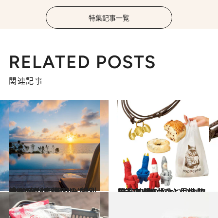
特集記事一覧
RELATED POSTS
関連記事
2019.4.5
沖縄ラグジュアリーリゾート4選 とびきりの“特別感”に胸が高鳴る！
旅＆お出かけ
2019.4.13
田辺あゆみがひと目惚れした 沖縄のかわいい小物BEST8
旅＆お出かけ