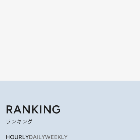
RANKING
ランキング
HOURLY
DAILY
WEEKLY