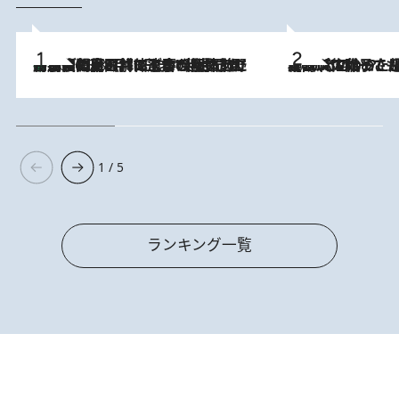
「最後に見られてよかった」上野動物園の東園パンダ舎が解体前に特別公開。8月16日まで延長されたパネル展と共に辿る“半世紀”のパンダ飼育《解体工事の図面あり》
2026.8.8
2026.8.5
【阿川佐和子さんの年とる力】なぜ70代で始めた趣味は“こんなに楽しい”のか？ ピアノ、俳句…スランプに陥っても続けられる“ある秘訣”とは
1 / 5
ランキング一覧