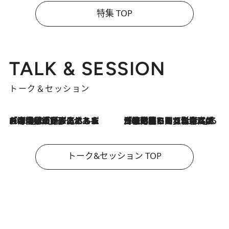
特集 TOP
TALK & SESSION
トーク＆セッション
2026.8.3
「今後値上げがあるとすれば…」「リスクがあるのは今年の冬」エネルギー専門家が語る、ホルムズ海峡封鎖が家庭にもたらす“ある心配”
2026.8.3
「住宅建てられない…」「サーチャージ料の高値が続いている」ホルムズ海峡封鎖による影響はいつまで続く？《エネルギー専門家に聞く“どうなる日本の暮らし”》
トーク&セッション TOP