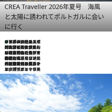
CREA Traveller 2026年夏号 海風
と太陽に誘われてポルトガルに会い
に行く
リスボンの絶品スイーツ「パステル・デ・ナタ」とは？ポルトガル伝統の奥深い世界へ
2026.8.8
2026.7.27
「私の祖国はポルトガル語です」国民的詩人フェルナンド・ペソアと、彼が愛した文学の街を歩く
2026.7.26
ポルトガル近海が育む極上の海の幸。キリリと冷えた白ワインと愉しむ、シーフード専門店の贅沢
2026.7.22
伝統の味をモダンに昇華。高感度な地元客が集う、リスボンの最旬ガストロノミー
2026.7.21
大航海時代の栄華から、震災、独裁、そして革命へ。ポルトガル・首都リスボンの石畳に刻まれた「歴史の光と影」
2026.7.13
エッセイ・ヤマザキマリ「慎ましくも美しき国 ポルトガル」