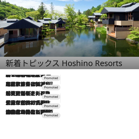
新着トピックス Hoshino Resorts
2026.8.7
【トンボの足水浴】ヒノキの香りに包まれて涼感マックス！約13℃の湧水かけ流しを避暑地「星野温泉 トンボの湯」で体験
2026.7.31
【ホテル帰省】という選択肢をOMOが提案。家族とほどよい距離を保つには「昼は実家、夜は気兼ねなくホテルで！」
2026.7.24
【夏限定ディナーコース】旬を迎える稚鮎や花ズッキーニなどをイタリア・トスカーナの郷土料理の手法で満喫！
2026.7.17
「土佐和ハーブかき氷」がOMO7高知に登場！生姜、山椒、大葉など目にも舌にも涼を呼ぶ郷土の味
2026.7.10
NEW OPEN！【界 草津】名湯の地に誕生。趣の異なる2種の温泉と上州ならではの会席・蕎麦割烹など美食を味わう究極の癒やし旅