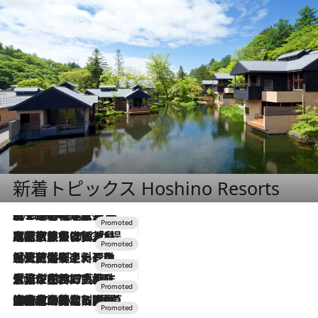
新着トピックス Hoshino Resorts
2026.8.7
【トンボの足水浴】ヒノキの香りに包まれて涼感マックス！約13℃の湧水かけ流しを避暑地「星野温泉 トンボの湯」で体験
2026.7.31
【ホテル帰省】という選択肢をOMOが提案。家族とほどよい距離を保つには「昼は実家、夜は気兼ねなくホテルで！」
2026.7.24
【夏限定ディナーコース】旬を迎える稚鮎や花ズッキーニなどをイタリア・トスカーナの郷土料理の手法で満喫！
2026.7.17
「土佐和ハーブかき氷」がOMO7高知に登場！生姜、山椒、大葉など目にも舌にも涼を呼ぶ郷土の味
2026.7.10
NEW OPEN！【界 草津】名湯の地に誕生。趣の異なる2種の温泉と上州ならではの会席・蕎麦割烹など美食を味わう究極の癒やし旅