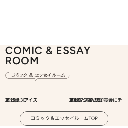
COMIC & ESSAY
ROOM
2026.7.30
第15話 アイス
2026.7.30
第8回「同人誌即売会にチャレンジ その2」
コミック＆エッセイルームTOP