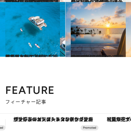
2019.4.8
CREA取材班が沖縄で本気買いした 24時間営業の地元スーパーみやげ15選
旅＆お出かけ
2019.1.2
卵・乳製品不使用の懐かしドーナツ 沖縄県の手みやげ3選 ～2018～
グルメ
2018.8.28
編集部お気に入りをまとめてチェック 沖縄の穴場スポットBEST8
旅＆お出かけ
2019.4.5
沖縄ラグジュアリーリゾート4選 とびきりの“特別感”に胸が高鳴る！
旅＆お出かけ
FEATURE
フィーチャー記事
【夏限定ディナーコース】旬を迎える稚鮎や花ズッキーニなどをイタリア・トスカーナの郷土料理の手法で満喫！