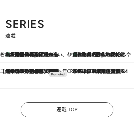
SERIES
連載
そおだよおこの関西おいしい、おやつ紀行
［大阪府箕面市］一皿一皿目の前で仕上げられる、料理を巧みに組み込んだアシェットデセールコース「ミチル アシェット デセール（Michiru assiette dessert）」
4 Hours Ago
47都道府県の手みやげ ひんやりスイーツで夏を満喫
【和歌山県】この夏絶対食べたい 冷やしておいしいおやつ3選 みかんがごろっと丸ごと入ったジュレ
4 Hours Ago
【CREA×星野リゾート】唯一無二。癒しと発見が待つ場所へ
2026.8.7
【トンボの足水浴】ヒノキの香りに包まれて涼感マックス！約13℃の湧水かけ流しを避暑地「星野温泉 トンボの湯」で体験
CREA'S CHOICE
2026.8.7
「立川にも歌舞伎があるんだよ」 片岡仁左衛門・市川中車ら豪華座組みで4年目の立川立飛歌舞伎へ
連載 TOP