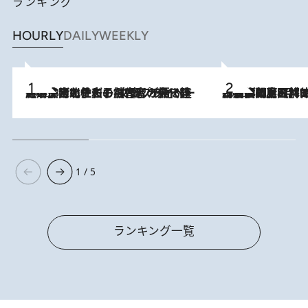
ランキング
HOURLY
DAILY
WEEKLY
2026.8.3
《「文士の子ども被害者の会」発足！》阿川佐和子（72）が語る遠藤周作に北杜夫、劇作家・矢代静一の子どもたちの“文豪プライベート事件簿”
2026.8.8
「最後に見られてよかった」上野動物園の東園パンダ舎が解体前に特別公開。8月16日まで延長されたパネル展と共に辿る“半世紀”のパンダ飼育《解体工事の図面あり》
1 / 5
ランキング一覧