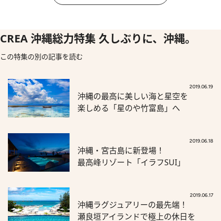
CREA 沖縄総力特集 久しぶりに、沖縄。
この特集の別の記事を読む
2019.06.19
沖縄の最高に美しい海と星空を
楽しめる「星のや竹富島」へ
2019.06.18
沖縄・宮古島に新登場！
最高峰リゾート「イラフSUI」
2019.06.17
沖縄ラグジュアリーの最先端！
瀬良垣アイランドで極上の休日を