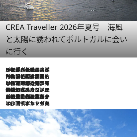
CREA Traveller 2026年夏号 海風
と太陽に誘われてポルトガルに会い
に行く
2026.8.8
リスボンの絶品スイーツ「パステル・デ・ナタ」とは？ポルトガル伝統の奥深い世界へ
2026.7.27
「私の祖国はポルトガル語です」国民的詩人フェルナンド・ペソアと、彼が愛した文学の街を歩く
2026.7.26
ポルトガル近海が育む極上の海の幸。キリリと冷えた白ワインと愉しむ、シーフード専門店の贅沢
2026.7.22
伝統の味をモダンに昇華。高感度な地元客が集う、リスボンの最旬ガストロノミー
2026.7.21
大航海時代の栄華から、震災、独裁、そして革命へ。ポルトガル・首都リスボンの石畳に刻まれた「歴史の光と影」
2026.7.13
エッセイ・ヤマザキマリ「慎ましくも美しき国 ポルトガル」