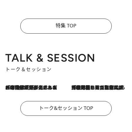
特集 TOP
TALK & SESSION
トーク＆セッション
2026.8.3
「今後値上げがあるとすれば…」「リスクがあるのは今年の冬」エネルギー専門家が語る、ホルムズ海峡封鎖が家庭にもたらす“ある心配”
2026.8.3
「住宅建てられない…」「サーチャージ料の高値が続いている」ホルムズ海峡封鎖による影響はいつまで続く？《エネルギー専門家に聞く“どうなる日本の暮らし”》
トーク&セッション TOP