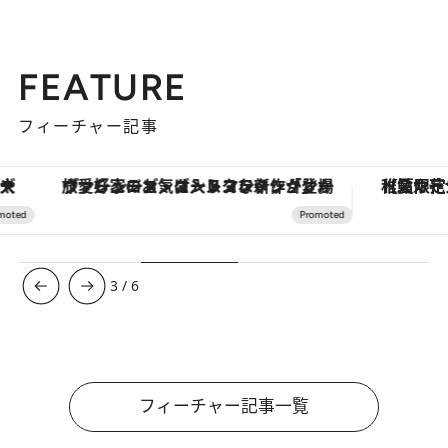
FEATURE
フィーチャー記事
ヴァシュロン・コンスタンタン「オーヴァーシーズ・オートマティック」。旅愛好家のお気に入りコレクションから、ジェンダーレスな新作が登場
【夏限定ディナーコース】旬を迎
3
/
6
フィーチャー記事一覧