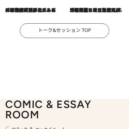
2026.8.3
「今後値上げがあるとすれば…」「リスクがあるのは今年の冬」エネルギー専門家が語る、ホルムズ海峡封鎖が家庭にもたらす“ある心配”
2026.8.3
「住宅建てられない…」「サーチャージ料の高値が続いている」ホルムズ海峡封鎖による影響はいつまで続く？《エネルギー専門家に聞く“どうなる日本の暮らし”》
トーク&セッション TOP
COMIC & ESSAY
ROOM