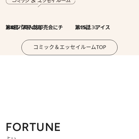
2026.7.30
第8回「同人誌即売会にチャレンジ その2」
2026.7.30
第15話 アイス
コミック＆エッセイルームTOP
FORTUNE