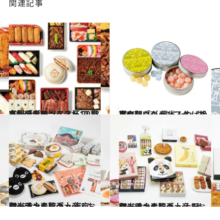
関連記事
2018.12.23
人気のお弁当ベスト10 東京駅「グランスタ杯 2018冬」発表！
グルメ
2017.12.3
東京駅「グランスタ」で買いたい！ 帰省みやげ絶品セレクション
グルメ
2018.8.9
ターミナル駅手土産＆お弁当ランキング ～東京駅・手土産篇～
グルメ
2018.8.7
ターミナル駅手土産＆お弁当ランキング ～上野駅・手土産篇～
グルメ