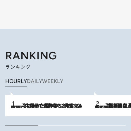
RANKING
ランキング
HOURLY
DAILY
WEEKLY
2026.8.5
【阿川佐和子さんの年とる力】なぜ70代で始めた趣味は“こんなに楽しい”のか？ ピアノ、俳句…スランプに陥っても続けられる“ある秘訣”とは
2026.8.5
【なぜ吉沢亮は「気配を消せる」のか？】興行収入208億の『国宝』を経て挑むミュージカル『ディア・エヴァン・ハンセン』。トップ俳優が舞台上でさらけ出した“孤独”とは