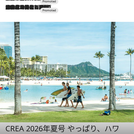
2026.7.10
NEW OPEN！【界 草津】名湯の地に誕生。趣の異なる2種の温泉と上州ならではの会席・蕎麦割烹など美食を味わう究極の癒やし旅
CREA 2026年夏号 やっぱり、ハワ