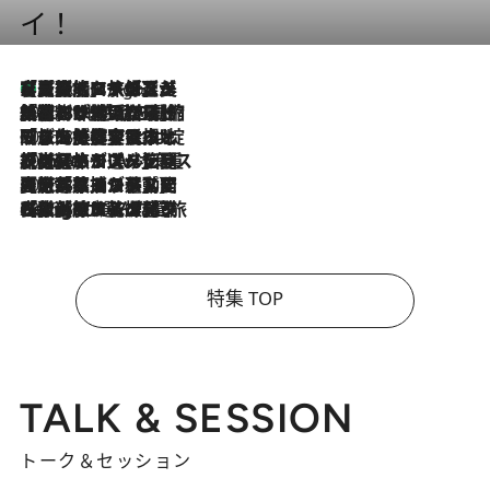
イ！
【厳選旅コスメ】「多機能アイテムがメイン！」旅好き美容エディターが選んだ夏旅ベストコスメを発表【Mサイズジップ】
5 Hours Ago
2026.8.6
「荷物が増えるほど旅ストレスは増す」美容ジャーナリストがたどり着いた最終結論。“化粧品を劇的に減らす”感動の凝縮美容とは
2026.8.6
「旅先には金髪ウィッグを持参」日本と同じメイクでは損してる!? 美容ジャーナリストが提案する“掟破りの旅美容”とは
2026.8.6
【厳選旅コスメ】「身軽さ＆UV対策重視！」ヘアアーティストshucoが選んだ夏旅ベストコスメを発表【Mサイズジップ】
2026.8.5
【厳選旅コスメ】国内をあちこち移動する河井菜摘が選んだ夏旅ベストコスメ発表！「リラックスアイテムはマスト」【Mサイズジップ】
2026.8.4
【厳選旅コスメ】「紫外線＆乾燥対策しながらメイク感も！」ヘア＆メイクGeorgeが選んだ夏旅ベストコスメを発表！【Mサイズジップ】
特集 TOP
TALK & SESSION
トーク＆セッション