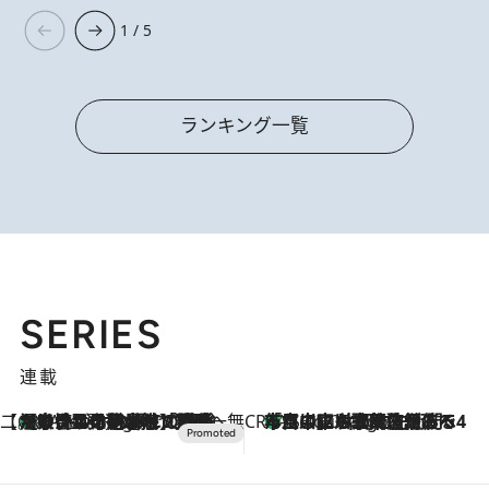
1 / 5
ランキング一覧
SERIES
連載
【CREA×星野リゾート】唯一無二。癒しと発見が待つ場所へ
【トンボの足水浴】ヒノキの香りに包まれて涼感マックス！約13℃の湧水かけ流しを避暑地「星野温泉 トンボの湯」で体験
3 Hours Ago
CREA'S CHOICE
「立川にも歌舞伎があるんだよ」 片岡仁左衛門・市川中車ら豪華座組みで4年目の立川立飛歌舞伎へ
5 Hours Ago