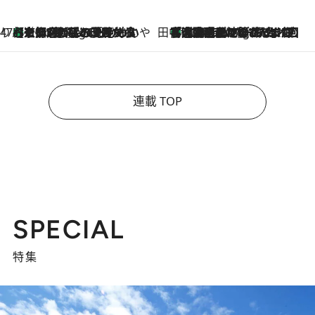
47都道府県の手みやげ ひんやりスイーツで夏を満喫
【京都府】この夏絶対食べたい 冷やしておいしいおやつ3選 ひと口目から心を掴む新緑のテリーヌ
5 Hours Ago
田中稲の勝手に再ブーム
「湘南乃風に憧れて」観客大盛上がりの“タオル回し”に、ラッパー顔負けの高速歌唱まで…さだまさし（74）のアグレッシブすぎる現在地
10 Hours Ago
連載 TOP
SPECIAL
特集