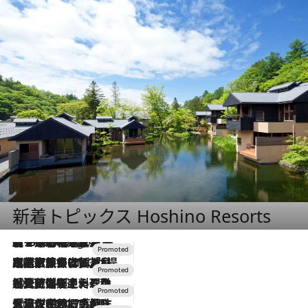
新着トピックス Hoshino Resorts
【トンボの足水浴】ヒノキの香りに包まれて涼感マックス！約13℃の湧水かけ流しを避暑地「星野温泉 トンボの湯」で体験
3 Hours Ago
2026.7.31
【ホテル帰省】という選択肢をOMOが提案。家族とほどよい距離を保つには「昼は実家、夜は気兼ねなくホテルで！」
2026.7.24
【夏限定ディナーコース】旬を迎える稚鮎や花ズッキーニなどをイタリア・トスカーナの郷土料理の手法で満喫！
2026.7.17
「土佐和ハーブかき氷」がOMO7高知に登場！生姜、山椒、大葉など目にも舌にも涼を呼ぶ郷土の味