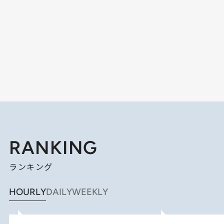
RANKING
ランキング
HOURLY
DAILY
WEEKLY