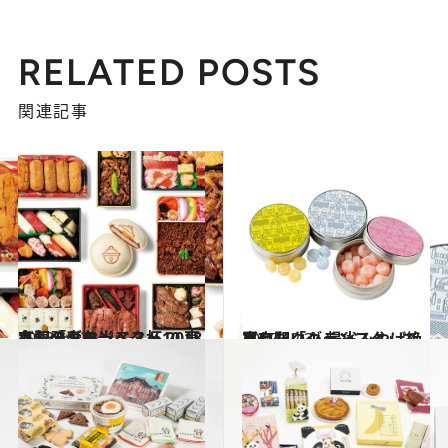
RELATED POSTS
関連記事
2018.12.23
人気のお弁当ベスト10 東京駅「グランスタ杯 2018冬」発表！
グルメ
2017.12.3
東京駅「グランスタ」で買いたい！ 帰省みやげ絶品セレクション
グルメ