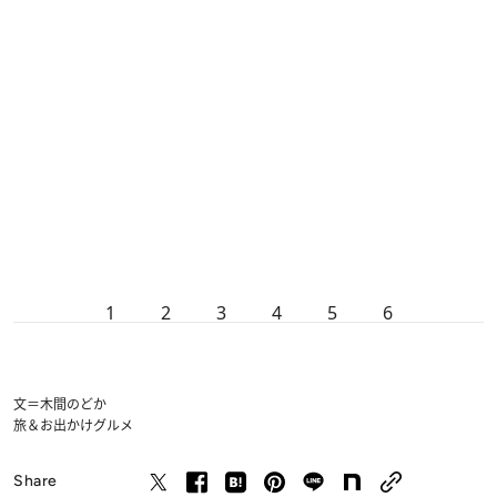
1
2
3
4
5
6
文＝木間のどか
旅＆お出かけ
グルメ
Share