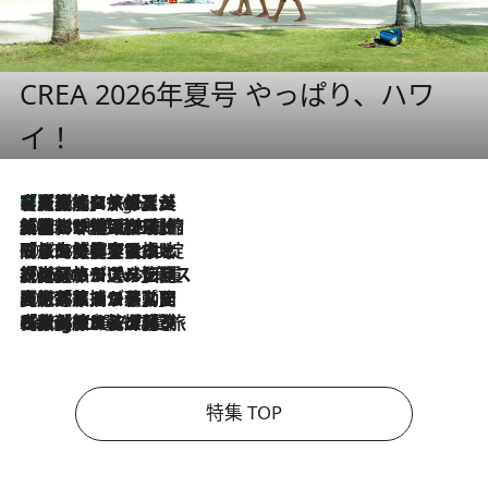
CREA 2026年夏号 やっぱり、ハワ
イ！
【厳選旅コスメ】「多機能アイテムがメイン！」旅好き美容エディターが選んだ夏旅ベストコスメを発表【Mサイズジップ】
5 Hours Ago
2026.8.6
「荷物が増えるほど旅ストレスは増す」美容ジャーナリストがたどり着いた最終結論。“化粧品を劇的に減らす”感動の凝縮美容とは
2026.8.6
「旅先には金髪ウィッグを持参」日本と同じメイクでは損してる!? 美容ジャーナリストが提案する“掟破りの旅美容”とは
2026.8.6
【厳選旅コスメ】「身軽さ＆UV対策重視！」ヘアアーティストshucoが選んだ夏旅ベストコスメを発表【Mサイズジップ】
2026.8.5
【厳選旅コスメ】国内をあちこち移動する河井菜摘が選んだ夏旅ベストコスメ発表！「リラックスアイテムはマスト」【Mサイズジップ】
2026.8.4
【厳選旅コスメ】「紫外線＆乾燥対策しながらメイク感も！」ヘア＆メイクGeorgeが選んだ夏旅ベストコスメを発表！【Mサイズジップ】
特集 TOP