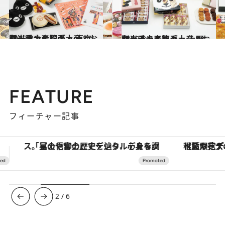
2018.8.9
ターミナル駅手土産＆お弁当ランキング ～東京駅・手土産篇～
グルメ
2018.8.7
ターミナル駅手土産＆お弁当ランキング ～上野駅・手土産篇～
グルメ
FEATURE
フィーチャー記事
【夏限定ディナーコース】旬を迎える稚鮎や花ズッキーニなどをイタリア・トスカーナの郷土料理の手法で満喫！
ヴァシュロン・コンスタンタン
3
/
6