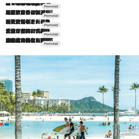
【トンボの足水浴】ヒノキの香りに包まれて涼感マックス！約13℃の湧水かけ流しを避暑地「星野温泉 トンボの湯」で体験
3 Hours Ago
2026.7.31
【ホテル帰省】という選択肢をOMOが提案。家族とほどよい距離を保つには「昼は実家、夜は気兼ねなくホテルで！」
2026.7.24
【夏限定ディナーコース】旬を迎える稚鮎や花ズッキーニなどをイタリア・トスカーナの郷土料理の手法で満喫！
2026.7.17
「土佐和ハーブかき氷」がOMO7高知に登場！生姜、山椒、大葉など目にも舌にも涼を呼ぶ郷土の味
2026.7.10
NEW OPEN！【界 草津】名湯の地に誕生。趣の異なる2種の温泉と上州ならではの会席・蕎麦割烹など美食を味わう究極の癒やし旅