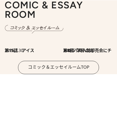
COMIC & ESSAY
ROOM
2026.7.30
第15話 アイス
2026.7.30
第8回「同人誌即売会にチャレンジ その2」
コミック＆エッセイルームTOP