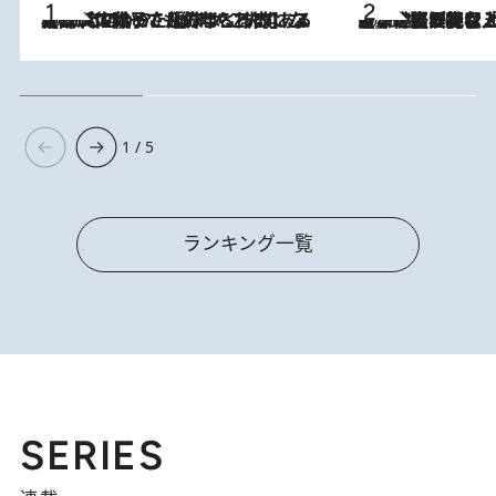
2026.8.5
【阿川佐和子さんの年とる力】なぜ70代で始めた趣味は“こんなに楽しい”のか？ ピアノ、俳句…スランプに陥っても続けられる“ある秘訣”とは
2026.8.5
【なぜ吉沢亮は「気配を消せる」のか？】興行収入208億の『国宝』を経て挑むミュージカル『ディア・エヴァン・ハンセン』。トップ俳優が舞台上でさらけ出した“孤独”とは
1 / 5
ランキング一覧
SERIES