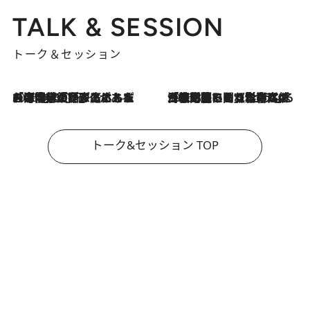
TALK & SESSION
トーク＆セッション
2026.8.3
「今後値上げがあるとすれば…」「リスクがあるのは今年の冬」エネルギー専門家が語る、ホルムズ海峡封鎖が家庭にもたらす“ある心配”
2026.8.3
「住宅建てられない…」「サーチャージ料の高値が続いている」ホルムズ海峡封鎖による影響はいつまで続く？《エネルギー専門家に聞く“どうなる日本の暮らし”》
トーク&セッション TOP