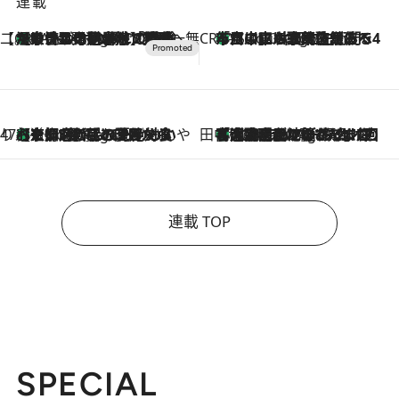
連載
【CREA×星野リゾート】唯一無二。癒しと発見が待つ場所へ
【トンボの足水浴】ヒノキの香りに包まれて涼感マックス！約13℃の湧水かけ流しを避暑地「星野温泉 トンボの湯」で体験
3 Hours Ago
CREA'S CHOICE
「立川にも歌舞伎があるんだよ」 片岡仁左衛門・市川中車ら豪華座組みで4年目の立川立飛歌舞伎へ
5 Hours Ago
47都道府県の手みやげ ひんやりスイーツで夏を満喫
【京都府】この夏絶対食べたい 冷やしておいしいおやつ3選 ひと口目から心を掴む新緑のテリーヌ
5 Hours Ago
田中稲の勝手に再ブーム
「湘南乃風に憧れて」観客大盛上がりの“タオル回し”に、ラッパー顔負けの高速歌唱まで…さだまさし（74）のアグレッシブすぎる現在地
10 Hours Ago
連載 TOP
SPECIAL