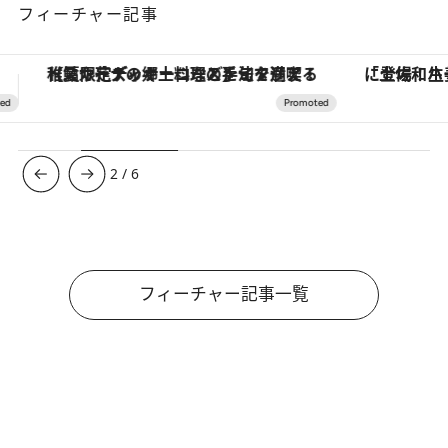
フィーチャー記事
「土佐和ハーブかき氷」がOMO7高知に登場！生姜、山椒、大葉など目にも舌にも涼を呼ぶ郷土の味
3
/
6
フィーチャー記事一覧