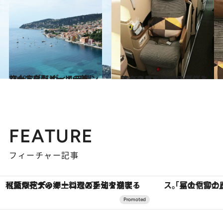
2018.7.14
コートダジュールの美しく小さな町 ヴィルフランシュ・シュル・メール
旅＆お出かけ
2016.1.11
エコノミーなのにビジネスクラスへ!? アップグレードされるための条件とは？
旅＆お出かけ
FEATURE
フィーチャー記事
「星のや富士」でデジタルデトックス。冨士信仰の歴史を辿り、心身を調える。
ヴァシュロン・コンスタンタン