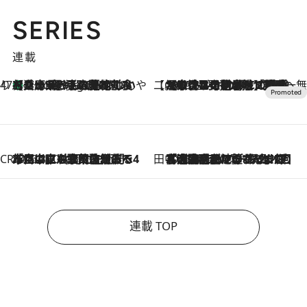
SERIES
連載
47都道府県の手みやげ ひんやりスイーツで夏を満喫
【兵庫県】この夏絶対食べたい 冷やしておいしいおやつ3選 淡路島の恵みをジェラートに集約
7 Hours Ago
【CREA×星野リゾート】唯一無二。癒しと発見が待つ場所へ
2026.8.7
【トンボの足水浴】ヒノキの香りに包まれて涼感マックス！約13℃の湧水かけ流しを避暑地「星野温泉 トンボの湯」で体験
CREA'S CHOICE
2026.8.7
「立川にも歌舞伎があるんだよ」 片岡仁左衛門・市川中車ら豪華座組みで4年目の立川立飛歌舞伎へ
田中稲の勝手に再ブーム
2026.8.7
「湘南乃風に憧れて」観客大盛上がりの“タオル回し”に、ラッパー顔負けの高速歌唱まで…さだまさし（74）のアグレッシブすぎる現在地
連載 TOP