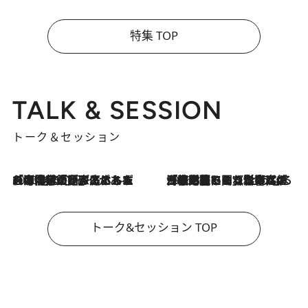
特集 TOP
TALK & SESSION
トーク＆セッション
2026.8.3
「今後値上げがあるとすれば…」「リスクがあるのは今年の冬」エネルギー専門家が語る、ホルムズ海峡封鎖が家庭にもたらす“ある心配”
2026.8.3
「住宅建てられない…」「サーチャージ料の高値が続いている」ホルムズ海峡封鎖による影響はいつまで続く？《エネルギー専門家に聞く“どうなる日本の暮らし”》
トーク&セッション TOP