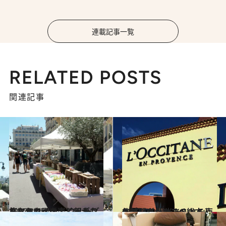
連載記事一覧
RELATED POSTS
関連記事
2017.8.25
バルセロナを出て起きたらマルセイユ！ クルーズ旅ならではの楽しみがここに
旅＆お出かけ
2015.4.14
あのロクシタンの総本山も訪問！ 陽光あふれる南仏プロヴァンスへ
旅＆お出かけ