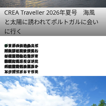
CREA Traveller 2026年夏号 海風
と太陽に誘われてポルトガルに会い
に行く
リスボンの絶品スイーツ「パステル・デ・ナタ」とは？ポルトガル伝統の奥深い世界へ
7 Hours Ago
2026.7.27
「私の祖国はポルトガル語です」国民的詩人フェルナンド・ペソアと、彼が愛した文学の街を歩く
2026.7.26
ポルトガル近海が育む極上の海の幸。キリリと冷えた白ワインと愉しむ、シーフード専門店の贅沢
2026.7.22
伝統の味をモダンに昇華。高感度な地元客が集う、リスボンの最旬ガストロノミー
2026.7.21
大航海時代の栄華から、震災、独裁、そして革命へ。ポルトガル・首都リスボンの石畳に刻まれた「歴史の光と影」
2026.7.13
エッセイ・ヤマザキマリ「慎ましくも美しき国 ポルトガル」