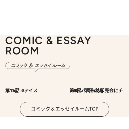
COMIC & ESSAY
ROOM
2026.7.30
第15話 アイス
2026.7.30
第8回「同人誌即売会にチャレンジ その2」
コミック＆エッセイルームTOP