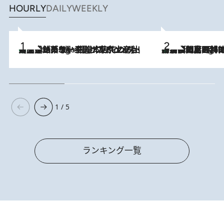
HOURLY
DAILY
WEEKLY
【間違いのない王道・東京土産】資生堂パーラー 銀座本店でのみ出会える銘菓5選《極上プディング・濃厚チーズケーキ・ボンボンショコラほか》
7 Hours Ago
「最後に見られてよかった」上野動物園の東園パンダ舎が解体前に特別公開。8月16日まで延長されたパネル展と共に辿る“半世紀”のパンダ飼育《解体工事の図面あり》
7 Hours Ago
1 / 5
ランキング一覧