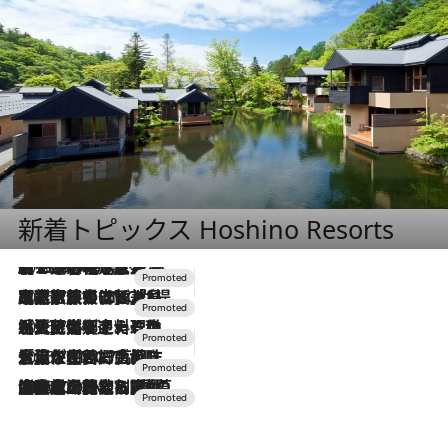
新着トピックス Hoshino Resorts
2026.8.7
【トンボの足水浴】ヒノキの香りに包まれて涼感マックス！約13℃の湧水かけ流しを避暑地「星野温泉 トンボの湯」で体験
2026.7.31
【ホテル帰省】という選択肢をOMOが提案。家族とほどよい距離を保つには「昼は実家、夜は気兼ねなくホテルで！」
2026.7.24
【夏限定ディナーコース】旬を迎える稚鮎や花ズッキーニなどをイタリア・トスカーナの郷土料理の手法で満喫！
2026.7.17
「土佐和ハーブかき氷」がOMO7高知に登場！生姜、山椒、大葉など目にも舌にも涼を呼ぶ郷土の味
2026.7.10
NEW OPEN！【界 草津】名湯の地に誕生。趣の異なる2種の温泉と上州ならではの会席・蕎麦割烹など美食を味わう究極の癒やし旅