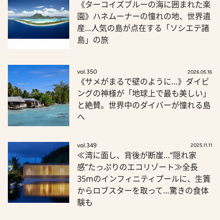
《ターコイズブルーの海に囲まれた楽
園》ハネムーナーの憧れの地、世界遺
産…人気の島が点在する「ソシエテ諸
島」の旅
vol.350
2026.05.16
《サメがまるで壁のように…》ダイビ
ングの神様が「地球上で最も美しい」
と絶賛。世界中のダイバーが憧れる島
へ
vol.349
2025.11.11
≪湾に面し、背後が断崖…“隠れ家
感”たっぷりのエコリゾート≫全長
35mのインフィニティプールに、生簀
からロブスターを取って…驚きの食体
験も