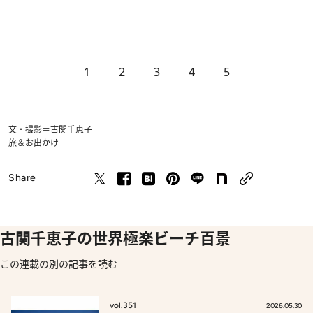
1
2
3
4
5
文・撮影＝古関千恵子
旅＆お出かけ
Share
古関千恵子の世界極楽ビーチ百景
この連載の別の記事を読む
vol.351
2026.05.30