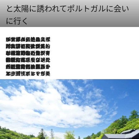
と太陽に誘われてポルトガルに会い
に行く
2026.8.8
リスボンの絶品スイーツ「パステル・デ・ナタ」とは？ポルトガル伝統の奥深い世界へ
2026.7.27
「私の祖国はポルトガル語です」国民的詩人フェルナンド・ペソアと、彼が愛した文学の街を歩く
2026.7.26
ポルトガル近海が育む極上の海の幸。キリリと冷えた白ワインと愉しむ、シーフード専門店の贅沢
2026.7.22
伝統の味をモダンに昇華。高感度な地元客が集う、リスボンの最旬ガストロノミー
2026.7.21
大航海時代の栄華から、震災、独裁、そして革命へ。ポルトガル・首都リスボンの石畳に刻まれた「歴史の光と影」
2026.7.13
エッセイ・ヤマザキマリ「慎ましくも美しき国 ポルトガル」