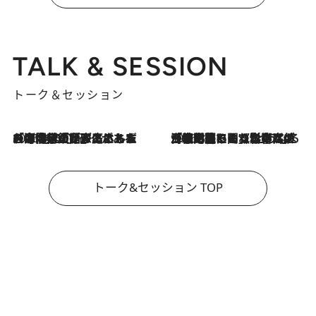
TALK & SESSION
トーク＆セッション
2026.8.3
「今後値上げがあるとすれば…」「リスクがあるのは今年の冬」エネルギー専門家が語る、ホルムズ海峡封鎖が家庭にもたらす“ある心配”
2026.8.3
「住宅建てられない…」「サーチャージ料の高値が続いている」ホルムズ海峡封鎖による影響はいつまで続く？《エネルギー専門家に聞く“どうなる日本の暮らし”》
トーク&セッション TOP