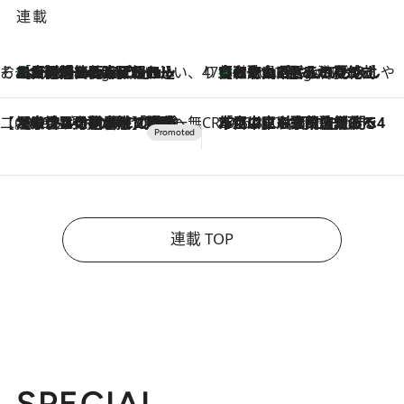
連載
そおだよおこの関西おいしい、おやつ紀行
［大阪府箕面市］一皿一皿目の前で仕上げられる、料理を巧みに組み込んだアシェットデセールコース「ミチル アシェット デセール（Michiru assiette dessert）」
9 Hours Ago
47都道府県の手みやげ ひんやりスイーツで夏を満喫
【和歌山県】この夏絶対食べたい 冷やしておいしいおやつ3選 みかんがごろっと丸ごと入ったジュレ
9 Hours Ago
【CREA×星野リゾート】唯一無二。癒しと発見が待つ場所へ
2026.8.7
【トンボの足水浴】ヒノキの香りに包まれて涼感マックス！約13℃の湧水かけ流しを避暑地「星野温泉 トンボの湯」で体験
CREA'S CHOICE
2026.8.7
「立川にも歌舞伎があるんだよ」 片岡仁左衛門・市川中車ら豪華座組みで4年目の立川立飛歌舞伎へ
連載 TOP
SPECIAL