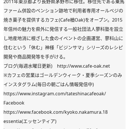
2011年東京都より長野県茅野市に移住。移住先である乗馬
ファーム併設のペンション跡地で利用者専用オールベジの
焼き菓子を提供するカフェ(Cafe楢Oak)をオープン。2015
年信州の魅力を県外に発信する一般社団法人蓼科塾を設立
し地産地消に根ざした食のイベントの企画運営、蓼科山に
住むという「休む」神様「ビジンサマ」シリーズのレシピ
開発や商品開発等を手がける。
ブログ(毎週水曜日更新)
http://www.cafe-oak.net
※カフェの営業はゴールデンウィーク・夏季シーズンのみ
インスタグラム(毎日の朝ごはん情報発信中)
https://www.instagram.com/tateshinacafeoak/
Facebook
https://www.facebook.com/kyoko.nakamura.18
essentia(エッセンティア)