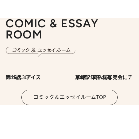
COMIC & ESSAY
ROOM
2026.7.30
第15話 アイス
2026.7.30
第8回「同人誌即売会にチャレンジ その2」
コミック＆エッセイルームTOP