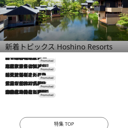
新着トピックス Hoshino Resorts
2026.8.7
【トンボの足水浴】ヒノキの香りに包まれて涼感マックス！約13℃の湧水かけ流しを避暑地「星野温泉 トンボの湯」で体験
2026.7.31
【ホテル帰省】という選択肢をOMOが提案。家族とほどよい距離を保つには「昼は実家、夜は気兼ねなくホテルで！」
2026.7.24
【夏限定ディナーコース】旬を迎える稚鮎や花ズッキーニなどをイタリア・トスカーナの郷土料理の手法で満喫！
2026.7.17
「土佐和ハーブかき氷」がOMO7高知に登場！生姜、山椒、大葉など目にも舌にも涼を呼ぶ郷土の味
2026.7.10
NEW OPEN！【界 草津】名湯の地に誕生。趣の異なる2種の温泉と上州ならではの会席・蕎麦割烹など美食を味わう究極の癒やし旅
特集 TOP