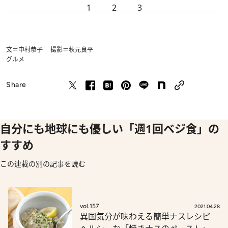
1
2
3
文＝中村恭子 撮影＝秋元良平
グルメ
Share
自分にも地球にも優しい「週1回ベジ食」の
すすめ
この連載の別の記事を読む
vol.157
2021.04.28
異国気分が味わえる簡単ナスレシピ