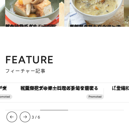
2016.9.20
秋の味覚「きのこ」の旨みを味わう 忙しい平日にもう一品のヘルシーレシピ
グルメ
2017.10.26
乳製品オフ＆グルテンフリーがうれしい とろ～り美味なクリームシチューレシピ
グルメ
FEATURE
フィーチャー記事
【夏限定ディナーコース】旬を迎える稚鮎や花ズッキーニなどをイタリア・トスカーナの郷土料理の手法で満喫！
3
/
6