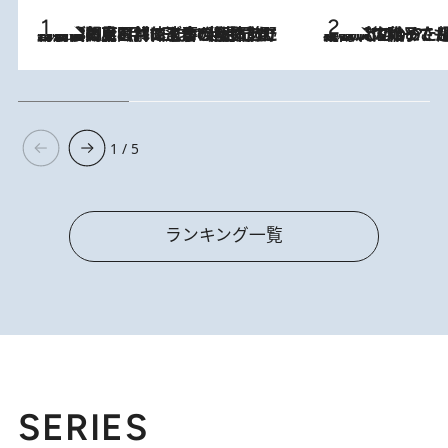
2026.8.8
「最後に見られてよかった」上野動物園の東園パンダ舎が解体前に特別公開。8月16日まで延長されたパネル展と共に辿る“半世紀”のパンダ飼育《解体工事の図面あり》
2026.8.5
【阿川佐和子さんの年とる力】なぜ70代で始めた趣味は“こんなに楽しい”のか？ ピアノ、俳句…スランプに陥っても続けられる“ある秘訣”とは
1 / 5
ランキング一覧
SERIES