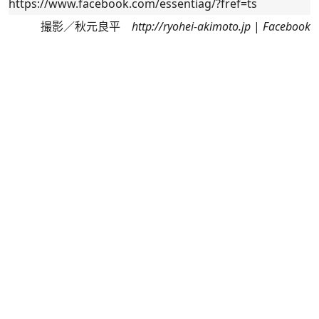
https://www.facebook.com/essentiag/?fref=ts
撮影／秋元良平
http://ryohei-akimoto.jp
|
Facebook