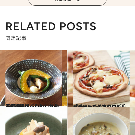
RELATED POSTS
関連記事
2018.9.4
万能調味料「和のたれベース」で作る ほくほく秋野菜の揚げびたし
グルメ
2013.11.26
ベジチーズが味の決め手 「きのこ」のマクロビレシピ
グルメ