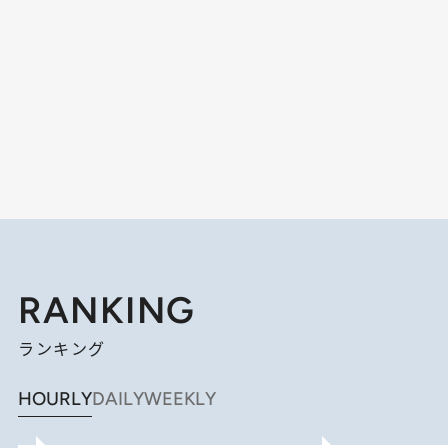
RANKING
ランキング
HOURLY
DAILY
WEEKLY