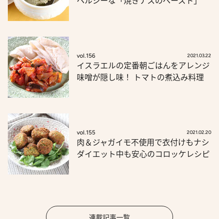
ヘルシーな「焼きナスのペースト」
vol.156
2021.03.22
イスラエルの定番朝ごはんをアレンジ
味噌が隠し味！ トマトの煮込み料理
vol.155
2021.02.20
肉＆ジャガイモ不使用で衣付けもナシ
ダイエット中も安心のコロッケレシピ
連載記事一覧