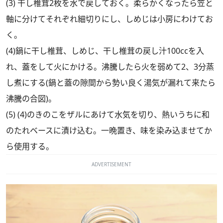
(3) 干し椎茸2枚を水で戻しておく。柔らかくなったら笠と
軸に分けてそれぞれ細切りにし、しめじは小房にわけてお
く。
(4)鍋に干し椎茸、しめじ、干し椎茸の戻し汁100ccを入
れ、蓋をして火にかける。沸騰したら火を弱めて2、3分蒸
し煮にする(鍋と蓋の隙間から勢い良く湯気が漏れて来たら
沸騰の合図)。
(5) (4)のきのこをザルにあけて水気を切り、熱いうちに和
のたれベースに漬け込む。一晩置き、味を染み込ませてか
ら使用する。
ADVERTISEMENT