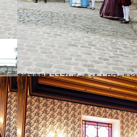
2015.5.12
古城で中世風コスプレパーティも！ ロワールとパリでわがまま成就の旅
旅＆お出かけ