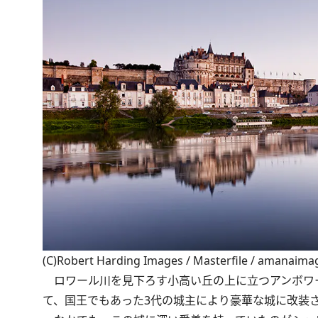
(C)Robert Harding Images / Masterfile / amanaima
ロワール川を見下ろす小高い丘の上に立つアンボワー
て、国王でもあった3代の城主により豪華な城に改装