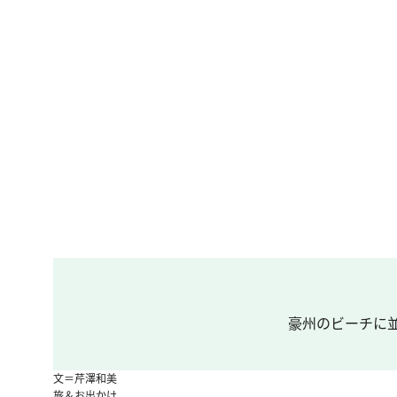
豪州のビーチに並
文＝芹澤和美
旅＆お出かけ