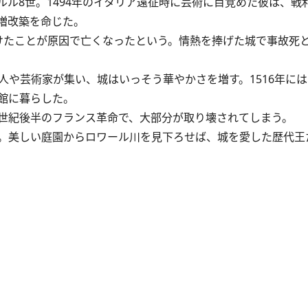
ル8世。1494年のイタリア遠征時に芸術に目覚めた彼は、戦
増改築を命じた。
たことが原因で亡くなったという。情熱を捧げた城で事故死
や芸術家が集い、城はいっそう華やかさを増す。1516年に
館に暮らした。
世紀後半のフランス革命で、大部分が取り壊されてしまう。
。美しい庭園からロワール川を見下ろせば、城を愛した歴代王