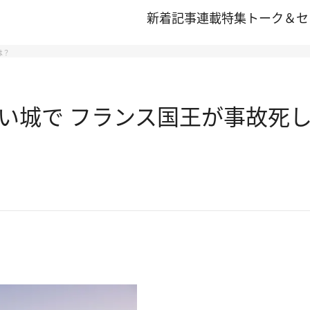
新着記事
連載
特集
トーク＆セ
は？
い城で フランス国王が事故死