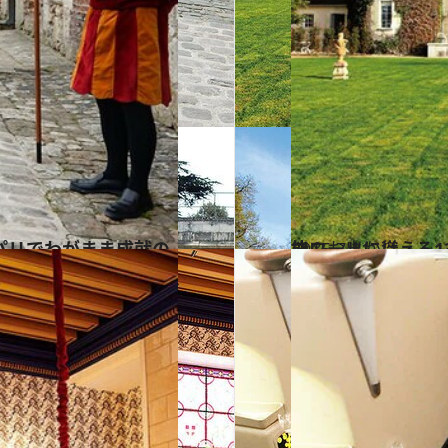
2015.7.21
ロワールに聳える13世紀の古城で 1ツ星シェフの供する旬の美食を堪能
旅＆お出かけ