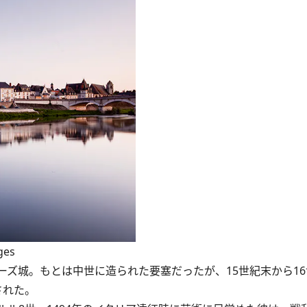
ges
ズ城。もとは中世に造られた要塞だったが、15世紀末から16
された。