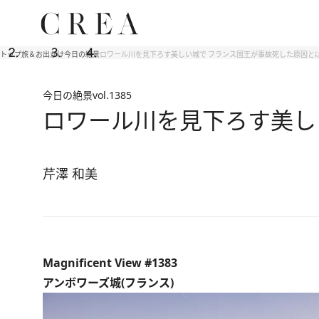
トップ
旅＆お出かけ
今日の絶景
ロワール川を見下ろす美しい城で フランス国王が事故死した原因と
今日の絶景
vol.1385
ロワール川を見下ろす美し
芹澤 和美
Magnificent View #1383
アンボワーズ城(フランス)