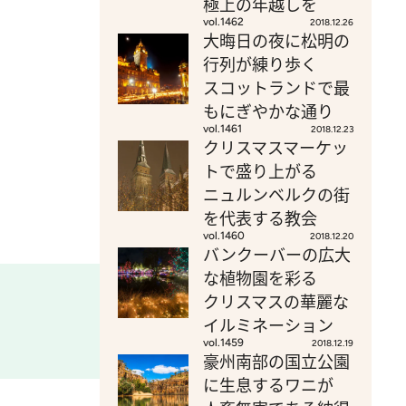
極上の年越しを
vol.1462
2018.12.26
大晦日の夜に松明の
行列が練り歩く
スコットランドで最
もにぎやかな通り
vol.1461
2018.12.23
クリスマスマーケッ
トで盛り上がる
ニュルンベルクの街
を代表する教会
vol.1460
2018.12.20
バンクーバーの広大
な植物園を彩る
クリスマスの華麗な
イルミネーション
vol.1459
2018.12.19
豪州南部の国立公園
に生息するワニが