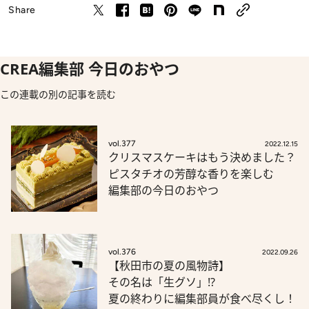
Share
CREA編集部 今日のおやつ
この連載の別の記事を読む
vol.377
2022.12.15
クリスマスケーキはもう決めました？
ピスタチオの芳醇な香りを楽しむ
編集部の今日のおやつ
vol.376
2022.09.26
【秋田市の夏の風物詩】
その名は「生グソ」!?
夏の終わりに編集部員が食べ尽くし！