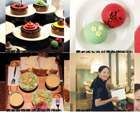
2017.10.22
「ブボ バルセロナ」の初クリスマス！ 大人の聖夜を彩る7種のケーキが登場
グルメ
2017.9.23
スペイン・バスク発の3ツ星レストラン オープン記念のチョコが素敵すぎる！
グルメ
2017.4.30
あまりのボリュームに森きみも驚愕 東銀座名物の巨大サンドイッチとは？
グルメ
2017.5.5
パン好きの森きみが銀座で大興奮！ 食パンの食べ比べができる専門店へ
グルメ