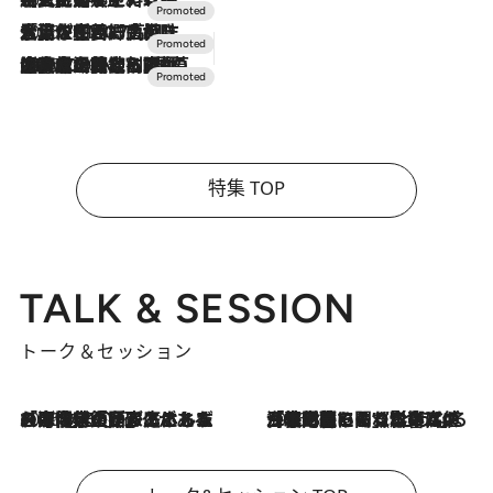
2026.7.17
「土佐和ハーブかき氷」がOMO7高知に登場！生姜、山椒、大葉など目にも舌にも涼を呼ぶ郷土の味
2026.7.10
NEW OPEN！【界 草津】名湯の地に誕生。趣の異なる2種の温泉と上州ならではの会席・蕎麦割烹など美食を味わう究極の癒やし旅
特集 TOP
TALK & SESSION
トーク＆セッション
2026.8.3
「今後値上げがあるとすれば…」「リスクがあるのは今年の冬」エネルギー専門家が語る、ホルムズ海峡封鎖が家庭にもたらす“ある心配”
2026.8.3
「住宅建てられない…」「サーチャージ料の高値が続いている」ホルムズ海峡封鎖による影響はいつまで続く？《エネルギー専門家に聞く“どうなる日本の暮らし”》