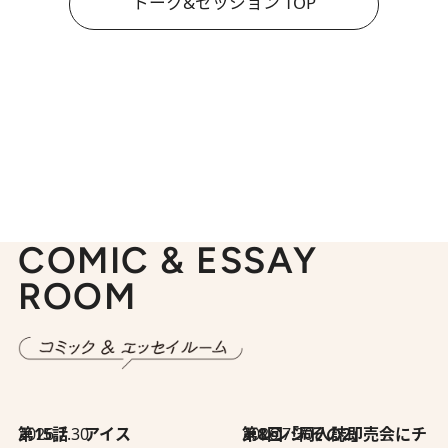
トーク&セッション TOP
COMIC & ESSAY
ROOM
2026.7.30
第15話 アイス
2026.7.30
第8回「同人誌即売会にチャレンジ その2」