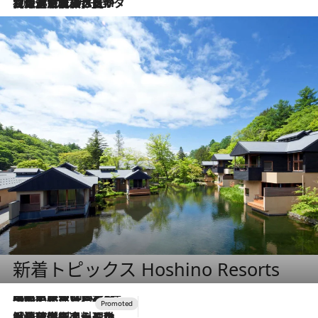
2026.8.3
【厳選旅コスメ】「保湿もタイパ重視！」“サウナ好き”タレント清水みさとが愛用する夏旅ベストコスメを発表！【Mサイズジップ】
新着トピックス Hoshino Resorts
2026.7.31
【ホテル帰省】という選択肢をOMOが提案。家族とほどよい距離を保つには「昼は実家、夜は気兼ねなくホテルで！」
2026.7.24
【夏限定ディナーコース】旬を迎える稚鮎や花ズッキーニなどをイタリア・トスカーナの郷土料理の手法で満喫！