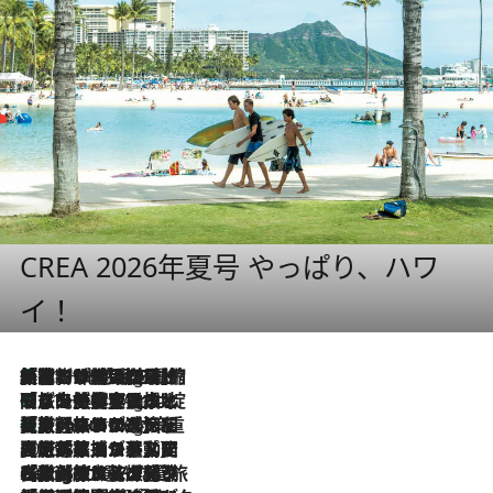
CREA 2026年夏号 やっぱり、ハワ
イ！
「荷物が増えるほど旅ストレスは増す」美容ジャーナリストがたどり着いた最終結論。“化粧品を劇的に減らす”感動の凝縮美容とは
11 Hours Ago
「旅先には金髪ウィッグを持参」日本と同じメイクでは損してる!? 美容ジャーナリストが提案する“掟破りの旅美容”とは
11 Hours Ago
【厳選旅コスメ】「身軽さ＆UV対策重視！」ヘアアーティストshucoが選んだ夏旅ベストコスメを発表【Mサイズジップ】
11 Hours Ago
2026.8.5
【厳選旅コスメ】国内をあちこち移動する河井菜摘が選んだ夏旅ベストコスメ発表！「リラックスアイテムはマスト」【Mサイズジップ】
2026.8.4
【厳選旅コスメ】「紫外線＆乾燥対策しながらメイク感も！」ヘア＆メイクGeorgeが選んだ夏旅ベストコスメを発表！【Mサイズジップ】