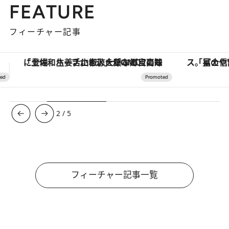
FEATURE
フィーチャー記事
「星のや富士」でデジタルデトックス。冨士信仰の歴史を辿り、心身を調える。
ヴァシュロン・コンスタンタン
3
/
5
フィーチャー記事一覧