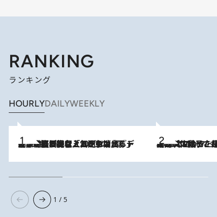
RANKING
ランキング
HOURLY
DAILY
WEEKLY
2026.8.5
【なぜ吉沢亮は「気配を消せる」のか？】興行収入208億の『国宝』を経て挑むミュージカル『ディア・エヴァン・ハンセン』。トップ俳優が舞台上でさらけ出した“孤独”とは
2026.8.5
【阿川佐和子さんの年とる力】なぜ70代で始めた趣味は“こんなに楽しい”のか？ ピアノ、俳句…スランプに陥っても続けられる“ある秘訣”とは
1 / 5