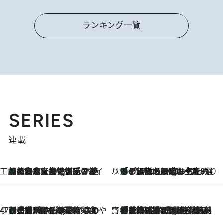
ランキング一覧
SERIES
連載
工藤まやのおもてなしハワイ
【ハワイ土産】ローカルの絶大な支持で復活！ 絶品の幻クッキー《元ファンの日本人女性が受け継いだ名店》
11 Hours Ago
ハワイ賢者 リサのお気に入りリスト
あの伝説の限定トートも！ リニューアルした「ディーン＆デルーカ ハワイ」で必須のお土産8選
11 Hours Ago
47都道府県の手みやげ ひんやりスイーツで夏を満喫
【三重県】この夏絶対食べたい 冷やしておいしいおやつ3選 お餅×アイスの新感覚スイーツ
11 Hours Ago
齋藤 薫 美容脳ルネサンス
「荷物が増えるほど旅ストレスは増す」美容ジャーナリストがたどり着いた最終結論。“化粧品を劇的に減らす”感動の凝縮美容とは
11 Hours Ago