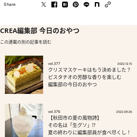
Share
CREA編集部 今日のおやつ
この連載の別の記事を読む
vol.377
2022.12.15
クリスマスケーキはもう決めました？
ピスタチオの芳醇な香りを楽しむ
編集部の今日のおやつ
vol.376
2022.09.26
【秋田市の夏の風物詩】
その名は「生グソ」!?
夏の終わりに編集部員が食べ尽くし！