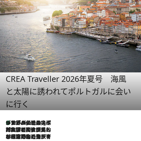
CREA Traveller 2026年夏号 海風
と太陽に誘われてポルトガルに会い
に行く
リスボンの絶品スイーツ「パステル・デ・ナタ」とは？ポルトガル伝統の奥深い世界へ
46 Minutes Ago
2026.7.27
「私の祖国はポルトガル語です」国民的詩人フェルナンド・ペソアと、彼が愛した文学の街を歩く
2026.7.26
ポルトガル近海が育む極上の海の幸。キリリと冷えた白ワインと愉しむ、シーフード専門店の贅沢