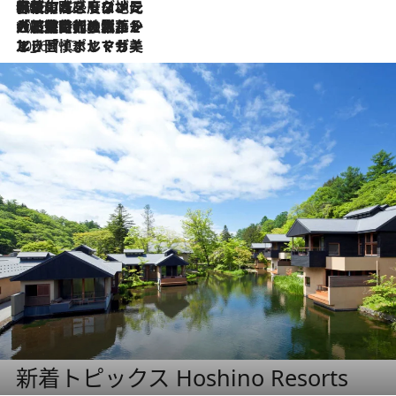
2026.7.22
伝統の味をモダンに昇華。高感度な地元客が集う、リスボンの最旬ガストロノミー
2026.7.21
大航海時代の栄華から、震災、独裁、そして革命へ。ポルトガル・首都リスボンの石畳に刻まれた「歴史の光と影」
2026.7.13
エッセイ・ヤマザキマリ「慎ましくも美しき国 ポルトガル」
新着トピックス Hoshino Resorts