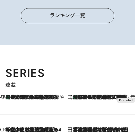
ランキング一覧
SERIES
連載
47都道府県の手みやげ ひんやりスイーツで夏を満喫
【兵庫県】この夏絶対食べたい 冷やしておいしいおやつ3選 淡路島の恵みをジェラートに集約
46 Minutes Ago
【CREA×星野リゾート】唯一無二。癒しと発見が待つ場所へ
【トンボの足水浴】ヒノキの香りに包まれて涼感マックス！約13℃の湧水かけ流しを避暑地「星野温泉 トンボの湯」で体験
2026.8.7
CREA'S CHOICE
2026.8.7
「立川にも歌舞伎があるんだよ」 片岡仁左衛門・市川中車ら豪華座組みで4年目の立川立飛歌舞伎へ
田中稲の勝手に再ブーム
2026.8.7
「湘南乃風に憧れて」観客大盛上がりの“タオル回し”に、ラッパー顔負けの高速歌唱まで…さだまさし（74）のアグレッシブすぎる現在地