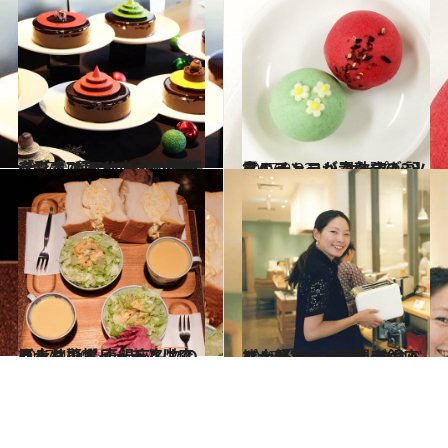
2017.10.22
「ブボ バルセロナ」の初クリスマス！ 大人の聖夜を彩る7種のケーキが登場
グルメ
2017.9.23
スペイン・バスク発の3ツ星レストラン オープン記念のチョコが素敵すぎる！
グルメ
2017.4.30
あまりのボリュームに森きみも驚愕 東銀座名物の巨大サンドイッチとは？
グルメ
2017.5.5
パン好きの森きみが銀座で大興奮！ 食パンの食べ比べができる専門店へ
グルメ