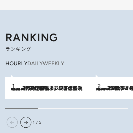
RANKING
ランキング
HOURLY
DAILY
WEEKLY
2026.8.7
「湘南乃風に憧れて」観客大盛上がりの“タオル回し”に、ラッパー顔負けの高速歌唱まで…さだまさし（74）のアグレッシブすぎる現在地
2026.8.5
【阿川佐和子さんの年とる力】なぜ70代で始めた趣味は“こんなに楽しい”のか？ ピアノ、俳句…スランプに陥っても続けられる“ある秘訣”とは
1 / 5