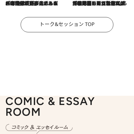
2026.8.3
「今後値上げがあるとすれば…」「リスクがあるのは今年の冬」エネルギー専門家が語る、ホルムズ海峡封鎖が家庭にもたらす“ある心配”
2026.8.3
「住宅建てられない…」「サーチャージ料の高値が続いている」ホルムズ海峡封鎖による影響はいつまで続く？《エネルギー専門家に聞く“どうなる日本の暮らし”》
トーク&セッション TOP
COMIC & ESSAY
ROOM