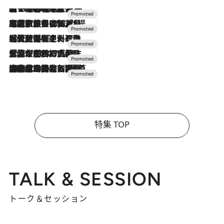
【トンボの足水浴】ヒノキの香りに包まれて涼感マックス！約13℃の湧水かけ流しを避暑地「星野温泉 トンボの湯」で体験
2026.8.7
2026.7.31
【ホテル帰省】という選択肢をOMOが提案。家族とほどよい距離を保つには「昼は実家、夜は気兼ねなくホテルで！」
2026.7.24
【夏限定ディナーコース】旬を迎える稚鮎や花ズッキーニなどをイタリア・トスカーナの郷土料理の手法で満喫！
2026.7.17
「土佐和ハーブかき氷」がOMO7高知に登場！生姜、山椒、大葉など目にも舌にも涼を呼ぶ郷土の味
2026.7.10
NEW OPEN！【界 草津】名湯の地に誕生。趣の異なる2種の温泉と上州ならではの会席・蕎麦割烹など美食を味わう究極の癒やし旅
特集 TOP
TALK & SESSION
トーク＆セッション