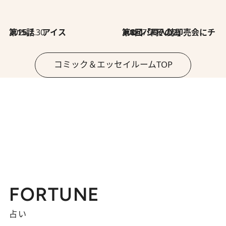
2026.7.30
第15話 アイス
2026.7.30
第8回「同人誌即売会にチャレンジ その2」
コミック＆エッセイルームTOP
FORTUNE
占い