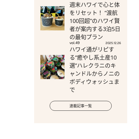
週末ハワイで心と体
をリセット！ “渡航
100回超”のハワイ賢
者が案内する3泊5日
の最旬プラン
vol.49
2025.12.26
ハワイ通がリピす
る“癒やし系土産10
選”ハレクラニのキ
ャンドルからノニの
ボディウォッシュま
で
連載記事一覧