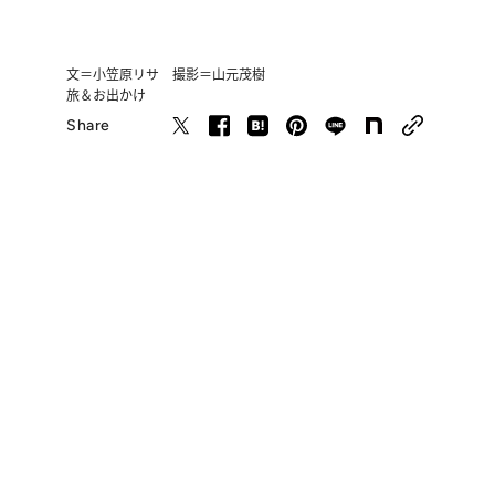
文＝小笠原リサ 撮影＝山元茂樹
旅＆お出かけ
Share