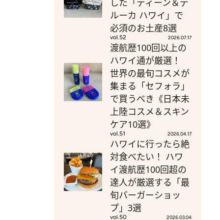
した「ディーン＆デ
ルーカ ハワイ」で
必須のお土産8選
vol.52
2026.07.17
渡航歴100回以上の
ハワイ通が厳選！
世界の最旬コスメが
集まる「セフォラ」
で買うべき《日本未
上陸コスメ＆スキン
ケア10選》
vol.51
2026.04.17
ハワイに行ったら絶
対食べたい！ ハワ
イ渡航歴100回超の
達人が厳選する「最
旬バーガーショッ
プ」3選
vol.50
2026.03.04