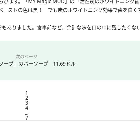
ます。「MY Magic MUD」の「活性炭のホワイトニング
r Whitening)」のペーストの色は黒！ でも炭のホワイトニング効果で歯
粉もありました。食事前など、余計な味を口の中に残したくな
次のページ
ソープ」のバーソープ 11.69ドル
1
2
3
4
...
7