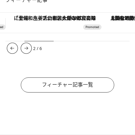
フィーチャー記事
【銀座で出合う最旬美容】美髪ケアや上質な眠り…セルフケアのアップデートから、特別な名入れギフトまで。大人のための「ReFa GINZA」クルーズ
【夏限定ディナーコース】旬を迎
3
/
6
フィーチャー記事一覧