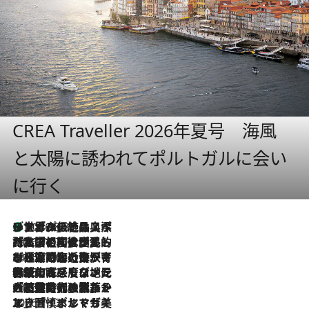
CREA Traveller 2026年夏号 海風
と太陽に誘われてポルトガルに会い
に行く
リスボンの絶品スイーツ「パステル・デ・ナタ」とは？ポルトガル伝統の奥深い世界へ
2026.8.8
2026.7.27
「私の祖国はポルトガル語です」国民的詩人フェルナンド・ペソアと、彼が愛した文学の街を歩く
2026.7.26
ポルトガル近海が育む極上の海の幸。キリリと冷えた白ワインと愉しむ、シーフード専門店の贅沢
2026.7.22
伝統の味をモダンに昇華。高感度な地元客が集う、リスボンの最旬ガストロノミー
2026.7.21
大航海時代の栄華から、震災、独裁、そして革命へ。ポルトガル・首都リスボンの石畳に刻まれた「歴史の光と影」
2026.7.13
エッセイ・ヤマザキマリ「慎ましくも美しき国 ポルトガル」