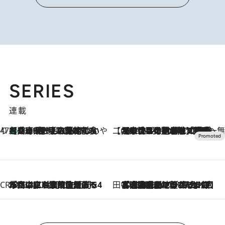
SERIES
連載
47都道府県の手みやげ ひんやりスイーツで夏を満喫
【兵庫県】この夏絶対食べたい 冷やしておいしいおやつ3選 淡路島の恵みをジェラートに集約
2026.8.8
【CREA×星野リゾート】唯一無二。癒しと発見が待つ場所へ
2026.8.7
【トンボの足水浴】ヒノキの香りに包まれて涼感マックス！約13℃の湧水かけ流しを避暑地「星野温泉 トンボの湯」で体験
CREA'S CHOICE
2026.8.7
「立川にも歌舞伎があるんだよ」 片岡仁左衛門・市川中車ら豪華座組みで4年目の立川立飛歌舞伎へ
田中稲の勝手に再ブーム
2026.8.7
「湘南乃風に憧れて」観客大盛上がりの“タオル回し”に、ラッパー顔負けの高速歌唱まで…さだまさし（74）のアグレッシブすぎる現在地