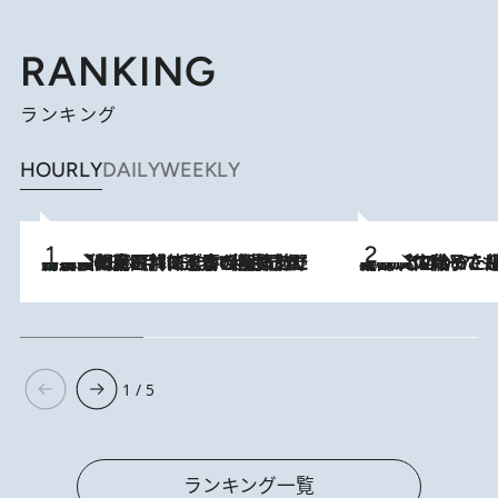
RANKING
ランキング
HOURLY
DAILY
WEEKLY
「最後に見られてよかった」上野動物園の東園パンダ舎が解体前に特別公開。8月16日まで延長されたパネル展と共に辿る“半世紀”のパンダ飼育《解体工事の図面あり》
2026.8.8
2026.8.5
【阿川佐和子さんの年とる力】なぜ70代で始めた趣味は“こんなに楽しい”のか？ ピアノ、俳句…スランプに陥っても続けられる“ある秘訣”とは
1 / 5
ランキング一覧