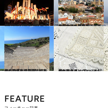
2017.3.28
2017年の「欧州文化首都」に選ばれた キプロスの街・パフォスの魅力
旅＆お出かけ
2017.9.16
キプロスの首都ニコシアの旧市街が境界線で分断されている理由とは？
旅＆お出かけ
2017.9.27
アフロディテ生誕地と古代の野外劇場 キプロスをめぐり悠久の歴史に触れる
旅＆お出かけ
2017.10.24
かの天才ダ・ヴィンチも滞在した？ キプロスの村の名物は美しいレース
旅＆お出かけ
FEATURE