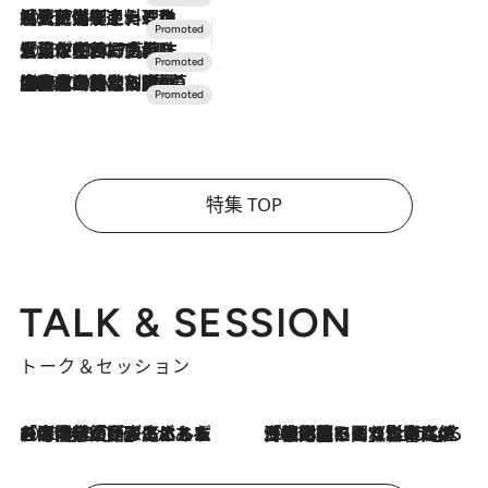
2026.7.24
【夏限定ディナーコース】旬を迎える稚鮎や花ズッキーニなどをイタリア・トスカーナの郷土料理の手法で満喫！
2026.7.17
「土佐和ハーブかき氷」がOMO7高知に登場！生姜、山椒、大葉など目にも舌にも涼を呼ぶ郷土の味
2026.7.10
NEW OPEN！【界 草津】名湯の地に誕生。趣の異なる2種の温泉と上州ならではの会席・蕎麦割烹など美食を味わう究極の癒やし旅
特集 TOP
TALK & SESSION
トーク＆セッション
2026.8.3
「今後値上げがあるとすれば…」「リスクがあるのは今年の冬」エネルギー専門家が語る、ホルムズ海峡封鎖が家庭にもたらす“ある心配”
2026.8.3
「住宅建てられない…」「サーチャージ料の高値が続いている」ホルムズ海峡封鎖による影響はいつまで続く？《エネルギー専門家に聞く“どうなる日本の暮らし”》