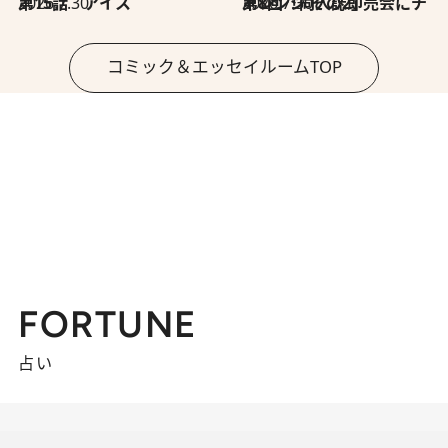
2026.7.30
第15話 アイス
2026.7.30
第8回「同人誌即売会にチャレンジ その2」
コミック＆エッセイルームTOP
FORTUNE
占い