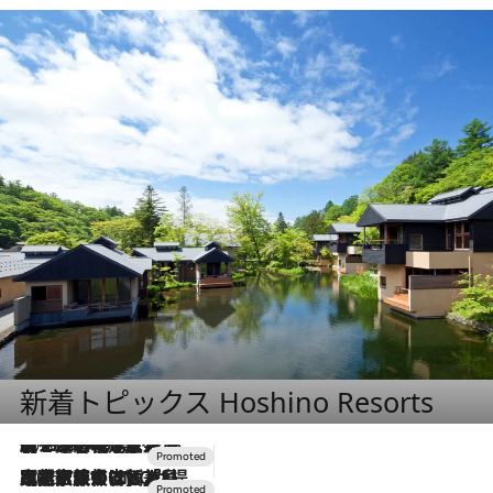
新着トピックス Hoshino Resorts
2026.8.7
【トンボの足水浴】ヒノキの香りに包まれて涼感マックス！約13℃の湧水かけ流しを避暑地「星野温泉 トンボの湯」で体験
2026.7.31
【ホテル帰省】という選択肢をOMOが提案。家族とほどよい距離を保つには「昼は実家、夜は気兼ねなくホテルで！」