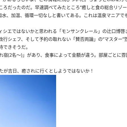
ころだったのだ。早速調べてみたところ“癒しと食の総合リゾー
で加水、加温、循環一切なしと書いてある。これは温泉マニアで
ィシエではないかと思われる「モンサンクレール」の辻口博啓
政行シェフ、そして予約の取れない「賛否両論」の“マスター”
待できそうだ。
宿(2名～)」があり、食事によって金額が違う。部屋ごとに雰
たが吉日、癒されに行くとしようではないか！