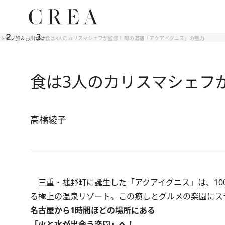
トップ
旅＆お出かけ
食は3人のカリスマシェフが監修！ 噂の湯宿「アクアイグニス」の魅力
食は3人のカリスマシェフ
高橋綾子
三重・菰野町に誕生した「アクアイグニス」は、10
る極上の温泉リゾート。この癒しとグルメの楽園にス
名古屋から1時間ほどの場所にある
「火と水が出会う楽園」へ！