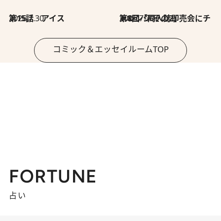
2026.7.30
第15話 アイス
2026.7.30
第8回「同人誌即売会にチャレンジ その2」
コミック＆エッセイルームTOP
FORTUNE
占い