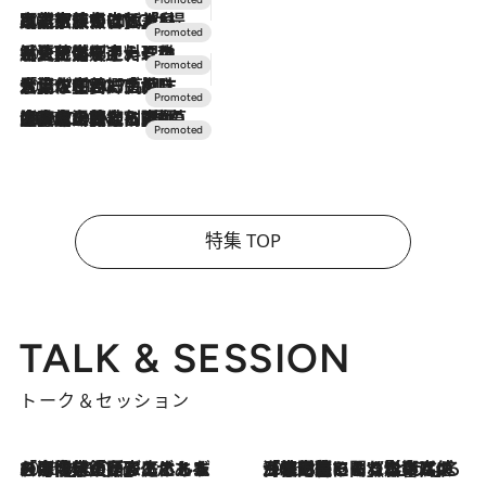
2026.7.31
【ホテル帰省】という選択肢をOMOが提案。家族とほどよい距離を保つには「昼は実家、夜は気兼ねなくホテルで！」
2026.7.24
【夏限定ディナーコース】旬を迎える稚鮎や花ズッキーニなどをイタリア・トスカーナの郷土料理の手法で満喫！
2026.7.17
「土佐和ハーブかき氷」がOMO7高知に登場！生姜、山椒、大葉など目にも舌にも涼を呼ぶ郷土の味
2026.7.10
NEW OPEN！【界 草津】名湯の地に誕生。趣の異なる2種の温泉と上州ならではの会席・蕎麦割烹など美食を味わう究極の癒やし旅
特集 TOP
TALK & SESSION
トーク＆セッション
2026.8.3
「今後値上げがあるとすれば…」「リスクがあるのは今年の冬」エネルギー専門家が語る、ホルムズ海峡封鎖が家庭にもたらす“ある心配”
2026.8.3
「住宅建てられない…」「サーチャージ料の高値が続いている」ホルムズ海峡封鎖による影響はいつまで続く？《エネルギー専門家に聞く“どうなる日本の暮らし”》