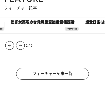
フィーチャー記事
ヴァシュロン・コンスタンタン「オーヴァーシーズ・オートマティック」。旅愛好家のお気に入りコレクションから、ジェンダーレスな新作が登場
【夏限定ディナーコース】旬を迎
3
/
6
フィーチャー記事一覧