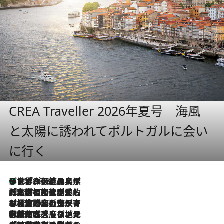
CREA Traveller 2026年夏号 海風
と太陽に誘われてポルトガルに会い
に行く
リスボンの絶品スイーツ「パステル・デ・ナタ」とは？ポルトガル伝統の奥深い世界へ
2026.8.8
2026.7.27
「私の祖国はポルトガル語です」国民的詩人フェルナンド・ペソアと、彼が愛した文学の街を歩く
2026.7.26
ポルトガル近海が育む極上の海の幸。キリリと冷えた白ワインと愉しむ、シーフード専門店の贅沢
2026.7.22
伝統の味をモダンに昇華。高感度な地元客が集う、リスボンの最旬ガストロノミー