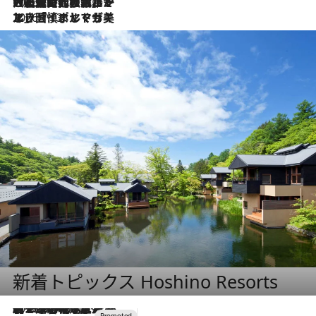
2026.7.21
大航海時代の栄華から、震災、独裁、そして革命へ。ポルトガル・首都リスボンの石畳に刻まれた「歴史の光と影」
2026.7.13
エッセイ・ヤマザキマリ「慎ましくも美しき国 ポルトガル」
新着トピックス Hoshino Resorts
2026.8.7
【トンボの足水浴】ヒノキの香りに包まれて涼感マックス！約13℃の湧水かけ流しを避暑地「星野温泉 トンボの湯」で体験