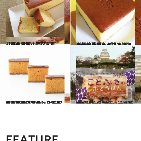
2013.12.8
これぞ日本のカステラ！ 大阪・西区新町「茶丸堂」
グルメ
2015.7.12
カステラのふるさとはスイーツ天国！ ポルトガルの伝統菓子を京都で味わう
グルメ
2016.6.15
大阪土産の定番としてリストアップしたい 上質で良心価格のフランス菓子
グルメ
2017.1.27
47都道府県 地元スーパーのおいしいもの ～近畿篇～
グルメ
FEATURE