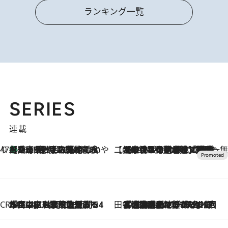
ランキング一覧
SERIES
連載
47都道府県の手みやげ ひんやりスイーツで夏を満喫
【兵庫県】この夏絶対食べたい 冷やしておいしいおやつ3選 淡路島の恵みをジェラートに集約
2026.8.8
【CREA×星野リゾート】唯一無二。癒しと発見が待つ場所へ
2026.8.7
【トンボの足水浴】ヒノキの香りに包まれて涼感マックス！約13℃の湧水かけ流しを避暑地「星野温泉 トンボの湯」で体験
CREA'S CHOICE
2026.8.7
「立川にも歌舞伎があるんだよ」 片岡仁左衛門・市川中車ら豪華座組みで4年目の立川立飛歌舞伎へ
田中稲の勝手に再ブーム
2026.8.7
「湘南乃風に憧れて」観客大盛上がりの“タオル回し”に、ラッパー顔負けの高速歌唱まで…さだまさし（74）のアグレッシブすぎる現在地