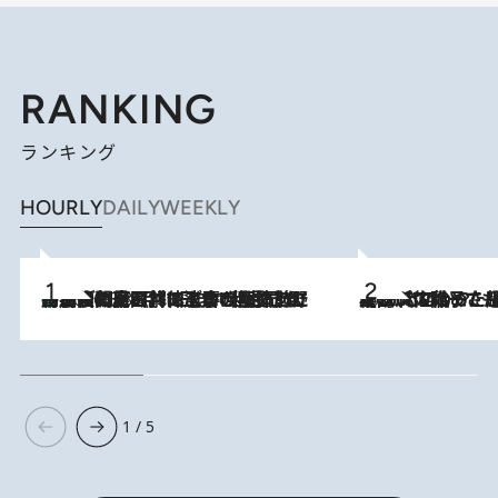
RANKING
ランキング
HOURLY
DAILY
WEEKLY
「最後に見られてよかった」上野動物園の東園パンダ舎が解体前に特別公開。8月16日まで延長されたパネル展と共に辿る“半世紀”のパンダ飼育《解体工事の図面あり》
2026.8.8
2026.8.5
【阿川佐和子さんの年とる力】なぜ70代で始めた趣味は“こんなに楽しい”のか？ ピアノ、俳句…スランプに陥っても続けられる“ある秘訣”とは
1 / 5