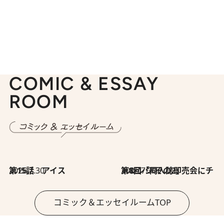
COMIC & ESSAY
ROOM
2026.7.30
第15話 アイス
2026.7.30
第8回「同人誌即売会にチャレンジ その2」
コミック＆エッセイルームTOP