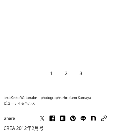
1
2
3
text:Keiko Watanabe photographs:Hirofumi Kamaya
ビューティ＆ヘルス
Share
CREA 2012年2月号