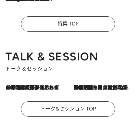
特集 TOP
TALK & SESSION
トーク＆セッション
2026.8.3
「今後値上げがあるとすれば…」「リスクがあるのは今年の冬」エネルギー専門家が語る、ホルムズ海峡封鎖が家庭にもたらす“ある心配”
2026.8.3
「住宅建てられない…」「サーチャージ料の高値が続いている」ホルムズ海峡封鎖による影響はいつまで続く？《エネルギー専門家に聞く“どうなる日本の暮らし”》
トーク&セッション TOP