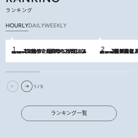
ランキング
HOURLY
DAILY
WEEKLY
2026.8.5
【阿川佐和子さんの年とる力】なぜ70代で始めた趣味は“こんなに楽しい”のか？ ピアノ、俳句…スランプに陥っても続けられる“ある秘訣”とは
2026.8.5
【なぜ吉沢亮は「気配を消せる」のか？】興行収入208億の『国宝』を経て挑むミュージカル『ディア・エヴァン・ハンセン』。トップ俳優が舞台上でさらけ出した“孤独”とは
1 / 5
ランキング一覧