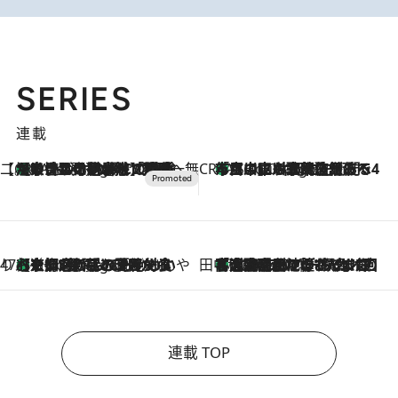
SERIES
連載
【CREA×星野リゾート】唯一無二。癒しと発見が待つ場所へ
【トンボの足水浴】ヒノキの香りに包まれて涼感マックス！約13℃の湧水かけ流しを避暑地「星野温泉 トンボの湯」で体験
6 Hours Ago
CREA'S CHOICE
「立川にも歌舞伎があるんだよ」 片岡仁左衛門・市川中車ら豪華座組みで4年目の立川立飛歌舞伎へ
8 Hours Ago
47都道府県の手みやげ ひんやりスイーツで夏を満喫
【京都府】この夏絶対食べたい 冷やしておいしいおやつ3選 ひと口目から心を掴む新緑のテリーヌ
8 Hours Ago
田中稲の勝手に再ブーム
「湘南乃風に憧れて」観客大盛上がりの“タオル回し”に、ラッパー顔負けの高速歌唱まで…さだまさし（74）のアグレッシブすぎる現在地
2026.8.7
連載 TOP