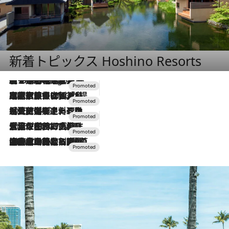
新着トピックス Hoshino Resorts
【トンボの足水浴】ヒノキの香りに包まれて涼感マックス！約13℃の湧水かけ流しを避暑地「星野温泉 トンボの湯」で体験
6 Hours Ago
2026.7.31
【ホテル帰省】という選択肢をOMOが提案。家族とほどよい距離を保つには「昼は実家、夜は気兼ねなくホテルで！」
2026.7.24
【夏限定ディナーコース】旬を迎える稚鮎や花ズッキーニなどをイタリア・トスカーナの郷土料理の手法で満喫！
2026.7.17
「土佐和ハーブかき氷」がOMO7高知に登場！生姜、山椒、大葉など目にも舌にも涼を呼ぶ郷土の味
2026.7.10
NEW OPEN！【界 草津】名湯の地に誕生。趣の異なる2種の温泉と上州ならではの会席・蕎麦割烹など美食を味わう究極の癒やし旅