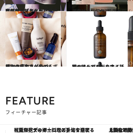
2012.1.13
齋藤薫 年とともに敏感肌になる「老化敏感肌」
ビューティ＆ヘルス
2011.12.4
アクセーヌ初の“肌ストレスフリー”エイジングケア
ビューティ＆ヘルス
2011.8.23
植物の偉大さが息づくボタニカルコスメBest5
ビューティ＆ヘルス
2011.11.27
うる肌＆ツヤ髪を守る話題のオーガニックオイル
ビューティ＆ヘルス
FEATURE
フィーチャー記事
【銀座で出合う最旬美容】美髪ケアや上質な眠り…セルフケアのアップデートから、特別な名入れギフトまで。大人のための「ReFa GINZA」クルーズ
ヴァシュロン・コンスタンタン