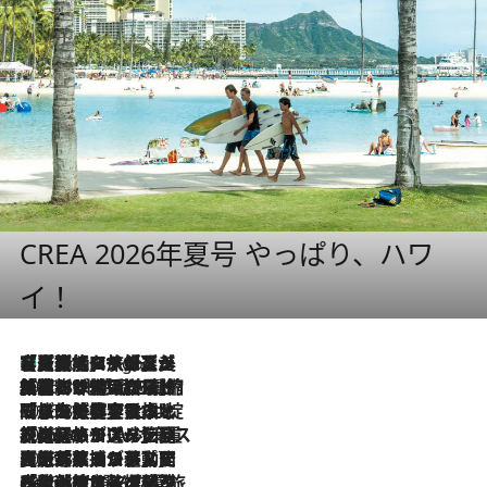
CREA 2026年夏号 やっぱり、ハワ
イ！
【厳選旅コスメ】「多機能アイテムがメイン！」旅好き美容エディターが選んだ夏旅ベストコスメを発表【Mサイズジップ】
8 Hours Ago
2026.8.6
「荷物が増えるほど旅ストレスは増す」美容ジャーナリストがたどり着いた最終結論。“化粧品を劇的に減らす”感動の凝縮美容とは
2026.8.6
「旅先には金髪ウィッグを持参」日本と同じメイクでは損してる!? 美容ジャーナリストが提案する“掟破りの旅美容”とは
2026.8.6
【厳選旅コスメ】「身軽さ＆UV対策重視！」ヘアアーティストshucoが選んだ夏旅ベストコスメを発表【Mサイズジップ】
2026.8.5
【厳選旅コスメ】国内をあちこち移動する河井菜摘が選んだ夏旅ベストコスメ発表！「リラックスアイテムはマスト」【Mサイズジップ】
2026.8.4
【厳選旅コスメ】「紫外線＆乾燥対策しながらメイク感も！」ヘア＆メイクGeorgeが選んだ夏旅ベストコスメを発表！【Mサイズジップ】