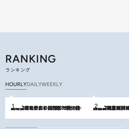
RANKING
ランキング
HOURLY
DAILY
WEEKLY
2026.8.3
《「文士の子ども被害者の会」発足！》阿川佐和子（72）が語る遠藤周作に北杜夫、劇作家・矢代静一の子どもたちの“文豪プライベート事件簿”
2026.8.8
「最後に見られてよかった」上野動物園の東園パンダ舎が解体前に特別公開。8月16日まで延長されたパネル展と共に辿る“半世紀”のパンダ飼育《解体工事の図面あり》