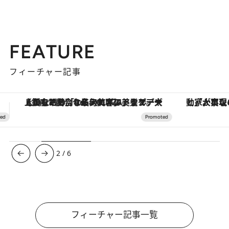
FEATURE
フィーチャー記事
「大事なのは地域の意識を変えること」。ロレックス賞受賞の自然保護活動家が実現させたナイジェリアの自然環境の復活
【夏限定ディナーコース】旬を迎
3
/
6
フィーチャー記事一覧