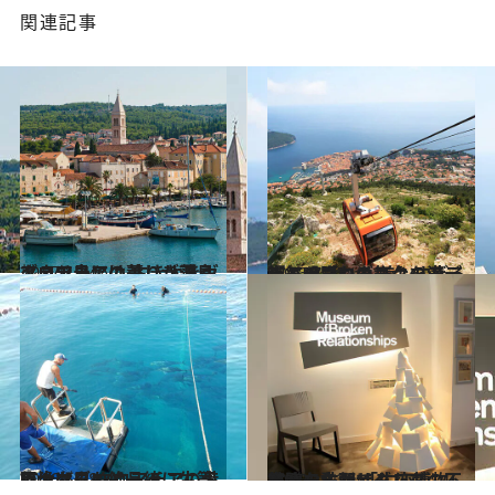
関連記事
2017.1.24
クロアチアの美しき離島ブラチ島には 古きよきヴェネツィアの薫りが漂う
旅＆お出かけ
2016.7.28
『紅の豚』の舞台のモデルと噂される 美しすぎる街ドゥブロヴニクを満喫！
旅＆お出かけ
2016.5.28
巨大マグロと一緒に生簀で泳げる クロアチアの港町は夕日も絶品！
旅＆お出かけ
2016.12.20
東欧の古都ザグレブの不思議な名所 「失恋博物館」を訪れてみたら……
旅＆お出かけ