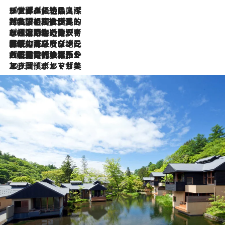
2026.8.8
リスボンの絶品スイーツ「パステル・デ・ナタ」とは？ポルトガル伝統の奥深い世界へ
2026.7.27
「私の祖国はポルトガル語です」国民的詩人フェルナンド・ペソアと、彼が愛した文学の街を歩く
2026.7.26
ポルトガル近海が育む極上の海の幸。キリリと冷えた白ワインと愉しむ、シーフード専門店の贅沢
2026.7.22
伝統の味をモダンに昇華。高感度な地元客が集う、リスボンの最旬ガストロノミー
2026.7.21
大航海時代の栄華から、震災、独裁、そして革命へ。ポルトガル・首都リスボンの石畳に刻まれた「歴史の光と影」
2026.7.13
エッセイ・ヤマザキマリ「慎ましくも美しき国 ポルトガル」