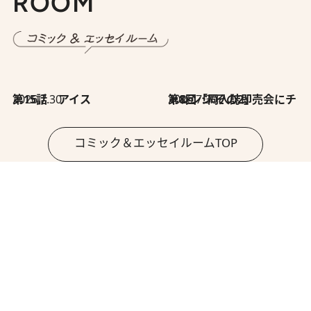
ROOM
2026.7.30
第15話 アイス
2026.7.30
第8回「同人誌即売会にチャレンジ その2」
コミック＆エッセイルームTOP