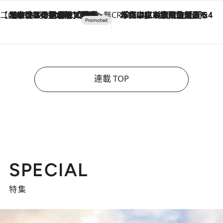
【CREA×星野リゾート】唯一無二。癒しと発見が待つ場所へ
2026.8.7
【トンボの足水浴】ヒノキの香りに包まれて涼感マックス！約13℃の湧水かけ流しを避暑地「星野温泉 トンボの湯」で体験
CREA'S CHOICE
2026.8.7
「立川にも歌舞伎があるんだよ」 片岡仁左衛門・市川中車ら豪華座組みで4年目の立川立飛歌舞伎へ
連載 TOP
SPECIAL
特集