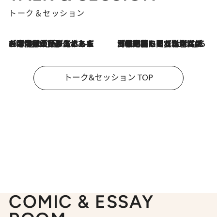
トーク＆セッション
2026.8.3
「今後値上げがあるとすれば…」「リスクがあるのは今年の冬」エネルギー専門家が語る、ホルムズ海峡封鎖が家庭にもたらす“ある心配”
2026.8.3
「住宅建てられない…」「サーチャージ料の高値が続いている」ホルムズ海峡封鎖による影響はいつまで続く？《エネルギー専門家に聞く“どうなる日本の暮らし”》
トーク&セッション TOP
COMIC & ESSAY