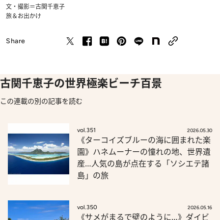
文・撮影＝古関千恵子
旅＆お出かけ
Share
古関千恵子の世界極楽ビーチ百景
この連載の別の記事を読む
vol.351
2026.05.30
《ターコイズブルーの海に囲まれた楽
園》ハネムーナーの憧れの地、世界遺
産…人気の島が点在する「ソシエテ諸
島」の旅
vol.350
2026.05.16
《サメがまるで壁のように…》ダイビ