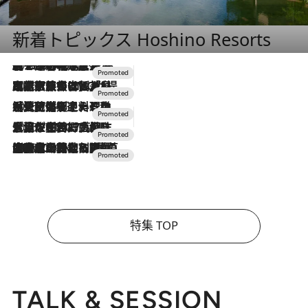
新着トピックス Hoshino Resorts
2026.8.7
【トンボの足水浴】ヒノキの香りに包まれて涼感マックス！約13℃の湧水かけ流しを避暑地「星野温泉 トンボの湯」で体験
2026.7.31
【ホテル帰省】という選択肢をOMOが提案。家族とほどよい距離を保つには「昼は実家、夜は気兼ねなくホテルで！」
2026.7.24
【夏限定ディナーコース】旬を迎える稚鮎や花ズッキーニなどをイタリア・トスカーナの郷土料理の手法で満喫！
2026.7.17
「土佐和ハーブかき氷」がOMO7高知に登場！生姜、山椒、大葉など目にも舌にも涼を呼ぶ郷土の味
2026.7.10
NEW OPEN！【界 草津】名湯の地に誕生。趣の異なる2種の温泉と上州ならではの会席・蕎麦割烹など美食を味わう究極の癒やし旅
特集 TOP
TALK & SESSION