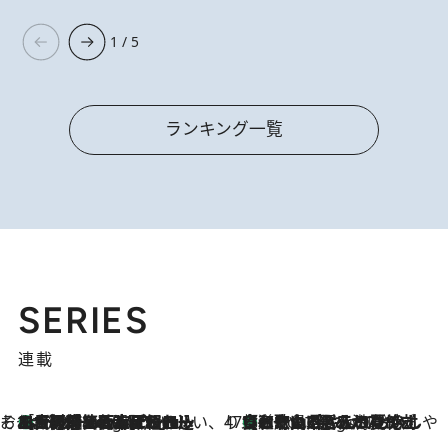
1 / 5
ランキング一覧
SERIES
連載
そおだよおこの関西おいしい、おやつ紀行
［大阪府箕面市］一皿一皿目の前で仕上げられる、料理を巧みに組み込んだアシェットデセールコース「ミチル アシェット デセール（Michiru assiette dessert）」
3 Hours Ago
47都道府県の手みやげ ひんやりスイーツで夏を満喫
【和歌山県】この夏絶対食べたい 冷やしておいしいおやつ3選 みかんがごろっと丸ごと入ったジュレ
3 Hours Ago