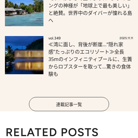
ングの神様が「地球上で最も美しい」
と絶賛。世界中のダイバーが憧れる島
へ
vol.349
2025.11.11
≪湾に面し、背後が断崖…“隠れ家
感”たっぷりのエコリゾート≫全長
35mのインフィニティプールに、生簀
からロブスターを取って…驚きの食体
験も
連載記事一覧
RELATED POSTS