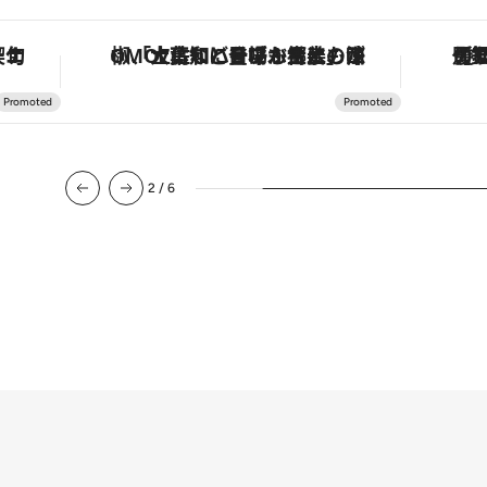
手法で満喫！
「土佐和ハーブかき氷」がOMO7高知に登場！生姜、山椒、大葉など目にも舌にも涼を呼ぶ郷土の味
2
/
6