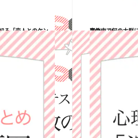
2016.6.25
森の中で何の大群に襲われた？ 心理テストで知る「これから起きる事件」
占い