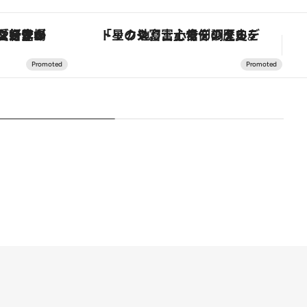
ヴァシュロン・コンスタンタン「オーヴァーシーズ・オートマティック」。旅愛好家のお気に入りコレクションから、ジェンダーレスな新作が登場
「星のや富士」でデジタルデトックス。冨士信仰の歴史を辿り、心身を調える。