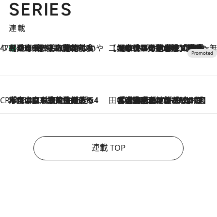
SERIES
連載
47都道府県の手みやげ ひんやりスイーツで夏を満喫
【兵庫県】この夏絶対食べたい 冷やしておいしいおやつ3選 淡路島の恵みをジェラートに集約
2026.8.8
【CREA×星野リゾート】唯一無二。癒しと発見が待つ場所へ
2026.8.7
【トンボの足水浴】ヒノキの香りに包まれて涼感マックス！約13℃の湧水かけ流しを避暑地「星野温泉 トンボの湯」で体験
CREA'S CHOICE
2026.8.7
「立川にも歌舞伎があるんだよ」 片岡仁左衛門・市川中車ら豪華座組みで4年目の立川立飛歌舞伎へ
田中稲の勝手に再ブーム
2026.8.7
「湘南乃風に憧れて」観客大盛上がりの“タオル回し”に、ラッパー顔負けの高速歌唱まで…さだまさし（74）のアグレッシブすぎる現在地
連載 TOP