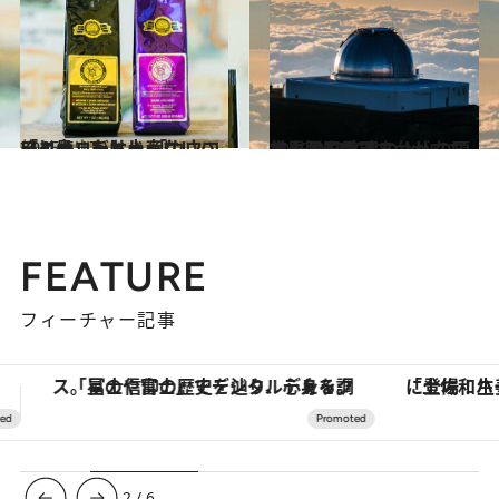
2015.5.17
「コナ」だけじゃないハワイ島コーヒー 「カウコーヒー」をお土産に
旅＆お出かけ
2015.11.15
世界各国の天文台が立ち並ぶ ハワイ島の火山の頂で夕陽を愛でる
旅＆お出かけ
FEATURE
フィーチャー記事
「土佐和ハーブかき氷」がOMO7高知に登場！生姜、山椒、大葉など目にも舌にも涼を呼ぶ郷土の味
【銀座で出合う最旬美容】美髪ケアや上質な眠
3
/
6