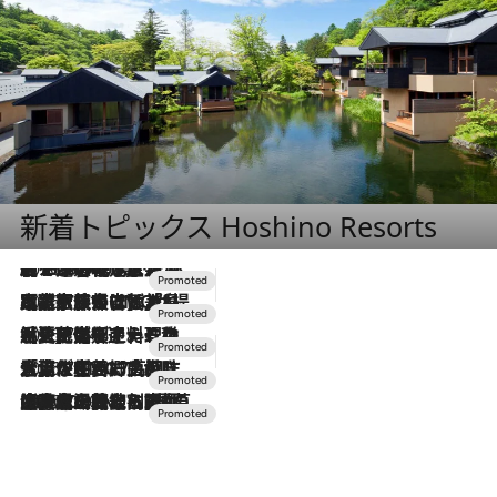
新着トピックス Hoshino Resorts
2026.8.7
【トンボの足水浴】ヒノキの香りに包まれて涼感マックス！約13℃の湧水かけ流しを避暑地「星野温泉 トンボの湯」で体験
2026.7.31
【ホテル帰省】という選択肢をOMOが提案。家族とほどよい距離を保つには「昼は実家、夜は気兼ねなくホテルで！」
2026.7.24
【夏限定ディナーコース】旬を迎える稚鮎や花ズッキーニなどをイタリア・トスカーナの郷土料理の手法で満喫！
2026.7.17
「土佐和ハーブかき氷」がOMO7高知に登場！生姜、山椒、大葉など目にも舌にも涼を呼ぶ郷土の味
2026.7.10
NEW OPEN！【界 草津】名湯の地に誕生。趣の異なる2種の温泉と上州ならではの会席・蕎麦割烹など美食を味わう究極の癒やし旅