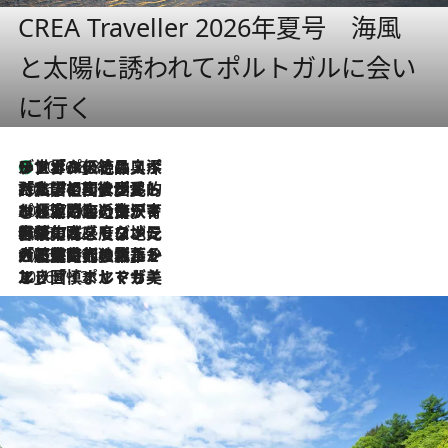
CREA Traveller 2026年夏号 海風
と太陽に誘われてポルトガルに会い
に行く
リスボンの絶品スイーツ「パステル・デ・ナタ」とは？ポルトガル伝統の奥深い世界へ
2026.8.8
2026.7.27
「私の祖国はポルトガル語です」国民的詩人フェルナンド・ペソアと、彼が愛した文学の街を歩く
2026.7.26
ポルトガル近海が育む極上の海の幸。キリリと冷えた白ワインと愉しむ、シーフード専門店の贅沢
2026.7.22
伝統の味をモダンに昇華。高感度な地元客が集う、リスボンの最旬ガストロノミー
2026.7.21
大航海時代の栄華から、震災、独裁、そして革命へ。ポルトガル・首都リスボンの石畳に刻まれた「歴史の光と影」
2026.7.13
エッセイ・ヤマザキマリ「慎ましくも美しき国 ポルトガル」