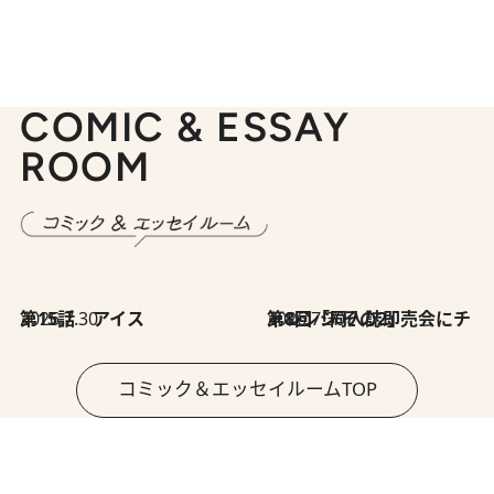
COMIC & ESSAY
ROOM
2026.7.30
第15話 アイス
2026.7.30
第8回「同人誌即売会にチャレンジ その2」
コミック＆エッセイルームTOP