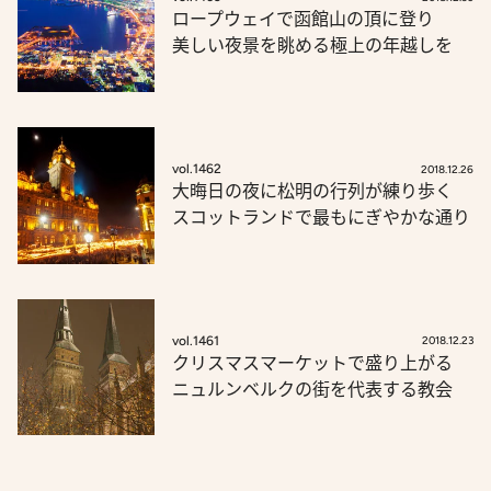
ロープウェイで函館山の頂に登り
美しい夜景を眺める極上の年越しを
vol.1462
2018.12.26
大晦日の夜に松明の行列が練り歩く
スコットランドで最もにぎやかな通り
vol.1461
2018.12.23
クリスマスマーケットで盛り上がる
ニュルンベルクの街を代表する教会