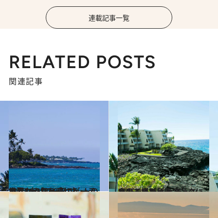
連載記事一覧
RELATED POSTS
関連記事
2015.4.4
世界3大パワースポットのひとつ ハワイ島のビーチで聖なる気を感じる
旅＆お出かけ
2015.6.22
ハワイ島で毎晩マンタに会える場所 シェラトン・コナ・リゾート
旅＆お出かけ