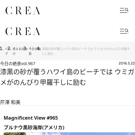
トッ
旅＆お出か
今日の絶
漆黒の砂が覆うハワイ島のビーチでは ウミガメがのんびり甲羅干
プ
け
景
しに励む
今日の絶景
vol.967
2016.5.22
漆黒の砂が覆うハワイ島のビーチでは ウミガ
メがのんびり甲羅干しに励む
芹澤 和美
Magnificent View #965
プルナウ黒砂海岸(アメリカ)