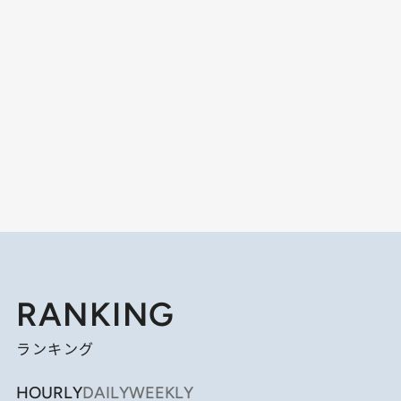
RANKING
ランキング
HOURLY
DAILY
WEEKLY