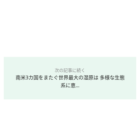
次の記事に続く
南米3カ国をまたぐ世界最大の湿原は 多様な生態
系に恵...