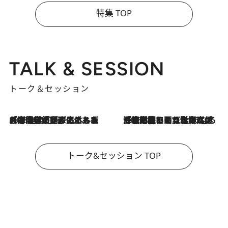
特集 TOP
TALK & SESSION
トーク＆セッション
2026.8.3
「今後値上げがあるとすれば…」「リスクがあるのは今年の冬」エネルギー専門家が語る、ホルムズ海峡封鎖が家庭にもたらす“ある心配”
2026.8.3
「住宅建てられない…」「サーチャージ料の高値が続いている」ホルムズ海峡封鎖による影響はいつまで続く？《エネルギー専門家に聞く“どうなる日本の暮らし”》
トーク&セッション TOP