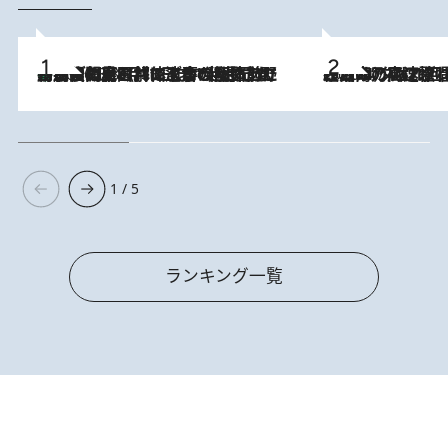
「最後に見られてよかった」上野動物園の東園パンダ舎が解体前に特別公開。8月16日まで延長されたパネル展と共に辿る“半世紀”のパンダ飼育《解体工事の図面あり》
2026.8.8
2026.8.7
「湘南乃風に憧れて」観客大盛上がりの“タオル回し”に、ラッパー顔負けの高速歌唱まで…さだまさし（74）のアグレッシブすぎる現在地
1 / 5
ランキング一覧